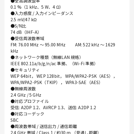
●全高調波歪率
0.1 %（1 kHz、5 W、4 Ω）
●入力感度 / 入力インピーダンス
2.5 mV/47 kΩ
●S/N比
74 dB（IHF-A）
●受信周波数帯域
FM: 76.00 MHz ～ 95.00 MHz AM: 522 kHz ～ 1629
kHz
●ネットワーク種類（無線LAN 規格）
IEEE 802.11a/b/g/n/ac 準拠、（Wi-Fi 準拠）
●セキュリティ
WEP 64bit， WEP 128bit， WPA/WPA2-PSK（AES），
WPA/WPA2-PSK（TKIP）， WPA3-SAE（AES）
●無線周波数
2.4 GHz / 5 GHz
●対応プロファイル
受信: A2DP 1.2、AVRCP 1.3、送信: A2DP 1.2
●対応コーデック
SBC
●周波数帯域 / 送信出力 / 通信距離
2.4 GHz 帯域 / Class 1 / 約30 m （見通し距離）