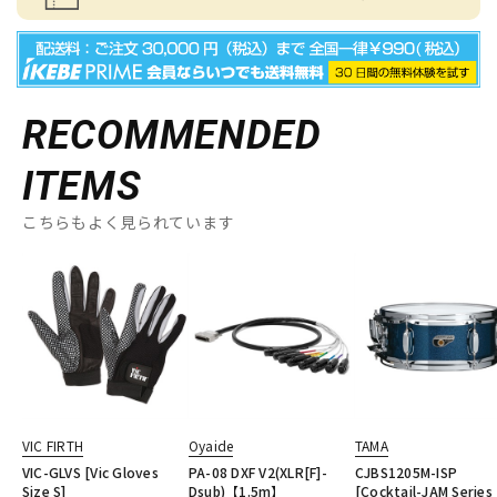
RECOMMENDED
ITEMS
こちらもよく見られています
VIC FIRTH
Oyaide
TAMA
VIC-GLVS [Vic Gloves
PA-08 DXF V2(XLR[F]-
CJBS1205M-ISP
Size S]
Dsub)【1.5m】
[Cocktail-JAM Series