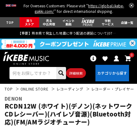
For Overseas Customers: Please visit "
https://global.ikebe-
gakki.com/
" for direct international shipping.
買う
売る
イベント
学割
TOP
店舗一覧
ストア
中古買取
動画
サービス
【重要】熊本県で発生した地震に伴う配送の遅延について(
07月29日
更新)
0
詳細検索
TOP
ONLINE STORE
レコーディング
レコーダー・プレイヤー
DENON
RCDN12W (ホワイト)(デノン)(ネットワーク
CDレシーバー)(ハイレゾ音源)(Bluetooth対
応)(FM/AMラジオチューナー)
エレキギター
アコギ/エレアコ