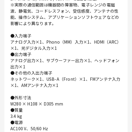
※実際の通信範囲は機器間の障害物、電子レンジの電磁
波、静電気、コードレスフォン、受信感度、アンテナの性
能、操作システム、アプリケーションソフトウェアなどの
影響により異なります。
●入力端子
アナログ入力×1、Phono（MM）入力×1、HDMI（ARC）
×1、光デジタル入力×1
●出力端子
アナログ出力×1、サブウーファー出力×1、ヘッドフォン
出力×1
●その他の入出力端子
ネットワーク×1、USB-A（Front）×1、FMアンテナ入力
×1、AMアンテナ入力×1
●外形寸法
W280 × H108 × D305 mm
●質量
3.4 kg
●電源
AC100 V、50/60 Hz