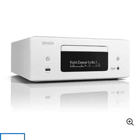
ベース
ウクレレ
ドラム
パーカッション
キーボード
電子ピアノ
管楽器
その他楽器
アンプ
エフェクター
DJ機器
DTM