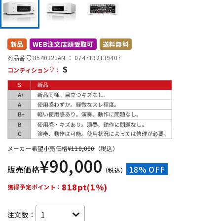
DTM オンライン納品
レコーディング機器
配信/ライブ機器
楽器アクセサリ
新品
WEB注文店頭受取可
送料無料
商品番号 854032
JAN ：
0747192139407
S
コンディション
：
中古
ヴィンテージ
メーカー希望小売価格
¥
110,000
（税込）
¥
90,000
販売価格
18% OFF
（税込）
818pt(1%)
獲得予定ポイント：
注文数：