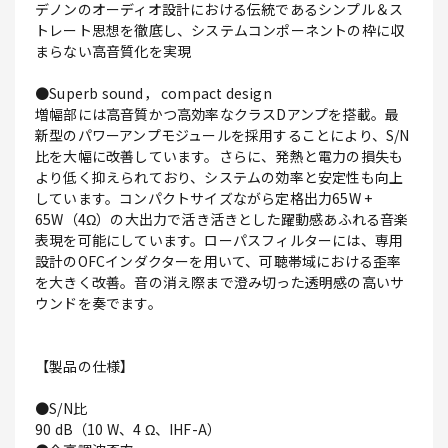
デノンのオーディオ設計における伝統であるシンプル＆ス
トレート思想を徹底し、システムコンポーネントの枠に収
まらない高音質化を実現
●Superb sound， compact design
増幅部には高音質かつ高効率なクラスDアンプを搭載。最
新型のパワーアンプモジュールを採用することにより、S/N
比を大幅に改善しています。さらに、発熱と電力の損失も
より低く抑えられており、システムの効率と安定性も向上
しています。コンパクトサイズながら定格出力65W +
65W（4Ω）の大出力で活き活きとした躍動感あふれる音楽
表現を可能にしています。ローパスフィルターには、専用
設計のOFCインダクターを用いて、可聴帯域における歪率
を大きく改善。音の消え際まで澄み切った透明感の高いサ
ウンドを奏でます。
【製品の仕様】
●S/N比
90 dB（10 W、4 Ω、IHF-A）