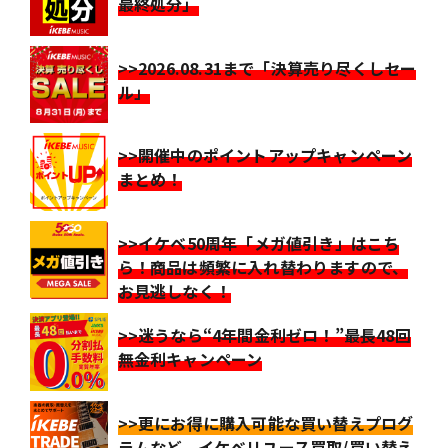
最終処分」
>>2026.08.31まで「決算売り尽くしセー
ル」
>>開催中のポイントアップキャンペーン
まとめ！
>>イケベ50周年「メガ値引き」はこち
ら！商品は頻繁に入れ替わりますので、
お見逃しなく！
>>迷うなら“4年間金利ゼロ！”最長48回
無金利キャンペーン
>>更にお得に購入可能な買い替えプログ
ラムなど、イケベリユース買取/買い替え