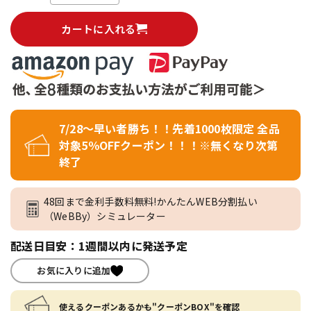
カートに入れる
7/28～早い者勝ち！！先着1000枚限定 全品
対象5％OFFクーポン！！！※無くなり次第
終了
48回まで金利手数料無料!かんたんWEB分割払い
（WeBBy）シミュレーター
配送日目安：1週間以内に発送予定
お気に入りに追加
使えるクーポンあるかも"クーポンBOX"を確認