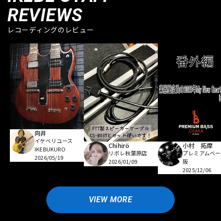
REVIEWS
レコーディングのレビュー
向井
イケベリユース
Chihirö
小村 拓摩
IKEBUKURO
リボレ秋葉原店
プレミアムベー
2026/05/19
2026/01/09
阪
2025/12/06
VIEW MORE