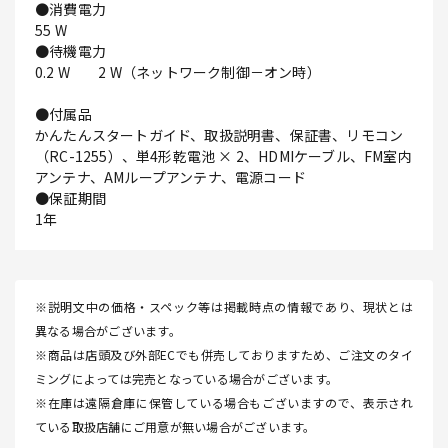
●消費電力
55 W
●待機電力
0.2 W 2 W（ネットワーク制御－オン時）
●付属品
かんたんスタートガイド、取扱説明書、保証書、リモコン
（RC-1255）、単4形乾電池 × 2、HDMIケーブル、FM室内
アンテナ、AMループアンテナ、電源コード
●保証期間
1年
※説明文中の価格・スペック等は掲載時点の情報であり、現状とは
異なる場合がございます。
※商品は店頭及び外部ECでも併売しておりますため、ご注文のタイ
ミングによっては完売となっている場合がございます。
※在庫は遠隔倉庫に保管している場合もございますので、表示され
ている取扱店舗にご用意が無い場合がございます。