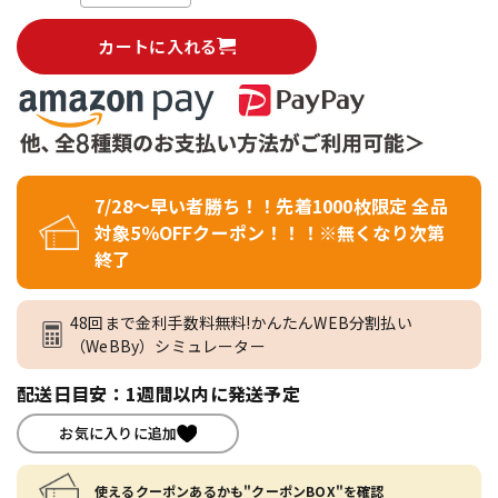
カートに入れる
7/28～早い者勝ち！！先着1000枚限定 全品
対象5％OFFクーポン！！！※無くなり次第
終了
48回まで金利手数料無料!かんたんWEB分割払い
（WeBBy）シミュレーター
配送日目安：1週間以内に発送予定
お気に入りに追加
使えるクーポンあるかも"クーポンBOX"を確認