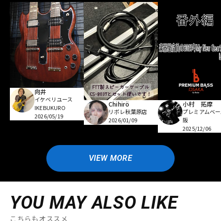
向井
イケベリユース
Chihirö
小村 拓摩
IKEBUKURO
リボレ秋葉原店
プレミアムベー
2026/05/19
2026/01/09
阪
2025/12/06
VIEW MORE
YOU MAY ALSO LIKE
こちらもオススメ