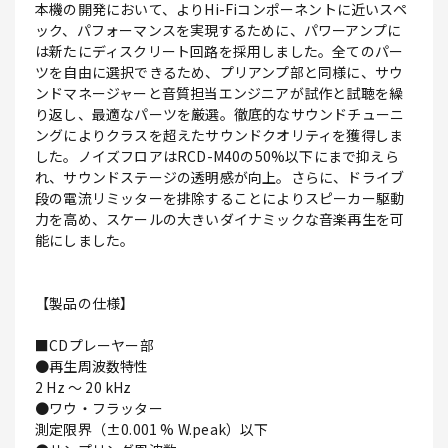
本機の開発において、よりHi-Fiコンポーネントに近いスペ
ック、パフォーマンスを実現するために、パワーアンプに
は新たにディスクリート回路を採用しました。全てのパー
ツを自由に選択できるため、プリアンプ部と同様に、サウ
ンドマネージャーと音質担当エンジニアが試作と試聴を繰
り返し、最適なパーツを厳選。徹底的なサウンドチューニ
ングによりクラスを超えたサウンドクオリティを獲得しま
した。ノイズフロアはRCD-M40の50%以下にまで抑えら
れ、サウンドステージの透明感が向上。さらに、ドライブ
段の電流リミッターを排除することによりスピーカー駆動
力を高め、スケールの大きいダイナミックな音楽再生を可
能にしました。
【製品の仕様】
■CDプレーヤー部
●再生周波数特性
2 Hz ～ 20 kHz
●ワウ・フラッター
測定限界（±0.001 % W.peak）以下