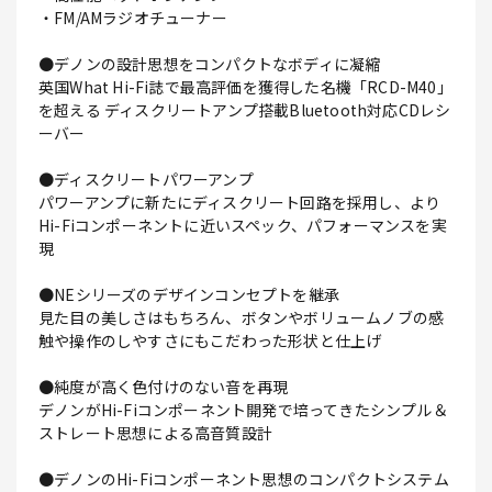
・FM/AMラジオチューナー
●デノンの設計思想をコンパクトなボディに凝縮
英国What Hi-Fi誌で最高評価を獲得した名機「RCD-M40」
を超える ディスクリートアンプ搭載Bluetooth対応CDレシ
ーバー
●ディスクリートパワーアンプ
パワーアンプに新たにディスクリート回路を採用し、より
Hi-Fiコンポーネントに近いスペック、パフォーマンスを実
現
●NEシリーズのデザインコンセプトを継承
見た目の美しさはもちろん、ボタンやボリュームノブの感
触や操作のしやすさにもこだわった形状と仕上げ
●純度が高く色付けのない音を再現
デノンがHi-Fiコンポーネント開発で培ってきたシンプル＆
ストレート思想による高音質設計
●デノンのHi-Fiコンポーネント思想のコンパクトシステム