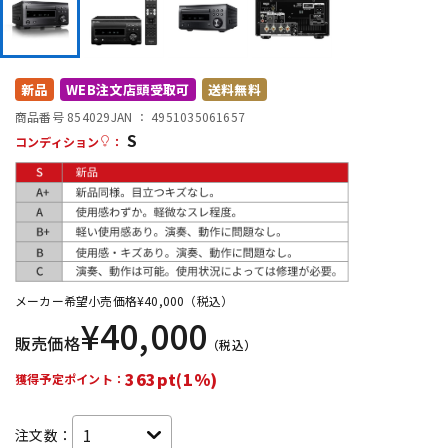
DTM オンライン納品
レコーディング機器
配信/ライブ機器
楽器アクセサリ
新品
WEB注文店頭受取可
送料無料
商品番号 854029
JAN ：
4951035061657
S
コンディション
：
中古
ヴィンテージ
メーカー希望小売価格
¥
40,000
（税込）
¥
40,000
販売価格
（税込）
363pt(1%)
獲得予定ポイント：
注文数：