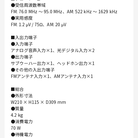
●受信周波数帯域
FM: 76.0 MHz ～ 95.0 MHz、AM: 522 kHz ～ 1629 kHz
●実用感度
FM: 1.2 μV / 75Ω、AM: 20 μV
■入出力端子
●入力端子
アナログ音声入力×1、光デジタル入力×2
●出力端子
サブウーハー出力×1、ヘッドホン出力×1
●その他の入出力端子
FMアンテナ入力×1、AMアンテナ入力×1
■総合
●外形寸法
W210 × H115 × D309 mm
●質量
4.2 kg
●消費電力
70 W
●待機電力