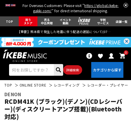
For Overseas Customers: Please visit "
https://global.ikebe-
gakki.com/
" for direct international shipping.
買う
売る
イベント
学割
TOP
店舗一覧
ストア
中古買取
動画
サービス
【重要】熊本県で発生した地震に伴う配送の遅延について(
07月29日
更新)
0
詳細検索
TOP
ONLINE STORE
レコーディング
レコーダー・プレイヤー
DENON
RCDM41K (ブラック)(デノン)(CDレシーバ
ー)(ディスクリートアンプ搭載)(Bluetooth
対応)
エレキギター
アコギ/エレアコ