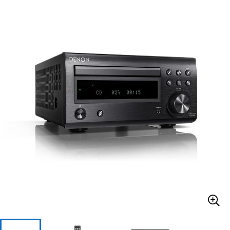
ベース
ウクレレ
ドラム
パーカッション
キーボード
電子ピアノ
管楽器
その他楽器
アンプ
エフェクター
DJ機器
DTM