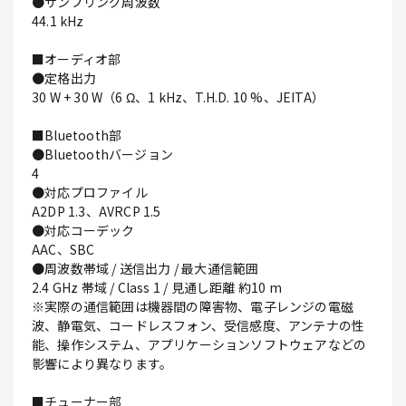
●サンプリング周波数
44.1 kHz
■オーディオ部
●定格出力
30 W + 30 W（6 Ω、1 kHz、T.H.D. 10 %、JEITA）
■Bluetooth部
●Bluetoothバージョン
4
●対応プロファイル
A2DP 1.3、AVRCP 1.5
●対応コーデック
AAC、SBC
●周波数帯域 / 送信出力 / 最大通信範囲
2.4 GHz 帯域 / Class 1 / 見通し距離 約10 m
※実際の通信範囲は機器間の障害物、電子レンジの電磁
波、静電気、コードレスフォン、受信感度、アンテナの性
能、操作システム、アプリケーションソフトウェアなどの
影響により異なります。
■チューナー部