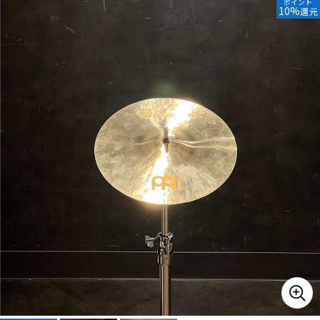
ポイント
10%
還元
ベース
ウクレレ
ドラム
パーカッション
キーボード
電子ピアノ
管楽器
その他楽器
アンプ
エフェクター
DJ機器
DTM