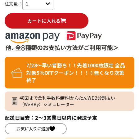
注文数：
カートに入れる
7/28～早い者勝ち！！先着1000枚限定 全品
対象5％OFFクーポン！！！※無くなり次第
終了
48回まで金利手数料無料!かんたんWEB分割払い
（WeBBy）シミュレーター
配送日目安：2～3営業日以内に発送予定
お気に入りに追加