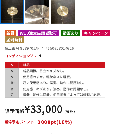
DTM オンライン納品
レコーディング機器
配信/ライブ機器
楽器アクセサリ
新品
WEB注文店頭受取可
動画あり
キャンペーン
送料無料
中古
ヴィンテージ
商品番号 853970
JAN ：
4550623014626
S
コンディション
：
¥
33,000
販売価格
（税込）
3000pt(10%)
獲得予定ポイント：