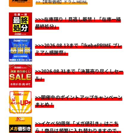
>>【買取価格】ドラム MEINL
>>>在庫限り！見逃し厳禁！「在庫一掃
最終処分」
>>>2026.08.13まで「IkebePRIME プレ
ミアム感謝祭」
>>2026.08.31まで「決算売り尽くしセー
ル」
>>開催中のポイントアップキャンペーン
まとめ！
>>イケベ50周年「メガ値引き」はこち
ら！商品は頻繁に入れ替わりますので、