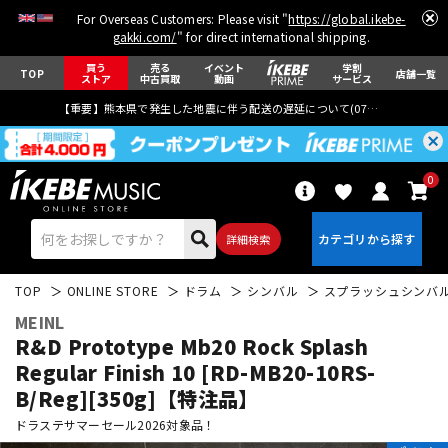
For Overseas Customers: Please visit "
https://global.ikebe-
gakki.com/
" for direct international shipping.
買う
売る
イベント
学割
TOP
店舗一覧
ストア
中古買取
動画
サービス
【重要】熊本県で発生した地震に伴う配送の遅延について(
07月29日
更新)
0
詳細検索
TOP
ONLINE STORE
ドラム
シンバル
スプラッシュシンバ
MEINL
R&D Prototype Mb20 Rock Splash
Regular Finish 10 [RD-MB20-10RS-
B/Reg][350g]【特注品】
エレキギター
アコギ/エレアコ
ドラステサマーセール2026対象品！