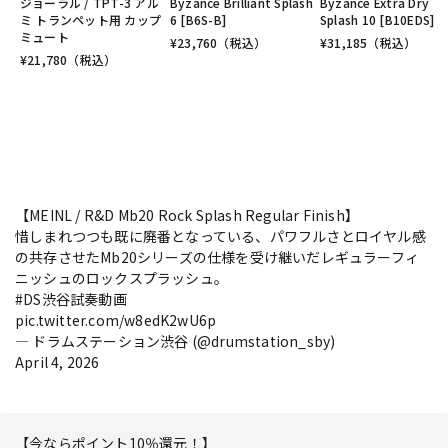
ジョーラル / TPT-3 アル
Byzance Brilliant Splash
Byzance Extra Dry
ミ トランペット用 カップ
6 [B6S-B]
Splash 10 [B10EDS]
ミュート
¥
23,760
（税込）
¥
31,185
（税込）
¥
21,780
（税込）
【MEINL / R&D Mb20 Rock Splash Regular Finish】
惜しまれつつも既に廃番となっている、パワフルさとロイヤル感
の共存させたMb20シリーズの仕様を受け継いだレギュラーフィ
ニッシュのロックスプラッシュ。
#DS渋谷試奏動画
pic.twitter.com/w8edK2wU6p
— ドラムステーション渋谷 (@drumstation_sby)
April 4, 2026
【今ならポイント10％還元！】