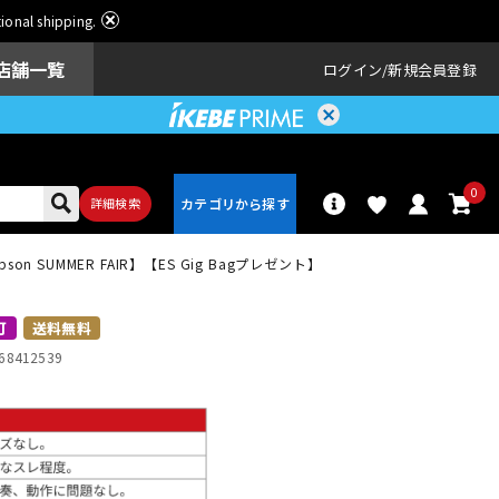
ational shipping.
店舗一覧
ログイン
新規会員登録
0
詳細検索
09 【Gibson SUMMER FAIR】【ES Gig Bagプレゼント】
パーカッショ
ドラム
ン
可
送料無料
68412539
アンプ
エフェクター