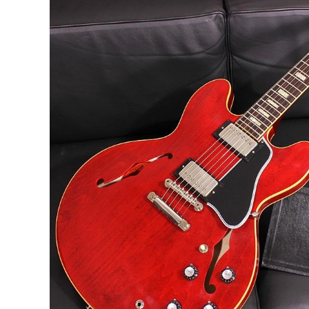
DJ機器
DTM
中古
ヴィンテー