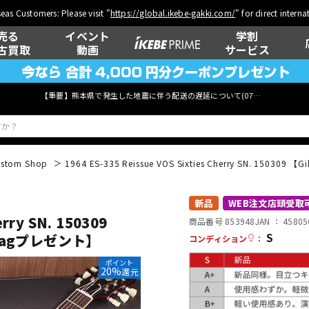
eas Customers: Please visit "
https://global.ikebe-gakki.com/
" for direct intern
売る
イベント
学割
古買取
動画
サービス
【重要】熊本県で発生した地震に伴う配送の遅延について(
07月29日
更新)
stom Shop
1964 ES-335 Reissue VOS Sixties Cherry SN. 1503
ベース
ウクレレ
新品
WEB注文店頭受取
erry SN. 150309
商品番号 853948
JAN ：
45805
S
g Bagプレゼント】
コンディション
：
管楽器
その他楽器
ポイント
20%
還元