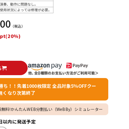
配信/ライブ
楽器アクセサ
機器
リ
000
（税込）
pt(20%)
る
者勝ち！！先着1000枚限定 全品対象5％OFFクー
無くなり次第終了
料無料!かんたんWEB分割払い（WeBBy）シミュレーター
日以内に発送予定