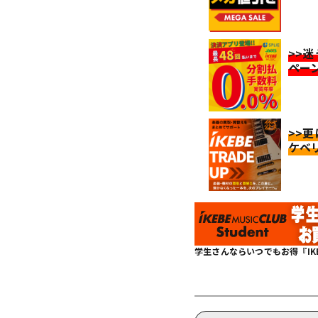
>>
ペー
>>
ケベ
学生さんならいつでもお得『IKEBE 