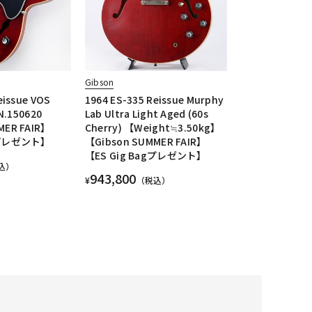
Gibson
eissue VOS
1964 ES-335 Reissue Murphy
SN.150620
Lab Ultra Light Aged (60s
MER FAIR】
Cherry) 【Weight≒3.50kg】
agプレゼント】
【Gibson SUMMER FAIR】
【ES Gig Bagプレゼント】
込）
943,800
¥
（税込）