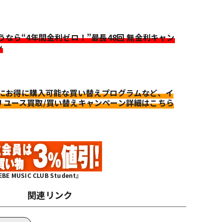
迷うなら“4年間金利ゼロ！”最長48回 無金利キャン
ン
更にお得に購入可能な買い替えプログラムなど、イ
リユース買取/買い替えキャンペーン詳細はこちら
MUSIC CLUB Student』
関連リンク