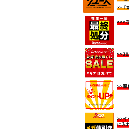
>>【
>>
>>2
>>
>>
に入