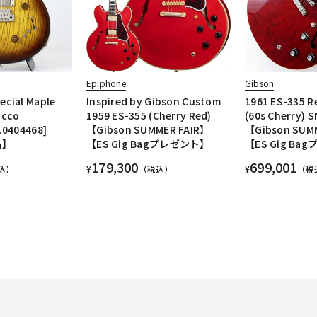
Epiphone
Gibson
cial Maple
Inspired by Gibson Custom
1961 ES-335 R
acco
1959 ES-355 (Cherry Red)
(60s Cherry) 
.0404468]
【Gibson SUMMER FAIR】
【Gibson SUM
品】
【ES Gig Bagプレゼント】
【ES Gig B
179,300
699,001
込）
¥
（税込）
¥
（税