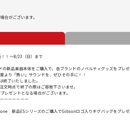
】
る場合がございます。
延長！！～8/23（日）まで
one 各ブランドの新品楽器本体をご購入で、各ブランドのノベルティグッズをプレ
夏より「熱い」サウンドを、ぜひその手に！！
ントは終了いたしました。
注文時点で終了の際はご容赦下さいませ。
グッズプレゼントとなる場合がございます。
ーーーーーーー
SA / Epiphone 新品ESシリーズのご購入でGibsonロゴ入りギグバッグをプ