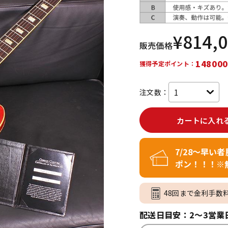
DTM オンラ
レコーディン
イン納品
グ機器
¥
814,
販売価格
ジ
148000
獲得予定ポイント：
注文数：
カートに入れ
7/28～早い
ポン！！！※
48回まで金利手数
配送日目安：2～3営業