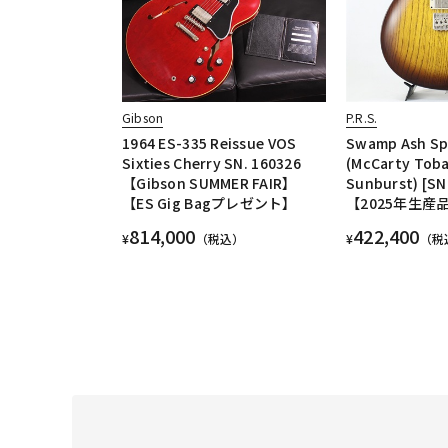
Gibson
P.R.S.
1964 ES-335 Reissue VOS
Swamp Ash Spe
Sixties Cherry SN. 160326
(McCarty Tob
【Gibson SUMMER FAIR】
Sunburst) [SN
【ES Gig Bagプレゼント】
【2025年生産
814,000
422,400
¥
（税込）
¥
（税