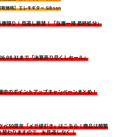
買取価格】エレキギター Gibson
>在庫限り！見逃し厳禁！「在庫一掃 最終処分」
026.08.31まで「決算売り尽くしセール」
開催中のポイントアップキャンペーンまとめ！
イケベ50周年「メガ値引き」はこちら！商品は頻繁
れ替わりますので、お見逃しなく！