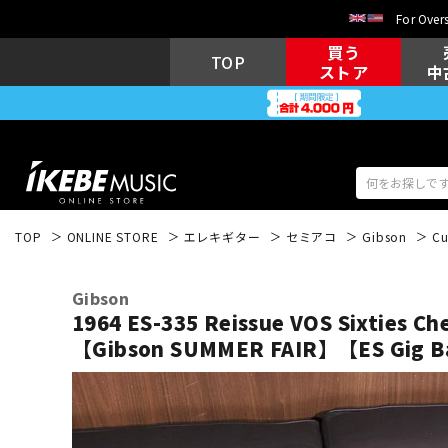
For Overs
買う
TOP
ストア
中
TOP
ONLINE STORE
エレキギター
セミアコ
Gibson
Cu
アコギ/エレ
エレキギター
アコ
Gibson
1964 ES-335 Reissue VOS Sixties Ch
【Gibson SUMMER FAIR】【ES Gi
キーボード
電子ピアノ