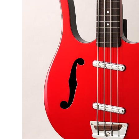
DJ機器
DTM
中古
ヴィンテー