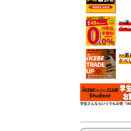
>>
ペー
>>
ケベ
学生さんならいつでもお得『IKEBE 