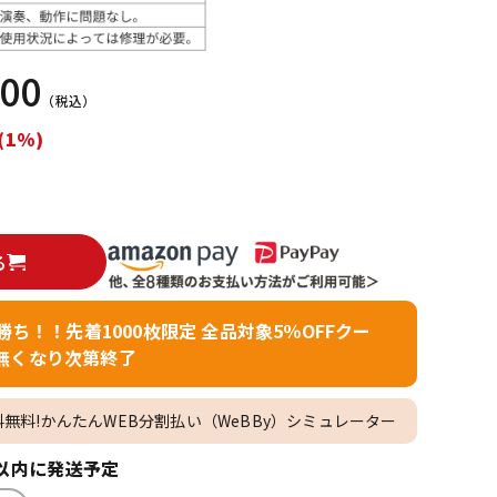
配信/ライブ
楽器アクセサ
機器
リ
000
（税込）
(1%)
る
者勝ち！！先着1000枚限定 全品対象5％OFFクー
無くなり次第終了
料無料!かんたんWEB分割払い（WeBBy）シミュレーター
以内に発送予定