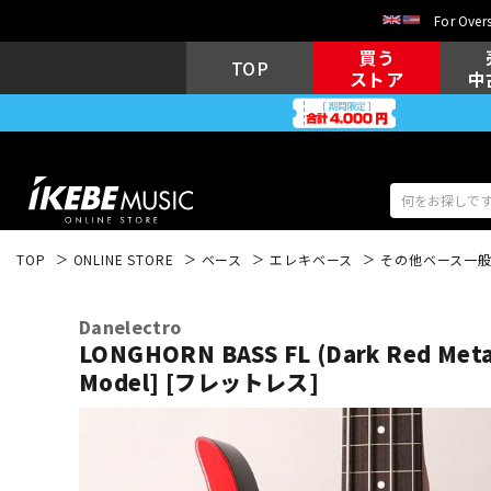
For Overs
買う
TOP
ストア
中
TOP
ONLINE STORE
ベース
エレキベース
その他ベース一
アコギ/エレ
エレキギター
アコ
Danelectro
LONGHORN BASS FL (Dark Red Metall
Model] [フレットレス]
キーボード
電子ピアノ