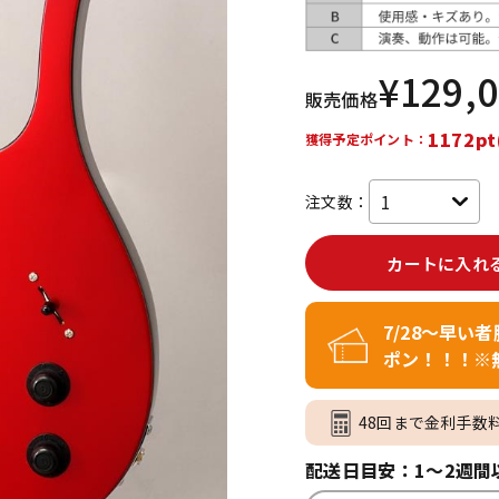
DTM オンラ
レコーディン
イン納品
グ機器
¥
129,
販売価格
ジ
1172pt
獲得予定ポイント：
注文数：
カートに入れ
7/28～早い
ポン！！！※
48回まで金利手数
配送日目安：1～2週間