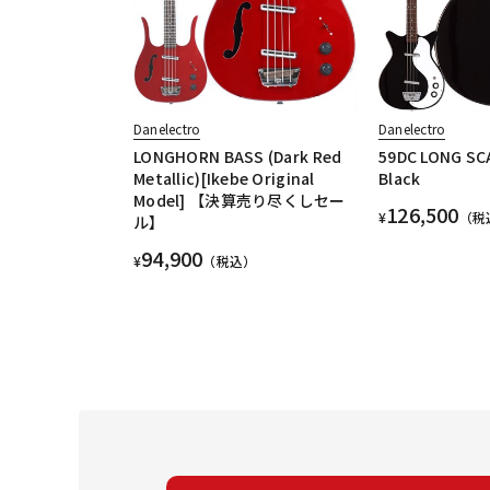
Danelectro
Danelectro
LONGHORN BASS (Dark Red
59DC LONG SC
Metallic)[Ikebe Original
Black
Model] 【決算売り尽くしセー
126,500
¥
（税
ル】
94,900
¥
（税込）