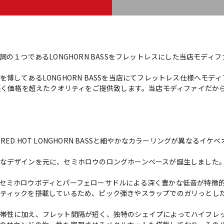
の代名詞の１つであるLONGHORN BASSをフレットレスにした当店モディ
博してあるLONGHORN BASSを当店にてフレットレス仕様へモデ
、軽く価格を超えたクオリティをご提供致します。当店モディファイだか
ED HOT LONGHORN BASSと細やかなカラーリングが異なるイケ
なデザインを元に、セミホロウのロングホーンベースが誕生しました
セミホロウボディとパーフェローサドルによる深く豊かな低音が特徴
ティックを搭載しているため、ピック弾きやスラップでのガリっとし
帯性に加え、フレット間隔が短く、独特のシェイプによってハイフレ