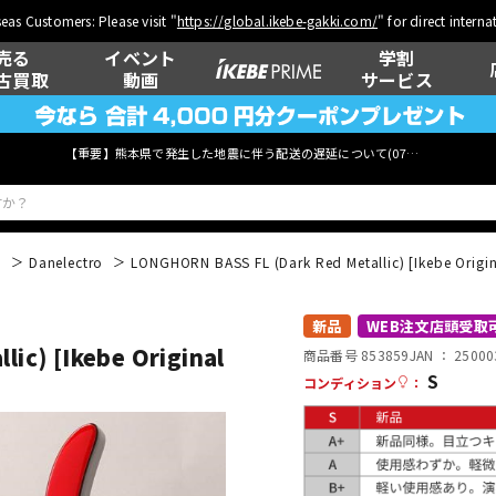
eas Customers: Please visit "
https://global.ikebe-gakki.com/
" for direct intern
売る
イベント
学割
古買取
動画
サービス
【重要】熊本県で発生した地震に伴う配送の遅延について(
07月29日
更新)
般
Danelectro
LONGHORN BASS FL (Dark Red Metallic) [Ikebe Or
ベース
ウクレレ
新品
WEB注文店頭受取
ic) [Ikebe Original
商品番号 853859
JAN ：
25000
S
コンディション
：
管楽器
その他楽器