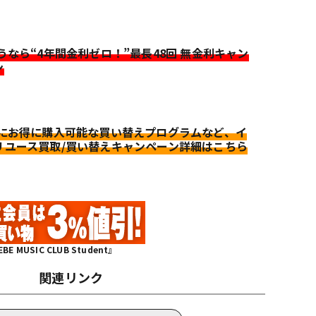
迷うなら“4年間金利ゼロ！”最長48回 無金利キャン
ン
更にお得に購入可能な買い替えプログラムなど、イ
リユース買取/買い替えキャンペーン詳細はこちら
MUSIC CLUB Student』
関連リンク