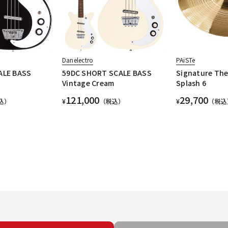
Danelectro
PAiSTe
ALE BASS
59DC SHORT SCALE BASS
Signature The 
Vintage Cream
Splash 6
121,000
29,700
込）
¥
（税込）
¥
（税込