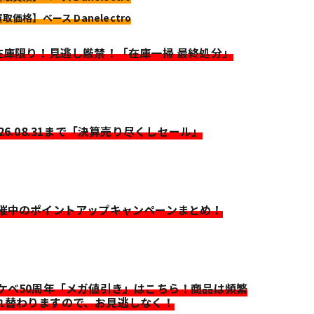
取価格】ベース Danelectro
>在庫限り！見逃し厳禁！「在庫一掃 最終処分」
026.08.31まで「決算売り尽くしセール」
開催中のポイントアップキャンペーンまとめ！
イケベ50周年「メガ値引き」はこちら！商品は頻繁
れ替わりますので、お見逃しなく！