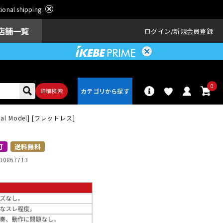
ational shipping.
店舗一覧
ログイン
新規会員登録
0
詳細検索
iginal Model] [フレットレス]
パーカッショ
ドラム
ン
可
送料無料
30867713
アンプ
エフェクター