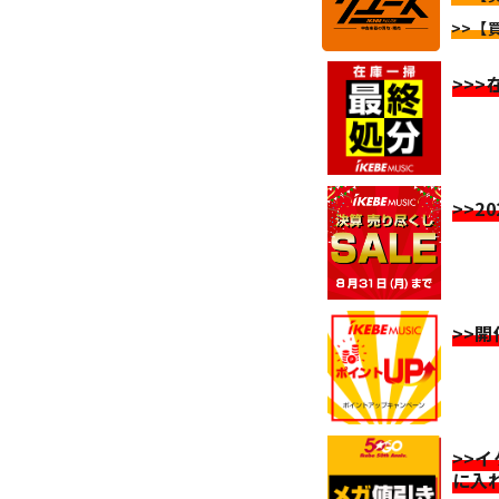
>>【買
>>
>>2
>>
>>
に入