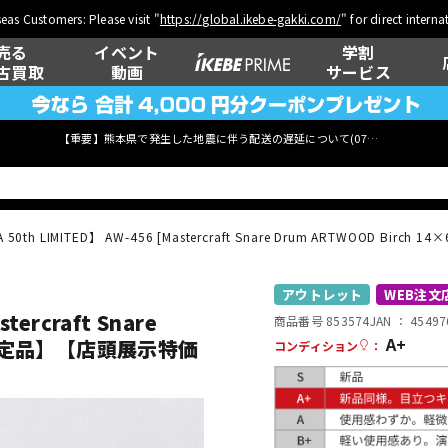
eas Customers: Please visit "
https://global.ikebe-gakki.com/
" for direct intern
売る
イベント
学割
古買取
動画
サービス
【重要】熊本県で発生した地震に伴う配送の遅延について(
07月29日
更新)
 50th LIMITED】 AW-456 [Mastercraft Snare Drum ARTWOOD Bi
ベース
ウクレレ
アウトレット
WEB注文
tercraft Snare
商品番号 853574
JAN ：
45497
A+
] 【限定品】【店頭展示特価
コンディション
：
管楽器
その他楽器