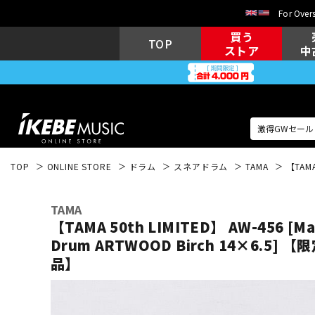
For Overs
買う
TOP
ストア
中
TOP
ONLINE STORE
ドラム
スネアドラム
TAMA
【TAMA
アコギ/エレ
エレキギター
アコ
TAMA
【TAMA 50th LIMITED】 AW-456 [Mas
Drum ARTWOOD Birch 14×6.5
品】
キーボード
電子ピアノ