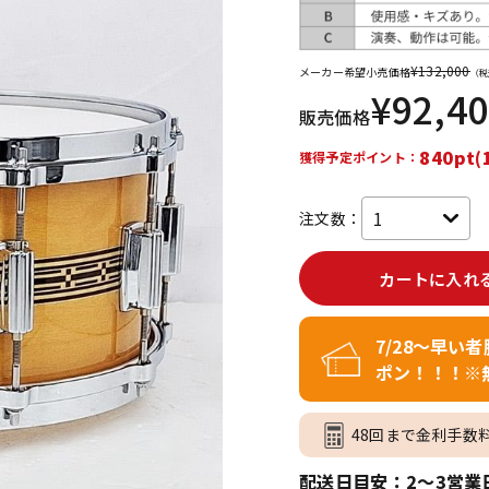
DTM オンラ
レコーディン
イン納品
グ機器
¥
132,000
メーカー希望小売価格
（税
¥
92,4
販売価格
ジ
840pt(
獲得予定ポイント：
注文数：
カートに入れ
7/28～早い
ポン！！！※
48回まで金利手数
配送日目安：2～3営業