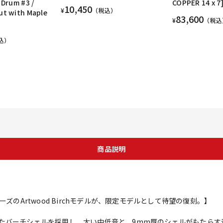
 Drum #3 /
COPPER 14 x 7
10,450
¥
（税込）
ut with Maple
83,600
¥
（税込
]
込）
商品説明
tシリーズのArtwood Birchモデルが、限定モデルとして待望の復刻。】
tarで評価を得たバーチシェルを採用し、太い中低音と、9mm厚のシェルがも