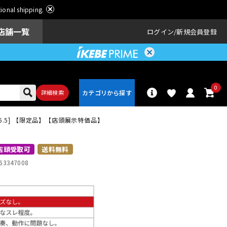
ational shipping.
店舗一覧
ログイン
新規会員登録
0
詳細検索
rch 14×6.5] 【限定品】【店頭展示特価品】
パーカッショ
ドラム
ン
店頭受取可
送料無料
63347008
アンプ
エフェクター