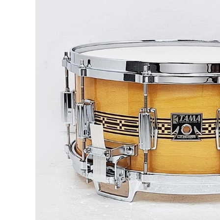
DJ機器
DTM
中古
ヴィンテー