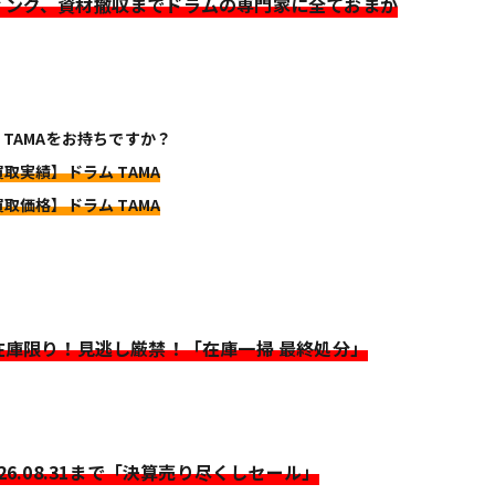
ィング、資材撤収までドラムの専門家に全ておまか
 TAMAをお持ちですか？
買取実績】ドラム TAMA
買取価格】ドラム TAMA
>在庫限り！見逃し厳禁！「在庫一掃 最終処分」
026.08.31まで「決算売り尽くしセール」