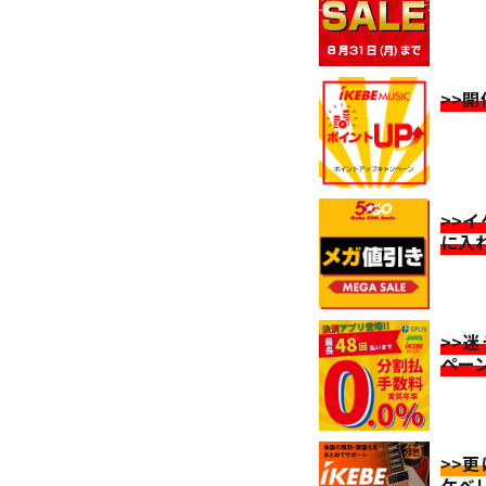
>>
>>
に入
>>
ペー
>>
ケベ