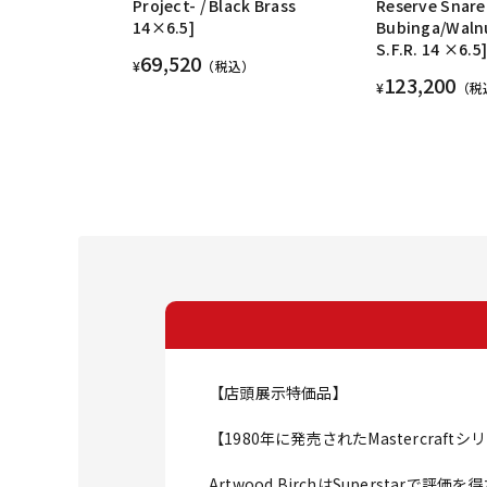
Project- / Black Brass
Reserve Snare
14×6.5]
Bubinga/Waln
S.F.R. 14 ×6.5
69,520
¥
（税込）
123,200
¥
（税
【店頭展示特価品】
【1980年に発売されたMastercraf
Artwood BirchはSupers