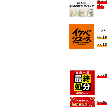
ッテ
せ～
ドラム
>>【
>>【
>>
>>2