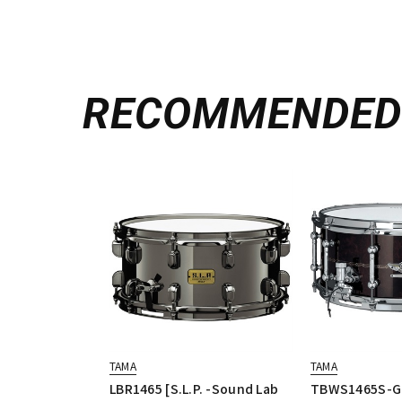
RECOMMENDE
TAMA
TAMA
LBR1465 [S.L.P. -Sound Lab
TBWS1465S-G