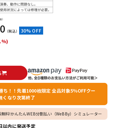
配信/ライブ
楽器アクセサ
機器
リ
込）
00
30% OFF
（税込）
1%)
る
者勝ち！！先着1000枚限定 全品対象5％OFFクー
無くなり次第終了
料無料!かんたんWEB分割払い（WeBBy）シミュレーター
日以内に発送予定