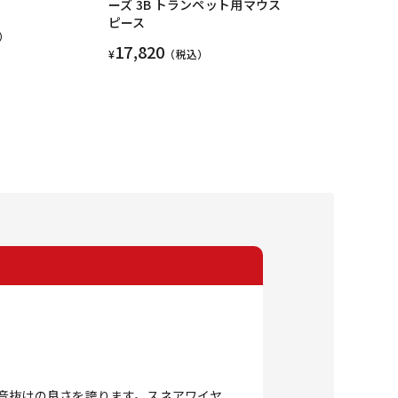
]
ーズ 3B トランペット用マウス
ピース
）
17,820
¥
（税込）
たらす音抜けの良さを誇ります。スネアワイヤ