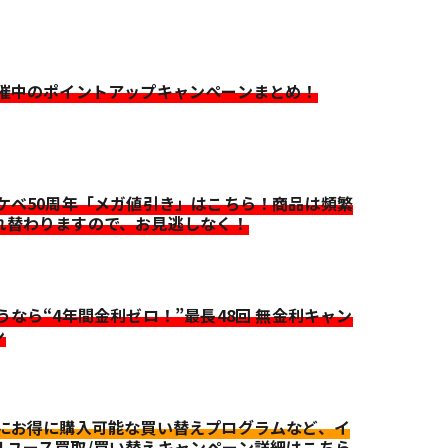
開催中のポイントアップキャンペーンまとめ！
イケベ50周年「メガ値引き」はこちら！商品は頻繁
れ替わりますので、お見逃しなく！
迷うなら“4年間金利ゼロ！”最長48回 無金利キャン
ン
更にお得に購入可能な買い替えプログラムなど、イ
リユース買取/買い替えキャンペーン詳細はこちら