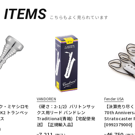
D
ITEMS
こちらもよく見られています
VANDOREN
Fender USA
ック・ミヤシロモ
《硬さ：2-1/2》バリトンサッ
【決算売り尽く
-MK2 トランペッ
クス用リード バンドレン
70th Annivers
ース
Traditional(青箱) 【宅配便発
Stratocaster 
送】【正規輸入品】
[0992379000]
）
7,211
46,750