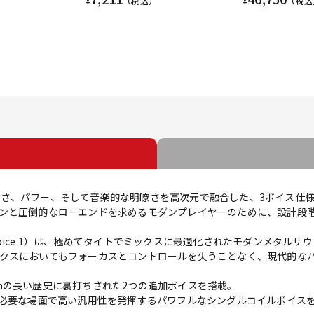
¥
（税込）
¥
（税込
は、精密さ、パワー、そして音楽的な明瞭さを高次元で融合した、3ボイス
ンと圧倒的なローエンドを求めるモダンプレイヤーのために、設計段
oice 1）は、極めてタイトでミックスに最適化されたモダンメタルサ
クスにおいてもフォーカスとコントロールを失うことなく、現代的な
 Duncanの長い歴史に裏打ちされた2つの追加ボイスを搭載。
イスと、必要な場面で高い汎用性を発揮するパワフルなシングルコイルボイス