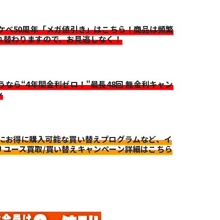
イケベ50周年「メガ値引き」はこちら！商品は頻繁
れ替わりますので、お見逃しなく！
迷うなら“4年間金利ゼロ！”最長48回 無金利キャン
ン
更にお得に購入可能な買い替えプログラムなど、イ
リユース買取/買い替えキャンペーン詳細はこちら