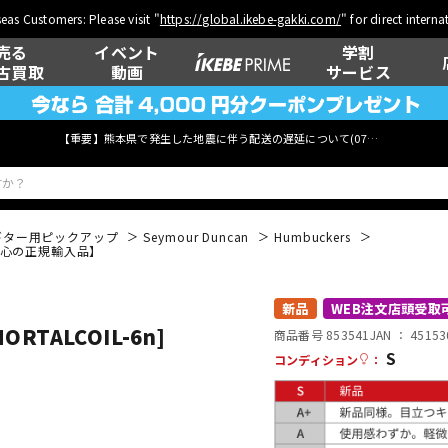
eas Customers: Please visit "
https://global.ikebe-gakki.com/
" for direct intern
売る
イベント
学割
古買取
動画
サービス
【重要】熊本県で発生した地震に伴う配送の遅延について(
07月29日
更新)
ギター用ピックアップ
Seymour Duncan
Humbuckers
ck) 【安心の正規輸入品】
ベース
ウクレレ
新品
WEB注文店頭受取
[MORTALCOIL-6n]
商品番号 853541
JAN ：
45153
S
コンディション
：
管楽器
その他楽器