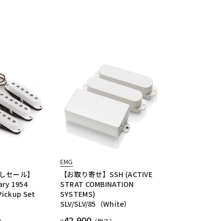
EMG
しセール】
【お取り寄せ】SSH (ACTIVE
ary 1954
STRAT COMBINATION
Pickup Set
SYSTEMS)
SLV/SLV/85（White）
42,900