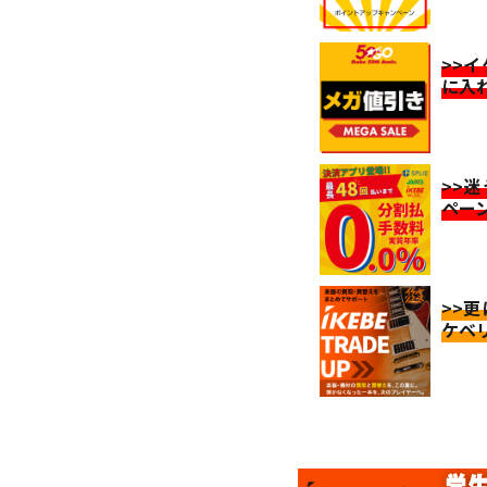
>>
に入
>>
ペー
>>
ケベ