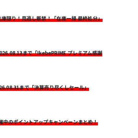
>在庫限り！見逃し厳禁！「在庫一掃 最終処分」
2026.08.13まで「IkebePRIME プレミアム感謝
026.08.31まで「決算売り尽くしセール」
開催中のポイントアップキャンペーンまとめ！