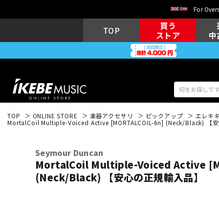
For Overs
買う
TOP
ストア
中
TOP
ONLINE STORE
楽器アクセサリ
ピックアップ
エレキ
MortalCoil Multiple-Voiced Active [MORTALCOIL-6n] (Neck/Bla
アコギ/エレ
エレキギター
アコ
Seymour Duncan
MortalCoil Multiple-Voiced Active 
(Neck/Black) 【安心の正規輸入品】
キーボード
電子ピアノ