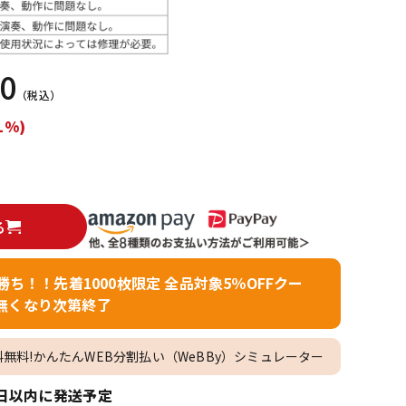
配信/ライブ
楽器アクセサ
機器
リ
00
（税込）
1%)
る
者勝ち！！先着1000枚限定 全品対象5％OFFクー
無くなり次第終了
料無料!かんたんWEB分割払い（WeBBy）シミュレーター
日以内に発送予定