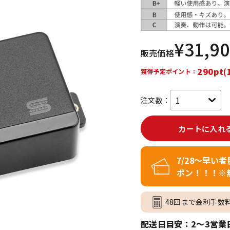
DTM オンラ
レコーディン
イン納品
グ機器
¥
31,9
販売価格
ジ
290pt(
獲得予定ポイント：
注文数：
カートに入れ
7/28～早い
ポン！！！※
48回まで金利手数
配送日目安：2～3営業