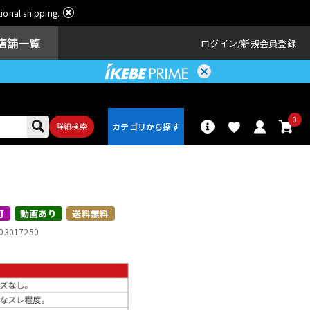
ational shipping.
店舗一覧
ログイン
新規会員登録
0
詳細検索
パーカッショ
ドラム
ン
可
動画あり
送料無料
03017250
アンプ
エフェクター