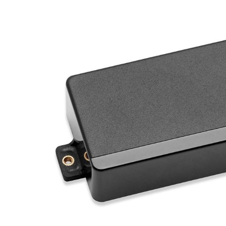
DJ機器
DTM
中古
ヴィンテー