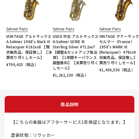
Selmer Paris
Selmer Paris
Selmer Paris
VUNTAGE アルトサックス
USED 中古 アルトサックス
VINTAGE テナーサッ
A.Selmer 1968's Mark VI
H.Selmer SERIE III
セルマー（France）
Relacquer #162xx8 【現
Sterling Silver #712xx7
1958's MARK VI
状販売品、保証無し】【決
【調整&セットアップ後出
(Relacquer）#78xx9
算売り尽くしセール】
荷】【1年間キーバランス
状販売品、保証無し】
調整無料】【決算売り尽く
算売り尽くしセール】
¥
799,425
（税込）
しセール】
¥
1,430,550
（税込）
¥
1,262,250
（税込）
商品説明
【こちらの楽器はアフターサービス1年保証となります。】
塗装状態：リラッカー