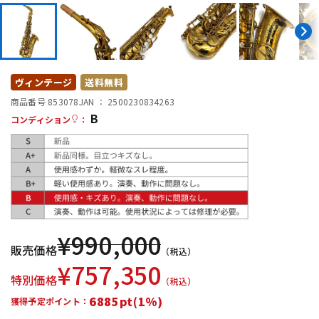
DTM オンライン納品
レコーディング機器
配信/ライブ機器
楽器アクセサリ
ヴィンテージ
送料無料
商品番号 853078
JAN ：
2500230834263
中古
ヴィンテージ
B
コンディション
：
¥
990,000
販売価格
（税込）
¥
757,350
特別価格
（税込）
6885pt(1%)
獲得予定ポイント：