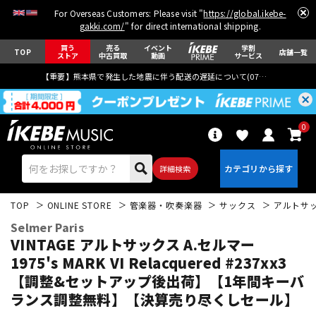
For Overseas Customers: Please visit "
https://global.ikebe-
gakki.com/
" for direct international shipping.
買う
売る
イベント
学割
TOP
店舗一覧
ストア
中古買取
動画
サービス
【重要】熊本県で発生した地震に伴う配送の遅延について(
07月29日
更新)
0
詳細検索
TOP
ONLINE STORE
管楽器・吹奏楽器
サックス
アルトサ
Selmer Paris
VINTAGE アルトサックス A.セルマー
1975's MARK VI Relacquered #237xx3
【調整&セットアップ後出荷】【1年間キーバ
エレキギター
アコギ/エレアコ
ランス調整無料】【決算売り尽くしセール】