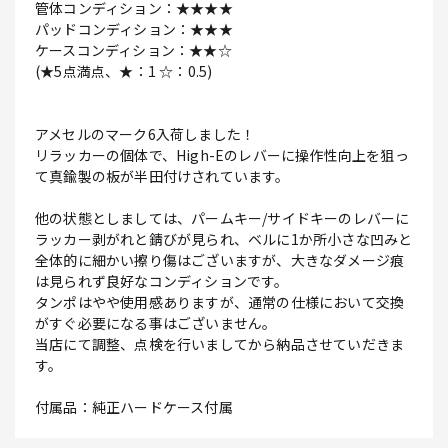
管体コンディション：★★★★
パッドコンディション：★★★
ケースコンディション：★★☆
(★5点満点、★：1 ☆：0.5)
アメセルのマーク6入荷しました！
リラッカーの個体で、High-Eのレバーに操作性向上を狙っ
て真鍮製の板が半田付けされています。
他の状態としましては、パームキー/サイドキーのレバーに
ラッカー剥がれと錆びが見られ、ベルに1か所小さな凹みと
全体的に細かい擦り傷はございますが、大きなダメージ痕
は見られず良好なコンディションです。
タンポはやや使用感ありますが、通常の仕様において交換
がすぐ必要になる事はございません。
当店にて調整、点検を行いましてから納品させていだきま
す。
付属品：純正ハードケース付属