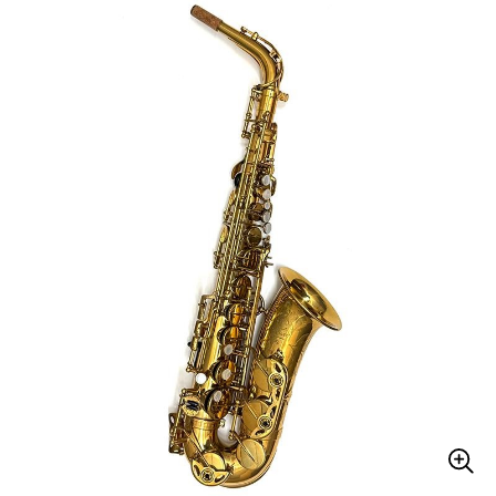
ベース
ウクレレ
ドラム
パーカッション
キーボード
電子ピアノ
管楽器
その他楽器
アンプ
エフェクター
DJ機器
DTM