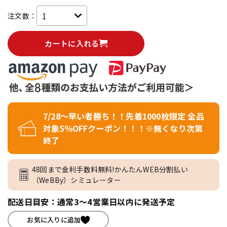
注文数：
カートに入れる
7/28～早い者勝ち！！先着1000枚限定 全品
対象5％OFFクーポン！！！※無くなり次第
終了
48回まで金利手数料無料!かんたんWEB分割払い
（WeBBy）シミュレーター
配送日目安：通常3～4営業日以内に発送予定
お気に入りに追加