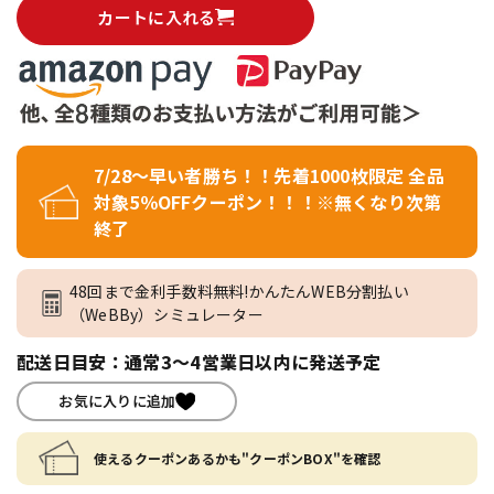
カートに入れる
7/28～早い者勝ち！！先着1000枚限定 全品
対象5％OFFクーポン！！！※無くなり次第
終了
48回まで金利手数料無料!かんたんWEB分割払い
（WeBBy）シミュレーター
配送日目安：通常3～4営業日以内に発送予定
お気に入りに追加
使えるクーポンあるかも"クーポンBOX"を確認