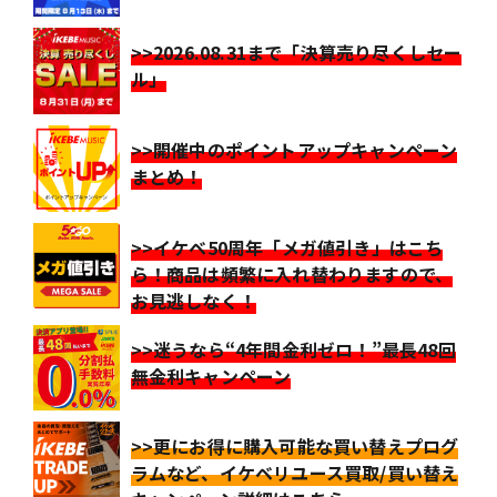
>>2026.08.31まで「決算売り尽くしセー
ル」
>>開催中のポイントアップキャンペーン
まとめ！
>>イケベ50周年「メガ値引き」はこち
ら！商品は頻繁に入れ替わりますので、
お見逃しなく！
>>迷うなら“4年間金利ゼロ！”最長48回
無金利キャンペーン
>>更にお得に購入可能な買い替えプログ
ラムなど、イケベリユース買取/買い替え