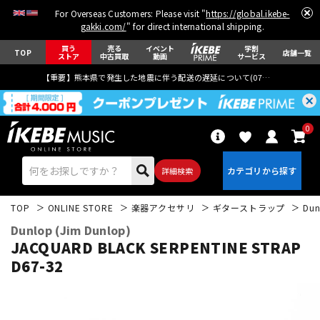
For Overseas Customers: Please visit "
https://global.ikebe-
gakki.com/
" for direct international shipping.
買う
売る
イベント
学割
TOP
店舗一覧
ストア
中古買取
動画
サービス
【重要】熊本県で発生した地震に伴う配送の遅延について(
07月29日
更新)
0
詳細検索
TOP
ONLINE STORE
楽器アクセサリ
ギターストラップ
Dun
Dunlop (Jim Dunlop)
JACQUARD BLACK SERPENTINE STRAP
D67-32
エレキギター
アコギ/エレアコ