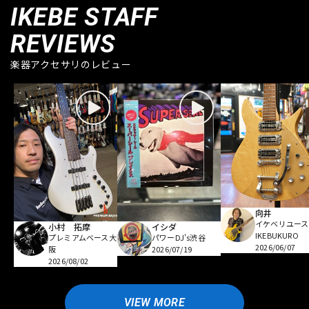
IKEBE STAFF
REVIEWS
楽器アクセサリのレビュー
向井
イケベリユース
小村 拓摩
イシダ
IKEBUKURO
プレミアムベース大
パワーDJ's渋谷
2026/06/07
阪
2026/07/19
2026/08/02
VIEW MORE