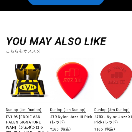
YOU MAY ALSO LIKE
こちらもオススメ
Dunlop (Jim Dunlop)
Dunlop (Jim Dunlop)
Dunlop (Jim Dunlop)
EVH95 [EDDIE VAN
47R Nylon Jazz III Pick
47RXL Nylon Jazz X
HALEN SIGNATURE
(レッド)
Pick (レッド)
WAH]（ジムダンロッ
¥
165
（税込）
¥
165
（税込）