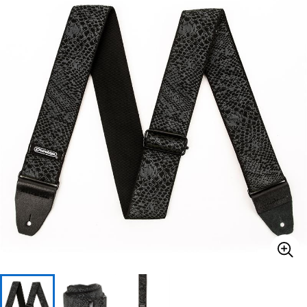
ベース
ウクレレ
ドラム
パーカッション
キーボード
電子ピアノ
管楽器
その他楽器
アンプ
エフェクター
DJ機器
DTM