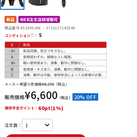
DTM オンライン納品
レコーディング機器
新品
WEB注文店頭受取可
配信/ライブ機器
楽器アクセサリ
商品番号 852690
JAN ：
0710137142848
S
コンディション
：
中古
ヴィンテージ
メーカー希望小売価格
¥
8,250
（税込）
¥
6,600
販売価格
20% OFF
（税込）
60pt(1%)
獲得予定ポイント：
注文数：