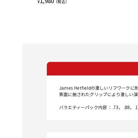
1,980
¥
（税込）
James Hetfieldの激しいリフワーク
表面に施されたグリップにより激しい演
バラエティーパック内容 ：.73， .88， 1.0，