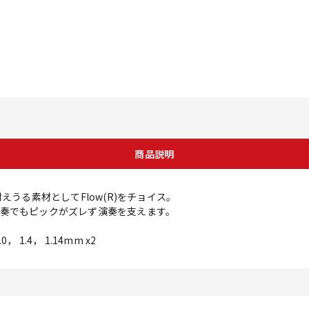
商品説明
に耐えうる素材としてFlow(R)をチョイス。
奏でもピックがズレず演奏を支えます。
 1.4， 1.14mm x2