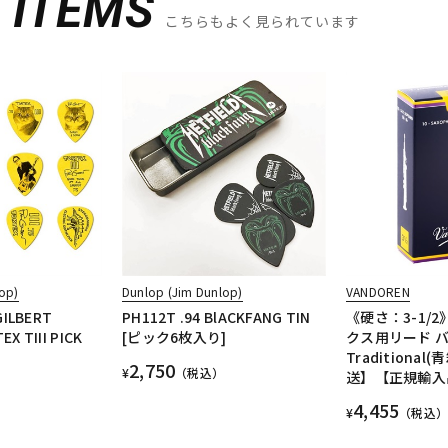
D
ITEMS
こちらもよく見られています
op)
Dunlop (Jim Dunlop)
VANDOREN
GILBERT
PH112T .94 BlACKFANG TIN
《硬さ：3-1/
X TIII PICK
[ピック6枚入り]
クス用リード 
Traditional
2,750
¥
（税込）
送】【正規輸入
4,455
¥
（税込）