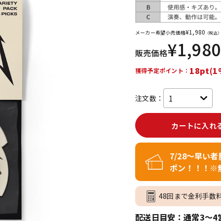
DTM オンラ
レコーディン
イン納品
グ機器
¥
1,980
メーカー希望小売価格
（税込
¥
1,980
販売価格
ジ
18pt(1
獲得予定ポイント：
注文数：
カートに入れ
7/28～早い
ポン！！！※
48回まで金利手数
配送日目安：通常3～4