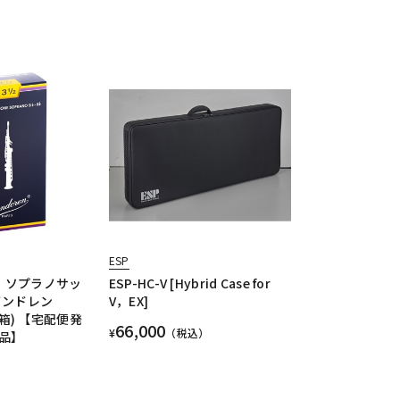
ESP
2》ソプラノサッ
ESP-HC-V [Hybrid Case for
バンドレン
V，EX]
(青箱) 【宅配便発
66,000
¥
（税込）
品】