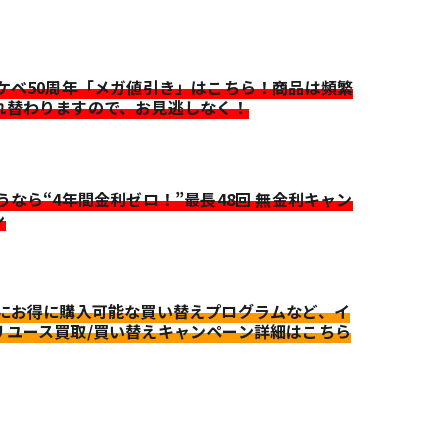
イケベ50周年「メガ値引き」はこちら！商品は頻繁
れ替わりますので、お見逃しなく！
迷うなら“4年間金利ゼロ！”最長48回 無金利キャン
ン
更にお得に購入可能な買い替えプログラムなど、イ
リユース買取/買い替えキャンペーン詳細はこちら