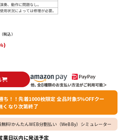
配信/ライブ
楽器アクセサ
機器
リ
）
（税込）
%)
る
者勝ち！！先着1000枚限定 全品対象5％OFFクー
無くなり次第終了
料無料!かんたんWEB分割払い（WeBBy）シミュレーター
営業日以内に発送予定