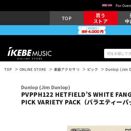
For Overs
買う
TOP
ストア
中
TOP
ONLINE STORE
楽器アクセサリ
ピック
Dunlop (Jim 
アコギ/エレ
エレキギター
アコ
Dunlop (Jim Dunlop)
PVPPH122 HETFIELD’S WHITE FAN
PICK VARIETY PACK（バラエティーパ
キーボード
電子ピアノ