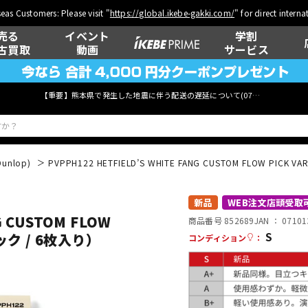
eas Customers: Please visit "
https://global.ikebe-gakki.com/
" for direct intern
売る
イベント
学割
古買取
動画
サービス
【重要】熊本県で発生した地震に伴う配送の遅延について(
07月29日
更新)
Dunlop)
PVPPH122 HETFIELD’S WHITE FANG CUSTOM FLOW PI
ベース
ウクレレ
新品
WEB注文店頭受取
G CUSTOM FLOW
商品番号 852689
JAN ：
07101
S
ック / 6枚入り）
コンディション
：
管楽器
その他楽器