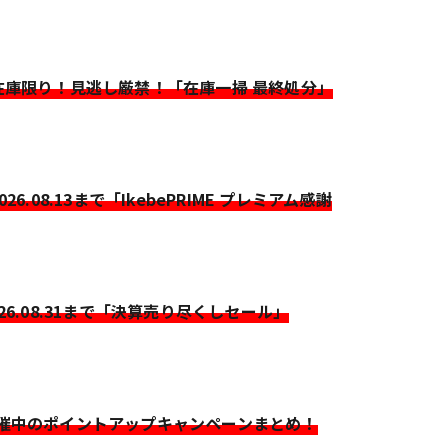
>在庫限り！見逃し厳禁！「在庫一掃 最終処分」
2026.08.13まで「IkebePRIME プレミアム感謝
026.08.31まで「決算売り尽くしセール」
開催中のポイントアップキャンペーンまとめ！