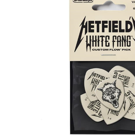
DJ機器
DTM
中古
ヴィンテー