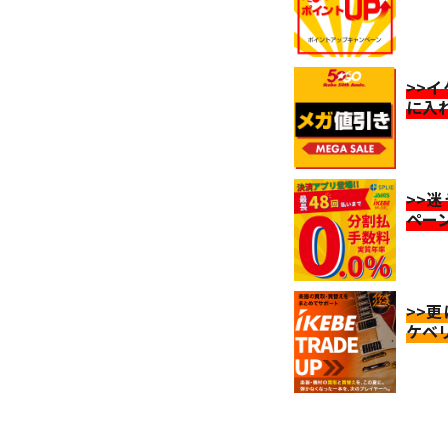
>>
に入
>>
ペー
>>
ケベ