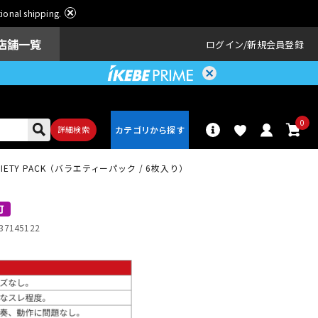
ational shipping.
店舗一覧
ログイン
新規会員登録
0
詳細検索
CK VARIETY PACK（バラエティーパック / 6枚入り）
パーカッショ
ドラム
ン
可
37145122
アンプ
エフェクター