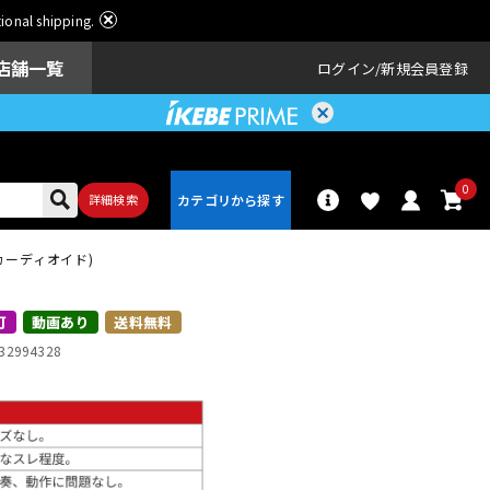
ational shipping.
店舗一覧
ログイン
新規会員登録
0
詳細検索
(カーディオイド)
パーカッショ
ドラム
ン
可
動画あり
送料無料
32994328
アンプ
エフェクター