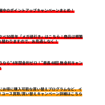
開催中のポイントアップキャンペーンまとめ！
イケベ50周年「メガ値引き」はこちら！商品は頻繁
れ替わりますので、お見逃しなく！
迷うなら“4年間金利ゼロ！”最長48回 無金利キャン
ン
更にお得に購入可能な買い替えプログラムなど、イ
リユース買取/買い替えキャンペーン詳細はこちら