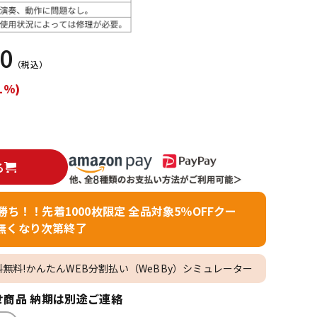
配信/ライブ
楽器アクセサ
機器
リ
00
（税込）
1%)
る
者勝ち！！先着1000枚限定 全品対象5％OFFクー
無くなり次第終了
料無料!かんたんWEB分割払い（WeBBy）シミュレーター
商品 納期は別途ご連絡