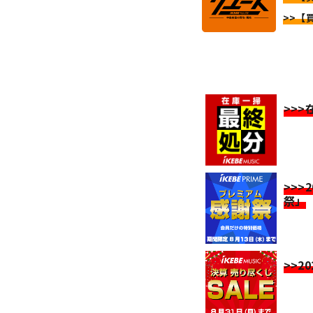
>>【買
>>
>>>
祭」
>>2