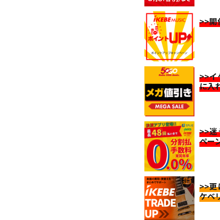
>>
>>
に入
>>
ペー
>>
ケベ