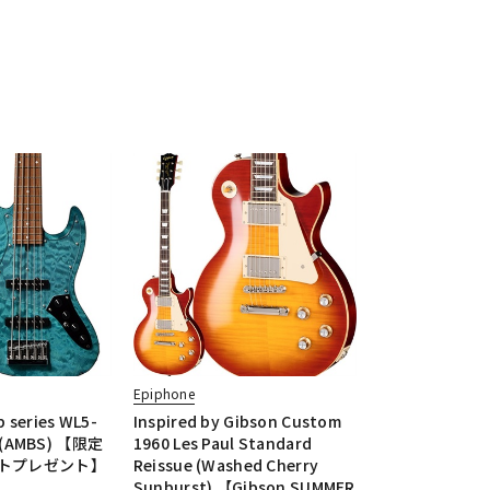
Epiphone
 series WL5-
Inspired by Gibson Custom
 (AMBS) 【限定
1960 Les Paul Standard
トプレゼント】
Reissue (Washed Cherry
Sunburst) 【Gibson SUMMER