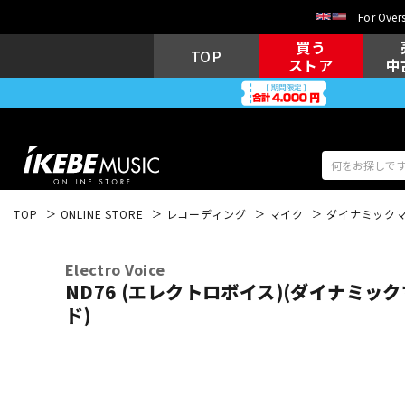
For Overs
買う
TOP
ストア
中
TOP
ONLINE STORE
レコーディング
マイク
ダイナミック
アコギ/エレ
エレキギター
アコ
Electro Voice
ND76 (エレクトロボイス)(ダイナミッ
ド)
キーボード
電子ピアノ