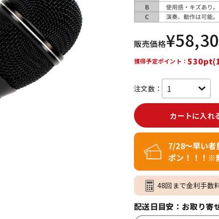
DTM オンラ
レコーディン
イン納品
グ機器
¥
58,3
販売価格
ジ
530pt(
獲得予定ポイント：
注文数：
カートに入れ
7/28～早い
ポン！！！※
48回まで金利手数
配送日目安：お取り寄せ