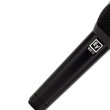
DJ機器
DTM
中古
ヴィンテー