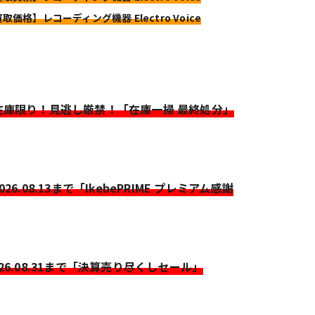
取価格】レコーディング機器 Electro Voice
>在庫限り！見逃し厳禁！「在庫一掃 最終処分」
2026.08.13まで「IkebePRIME プレミアム感謝
026.08.31まで「決算売り尽くしセール」