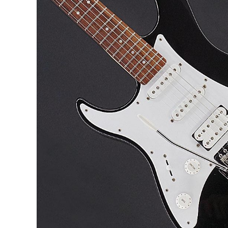
DJ機器
DTM
中古
ヴィンテー