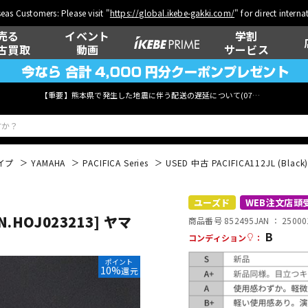
eas Customers: Please visit "
https://global.ikebe-gakki.com/
" for direct intern
売る
イベント
学割
古買取
動画
サービス
【重要】熊本県で発生した地震に伴う配送の遅延について(
07月29日
更新)
イプ
YAMAHA
PACIFICA Series
USED 中古 PACIFICA112JL (Blac
ベース
ウクレレ
ユーズド
WEB注文店頭
SN.HOJ023213] ヤマ
商品番号 852495
JAN ：
25000
B
コンディション
：
管楽器
その他楽器
ポイント
10%
還元