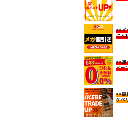
>>
に入
>>
ペー
>>
ケベ