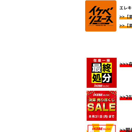
エレキ
>>【
>>【
>>
>>2
>>