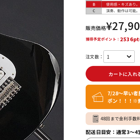
DTM オンラ
レコーディン
イン納品
グ機器
¥
27,9
販売価格
ジ
2536pt
獲得予定ポイント：
注文数：
カートに入れ
7/28～早い
ポン！！！※
48回まで金利手数
配送日目安：通常3～4