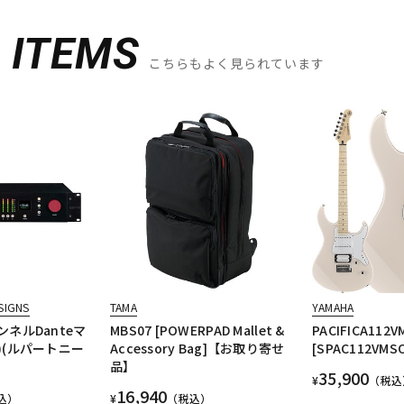
D
ITEMS
こちらもよく見られています
SIGNS
TAMA
YAMAHA
ャンネルDanteマ
MBS07 [POWERPAD Mallet &
PACIFICA112VM
)(ルパートニー
Accessory Bag]【お取り寄せ
[SPAC112VMS
品】
35,900
¥
（税込
16,940
込）
¥
（税込）