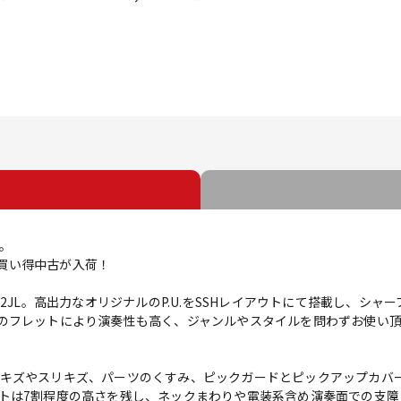
A。
のお買い得中古が入荷！
12JL。高出力なオリジナルのP.U.をSSHレイアウトにて搭載し、シ
のフレットにより演奏性も高く、ジャンルやスタイルを問わずお使い
キズやスリキズ、パーツのくすみ、ピックガードとピックアップカバ
トは7割程度の高さを残し、ネックまわりや電装系含め演奏面での支障