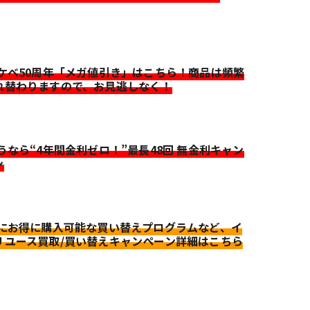
イケベ50周年「メガ値引き」はこちら！商品は頻繁
れ替わりますので、お見逃しなく！
迷うなら“4年間金利ゼロ！”最長48回 無金利キャン
ン
更にお得に購入可能な買い替えプログラムなど、イ
リユース買取/買い替えキャンペーン詳細はこちら