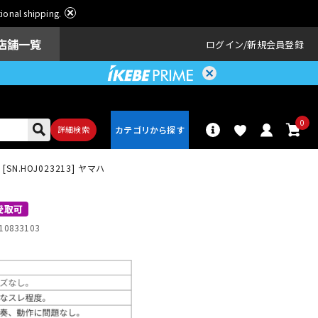
ational shipping.
店舗一覧
ログイン
新規会員登録
0
詳細検索
k) [SN.HOJ023213] ヤマハ
パーカッショ
ドラム
ン
受取可
10833103
アンプ
エフェクター