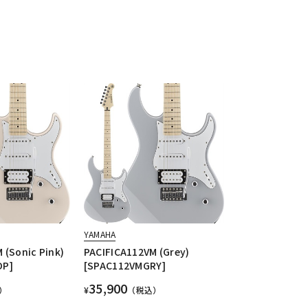
YAMAHA
 (Sonic Pink)
PACIFICA112VM (Grey)
OP]
[SPAC112VMGRY]
35,900
）
¥
（税込）