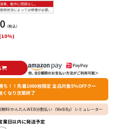
配信/ライブ
楽器アクセサ
機器
リ
00
（税込）
(10%)
る
者勝ち！！先着1000枚限定 全品対象5％OFFクー
無くなり次第終了
料無料!かんたんWEB分割払い（WeBBy）シミュレーター
営業日以内に発送予定