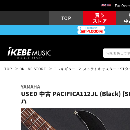
For Overs
買う
TOP
ストア
中
TOP
ONLINE STORE
エレキギター
ストラトキャスター・STタ
アコギ/エレ
エレキギター
アコ
YAMAHA
USED 中古 PACIFICA112JL (Black) [
ハ
キーボード
電子ピアノ