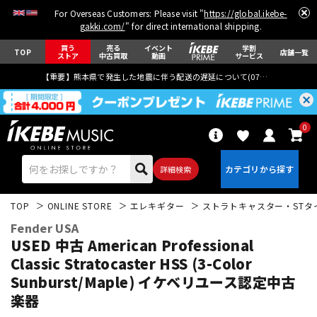
For Overseas Customers: Please visit "
https://global.ikebe-
gakki.com/
" for direct international shipping.
買う
売る
イベント
学割
TOP
店舗一覧
ストア
中古買取
動画
サービス
【重要】熊本県で発生した地震に伴う配送の遅延について(
07月29日
更新)
0
詳細検索
TOP
ONLINE STORE
エレキギター
ストラトキャスター・STタ
Fender USA
USED 中古 American Professional
Classic Stratocaster HSS (3-Color
Sunburst/Maple)
イケベリユース認定中古
エレキギター
アコギ/エレアコ
楽器