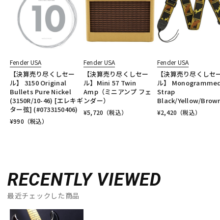
Fender USA
Fender USA
Fender USA
【決算売り尽くしセー
【決算売り尽くしセー
【決算売り尽くしセ
ル】 3150 Original
ル】Mini 57 Twin
ル】 Monogramme
Bullets Pure Nickel
Amp（ミニアンプ フェ
Strap
(3150R/10-46) [エレキギ
ンダー）
Black/Yellow/Brow
ター弦] (#0733150406)
¥
5,720
（税込）
¥
2,420
（税込）
¥
990
（税込）
RECENTLY VIEWED
最近チェックした商品