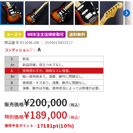
DTM オンライン納品
レコーディング機器
配信/ライブ機器
楽器アクセサリ
ユーズド
WEB注文店頭受取可
送料無料
商品番号 852046
JAN ：
2500010852517
中古
ヴィンテージ
A
コンディション
：
¥
200,000
販売価格
（税込）
¥
189,000
特別価格
（税込）
17181pt(10%)
獲得予定ポイント：