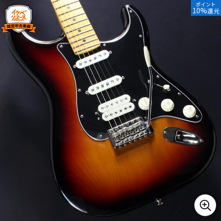
ポイント
10%
還元
ベース
ウクレレ
ドラム
パーカッション
キーボード
電子ピアノ
管楽器
その他楽器
アンプ
エフェクター
DJ機器
DTM