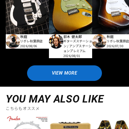
秋庭
鈴木 健太郎
秋庭
リボレ秋葉原店
ギターズステーショ
リボレ秋葉原
2026/08/06
ン / アンプステーシ
2026/07/30
ョンプレミアム
2026/08/01
VIEW MORE
YOU MAY ALSO LIKE
こちらもオススメ