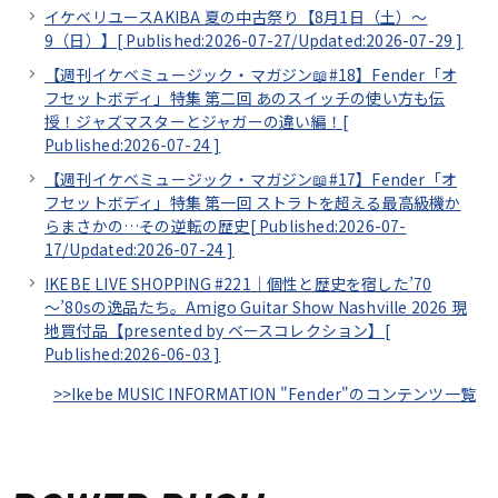
イケベリユースAKIBA 夏の中古祭り【8月1日（土）～
9（日）】[
Published:2026-07-27/
Updated:2026-07-29
]
【週刊イケベミュージック・マガジン📖#18】Fender「オ
フセットボディ」特集 第二回 あのスイッチの使い方も伝
授！ジャズマスターとジャガーの違い編！[
Published:2026-07-24
]
【週刊イケベミュージック・マガジン📖#17】Fender「オ
フセットボディ」特集 第一回 ストラトを超える最高級機か
らまさかの…その逆転の歴史[
Published:2026-07-
17/
Updated:2026-07-24
]
IKEBE LIVE SHOPPING #221｜個性と歴史を宿した’70
～’80sの逸品たち。Amigo Guitar Show Nashville 2026 現
地買付品【presented by ベースコレクション】[
Published:2026-06-03
]
>>Ikebe MUSIC INFORMATION "Fender"のコンテンツ一覧