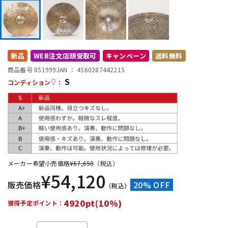
DTM オンライン納品
レコーディング機器
配信/ライブ機器
楽器アクセサリ
新品
WEB注文店頭受取可
キャンペーン
送料無料
商品番号 851999
JAN ：
4560287442215
S
中古
ヴィンテージ
コンディション
：
メーカー希望小売価格
¥
67,650
（税込）
¥
54,120
販売価格
20% OFF
（税込）
4920pt(10%)
獲得予定ポイント：