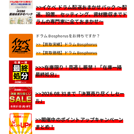
>>イケベ ドラム配送おまかせパック ～配
送、設置、セッティング、資材撤収までド
ラムの専門家に全ておまかせ～
ドラム Bosphorusをお持ちですか？
>>【買取実績】ドラム Bosphorus
>>【買取価格】ドラム Bosphorus
>>>在庫限り！見逃し厳禁！「在庫一掃
最終処分」
>>2026.08.31まで「決算売り尽くしセー
ル」
>>開催中のポイントアップキャンペーン
まとめ！