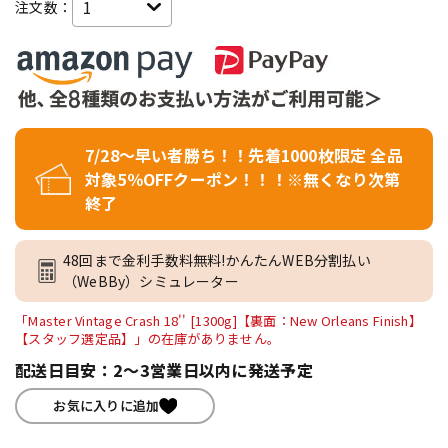
注文数：
7/28～早い者勝ち！！先着1000枚限定 全品
対象5％OFFクーポン！！！※無くなり次第
終了
48回まで金利手数料無料!かんたんWEB分割払い
（WeBBy）シミュレーター
「Master Vintage Crash 18'' [1300g]【裏面：New Orleans Finish】
【スタッフ選定品】」の在庫がありません。
配送日目安：2～3営業日以内に発送予定
お気に入りに追加