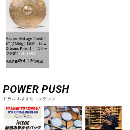
Master Vintage Crash 1
8'' [1300g]【裏面：New
Orleans Finish】【スタッ
フ選定品】
SOLD OUT
¥54,120
販売価格
(税込)
POWER PUSH
ドラム おすすめコンテンツ