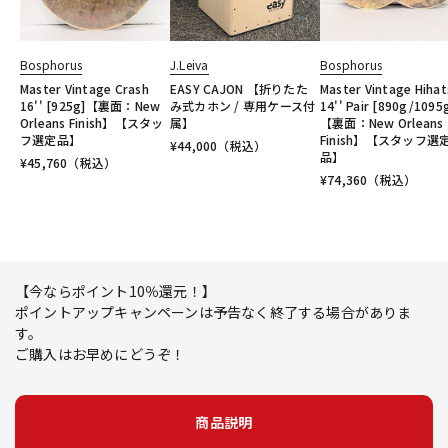
Bosphorus
J.Leiva
Bosphorus
Master Vintage Crash
EASY CAJON 【折りたた
Master Vintage Hihat
16'' [925g]【裏面：New
み式カホン / 専用ケース付
14'' Pair [890g/1095
Orleans Finish】【スタッ
属】
【裏面：New Orleans
フ選定品】
Finish】【スタッフ選
¥
44,000
（税込）
品】
¥
45,760
（税込）
¥
74,360
（税込）
【今ならポイント10％還元！】
ポイントアップキャンペーンは予告なく終了する場合がありま
す。
ご購入はお早めにどうぞ！
商品説明