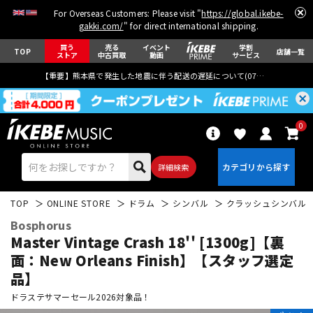
For Overseas Customers: Please visit "
https://global.ikebe-
gakki.com/
" for direct international shipping.
買う
売る
イベント
学割
TOP
店舗一覧
ストア
中古買取
動画
サービス
【重要】熊本県で発生した地震に伴う配送の遅延について(
07月29日
更新)
0
詳細検索
TOP
ONLINE STORE
ドラム
シンバル
クラッシュシンバル
Bosphorus
Master Vintage Crash 18'' [1300g]【裏
面：New Orleans Finish】【スタッフ選定
品】
エレキギター
アコギ/エレアコ
ドラステサマーセール2026対象品！