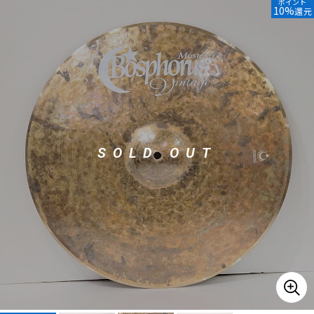
ポイント
10%
還元
ベース
ウクレレ
ドラム
パーカッション
キーボード
電子ピアノ
SOLD OUT
管楽器
その他楽器
アンプ
エフェクター
DJ機器
DTM