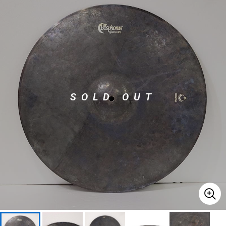
ベース
ウクレレ
ドラム
パーカッション
キーボード
電子ピアノ
SOLD OUT
管楽器
その他楽器
アンプ
エフェクター
DJ機器
DTM