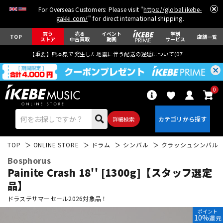
For Overseas Customers: Please visit "
https://global.ikebe-
gakki.com/
" for direct international shipping.
買う
売る
イベント
学割
TOP
店舗一覧
ストア
中古買取
動画
サービス
【重要】熊本県で発生した地震に伴う配送の遅延について(
07月29日
更新)
0
詳細検索
TOP
ONLINE STORE
ドラム
シンバル
クラッシュシンバル
Bosphorus
Painite Crash 18'' [1300g]【スタッフ選定
品】
ドラステサマーセール2026対象品！
エレキギター
アコギ/エレアコ
ポイント
10%
還元