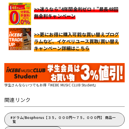
>>迷うなら“4年間金利ゼロ！”最長48回
無金利キャンペーン
>>更にお得に購入可能な買い替えプログ
ラムなど、イケベリユース買取/買い替え
キャンペーン詳細はこちら
学生さんならいつでもお得『IKEBE MUSIC CLUB Student』
関連リンク
ドラム/Bosphorus【３５，０００円～７５，０００円】 商品一
覧