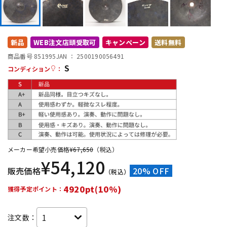
DTM オンライン納品
レコーディング機器
新品
WEB注文店頭受取可
キャンペーン
送料無料
配信/ライブ機器
楽器アクセサリ
商品番号 851995
JAN ：
2500190056491
S
コンディション
：
中古
ヴィンテージ
メーカー希望小売価格
¥
67,650
（税込）
¥
54,120
販売価格
20% OFF
（税込）
4920pt(10%)
獲得予定ポイント：
注文数：