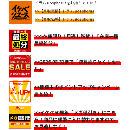
ドラム Bosphorusをお持ちですか？
>>【買取実績】ドラム Bosphorus
>>【買取価格】ドラム Bosphorus
>>>在庫限り！見逃し厳禁！「在庫一掃
最終処分」
>>2026.08.31まで「決算売り尽くしセー
ル」
>>開催中のポイントアップキャンペーン
まとめ！
>>イケベ50周年「メガ値引き」はこち
ら！商品は頻繁に入れ替わりますので、
お見逃しなく！