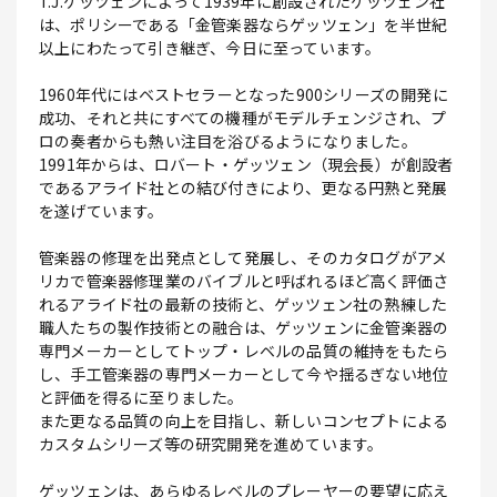
T.J.ゲッツェンによって1939年に創設されたゲッツェン社
は、ポリシーである「金管楽器ならゲッツェン」を半世紀
以上にわたって引き継ぎ、今日に至っています。
1960年代にはベストセラーとなった900シリーズの開発に
成功、それと共にすべての機種がモデルチェンジされ、プ
ロの奏者からも熱い注目を浴びるようになりました。
1991年からは、ロバート・ゲッツェン（現会長）が創設者
であるアライド社との結び付きにより、更なる円熟と発展
を遂げています。
管楽器の修理を出発点として発展し、そのカタログがアメ
リカで管楽器修理業のバイブルと呼ばれるほど高く評価さ
れるアライド社の最新の技術と、ゲッツェン社の熟練した
職人たちの製作技術との融合は、ゲッツェンに金管楽器の
専門メーカーとしてトップ・レベルの品質の維持をもたら
し、手工管楽器の専門メーカーとして今や揺るぎない地位
と評価を得るに至りました。
また更なる品質の向上を目指し、新しいコンセプトによる
カスタムシリーズ等の研究開発を進めています。
ゲッツェンは、あらゆるレベルのプレーヤーの要望に応え