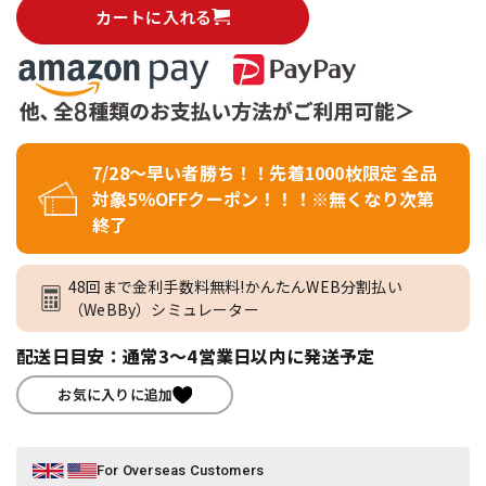
カートに入れる
7/28～早い者勝ち！！先着1000枚限定 全品
対象5％OFFクーポン！！！※無くなり次第
終了
48回まで金利手数料無料!かんたんWEB分割払い
（WeBBy）シミュレーター
配送日目安：通常3～4営業日以内に発送予定
お気に入りに追加
For Overseas Customers