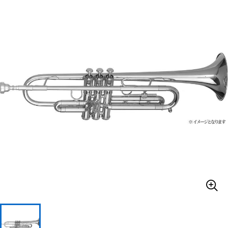
ベース
ウクレレ
ドラム
パーカッション
キーボード
電子ピアノ
管楽器
その他楽器
アンプ
エフェクター
DJ機器
DTM