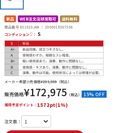
DTM オンライン納品
レコーディング機器
新品
WEB注文店頭受取可
送料無料
配信/ライブ機器
楽器アクセサリ
商品番号 851910
JAN ：
2000018507506
S
コンディション
：
中古
ヴィンテージ
メーカー希望小売価格
¥
203,500
（税込）
¥
172,975
販売価格
15% OFF
（税込）
1572pt(1%)
獲得予定ポイント：
注文数：