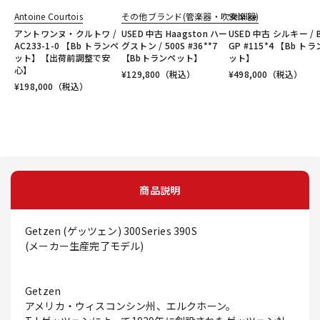
Antoine Courtois
その他ブランド(管楽器・吹奏楽器)
Schilke
アントワンヌ・クルトワ /
USED 中古 Haagston ハー
USED 中古 シルキー / 
AC233-1-0 【Bb トランペ
グストン / 500S #36**7
GP #115*4 【Bb ト
ット】【出荷前調整で安
【Bbトランペット】
ット】
心】
¥
129,800
（税込）
¥
498,000
（税込）
¥
198,000
（税込）
商品説明
Getzen (ゲッツェン) 300Series 390S
(メーカー生産完了モデル)
Getzen
アメリカ・ウィスコンシン州、エルクホーン。