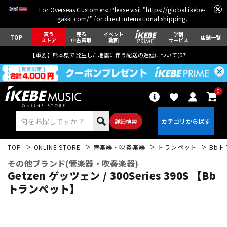
For Overseas Customers: Please visit "
https://global.ikebe-
gakki.com/
" for direct international shipping.
買う
売る
イベント
学割
TOP
店舗一覧
ストア
中古買取
動画
サービス
【重要】熊本県で発生した地震に伴う配送の遅延について(
07月29日
更新)
0
詳細検索
TOP
ONLINE STORE
管楽器・吹奏楽器
トランペット
Bb
その他ブランド(管楽器・吹奏楽器)
Getzen ゲッツェン / 300Series 390S 【Bb
トランペット】
エレキギター
アコギ/エレアコ