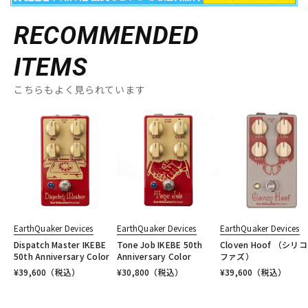
RECOMMENDED
ITEMS
こちらもよく見られています
EarthQuaker Devices
EarthQuaker Devices
EarthQuaker Devices
Dispatch Master IKEBE
Tone Job IKEBE 50th
Cloven Hoof （シリ
50th Anniversary Color
Anniversary Color
ファズ）
¥
39,600
（税込）
¥
30,800
（税込）
¥
39,600
（税込）