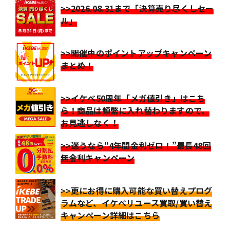
>>2026.08.31まで「決算売り尽くしセー
ル」
>>開催中のポイントアップキャンペーン
まとめ！
>>イケベ50周年「メガ値引き」はこち
ら！商品は頻繁に入れ替わりますので、
お見逃しなく！
>>迷うなら“4年間金利ゼロ！”最長48回
無金利キャンペーン
>>更にお得に購入可能な買い替えプログ
ラムなど、イケベリユース買取/買い替え
キャンペーン詳細はこちら