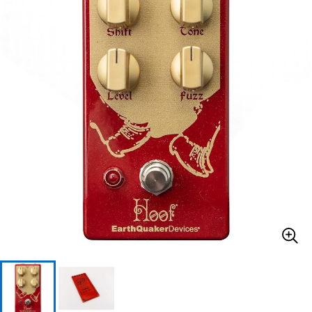
ベース
ウクレレ
ドラム
パーカッション
キーボード
電子ピアノ
管楽器
その他楽器
アンプ
エフェクター
DJ機器
DTM