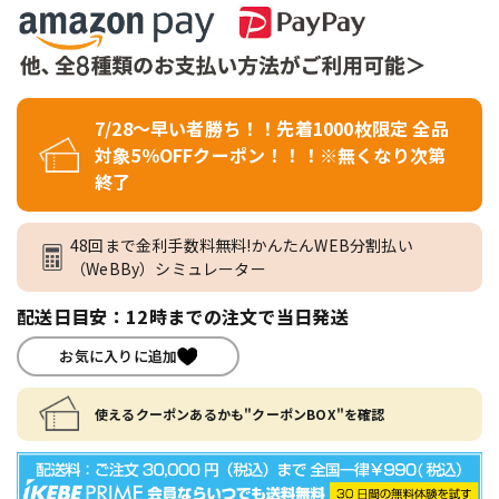
7/28～早い者勝ち！！先着1000枚限定 全品
対象5％OFFクーポン！！！※無くなり次第
終了
48回まで金利手数料無料!かんたんWEB分割払い
（WeBBy）シミュレーター
配送日目安：12時までの注文で当日発送
お気に入りに追加
使えるクーポンあるかも"クーポンBOX"を確認