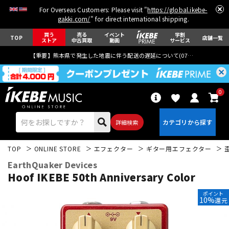
For Overseas Customers: Please visit "
https://global.ikebe-
gakki.com/
" for direct international shipping.
買う
売る
イベント
学割
TOP
店舗一覧
ストア
中古買取
動画
サービス
【重要】熊本県で発生した地震に伴う配送の遅延について(
07月29日
更新)
0
詳細検索
TOP
ONLINE STORE
エフェクター
ギター用エフェクター
EarthQuaker Devices
Hoof IKEBE 50th Anniversary Color
ポイント
10%
還元
エレキギター
アコギ/エレアコ