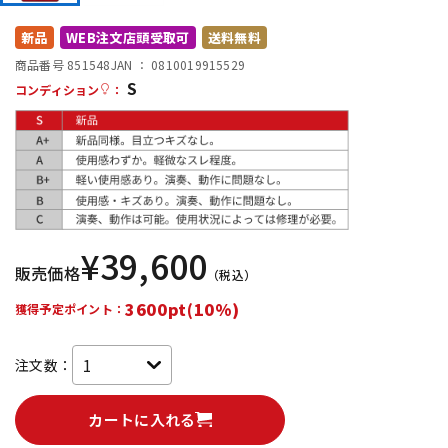
DTM オンライン納品
レコーディング機器
新品
WEB注文店頭受取可
送料無料
商品番号 851548
JAN ：
0810019915529
S
配信/ライブ機器
楽器アクセサリ
コンディション
：
中古
ヴィンテージ
¥
39,600
販売価格
（税込）
3600pt(10%)
獲得予定ポイント：
注文数：
カートに入れる