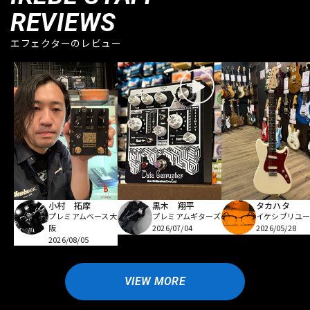
REVIEWS
エフェクターのレビュー
小村 拓摩
黒木 翔平
タカハタ
プレミアムベース大
プレミアムギターズ
イケシブリユー
阪
2026/07/04
2026/05/28
2026/08/05
VIEW MORE