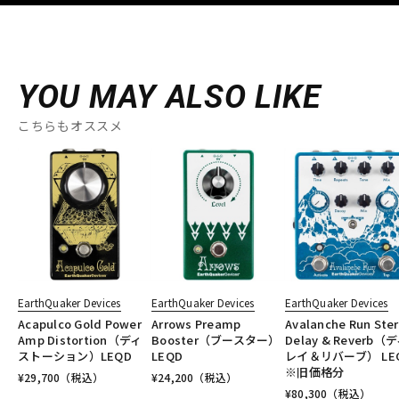
YOU MAY ALSO LIKE
こちらもオススメ
EarthQuaker Devices
EarthQuaker Devices
EarthQuaker Devices
Acapulco Gold Power
Arrows Preamp
Avalanche Run Ste
Amp Distortion（ディ
Booster（ブースター）
Delay & Reverb（
ストーション）LEQD
LEQD
レイ＆リバーブ） LE
※旧価格分
¥
29,700
（税込）
¥
24,200
（税込）
¥
80,300
（税込）