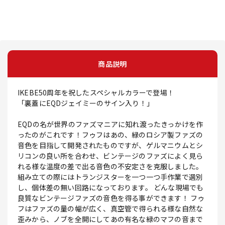
商品説明
IKEBE50周年を祝したスペシャルカラーで登場！
「裏蓋にEQDジェイミーのサイン入り！」
EQDの名が世界のファズマニアに知れ渡ったきっかけを作
ったのがこれです！フゥフはあの、緑のロシア製ファズの
音色を目指して開発されたものですが、ゲルマニウムとシ
リコンの良い所を合わせ、ビンテージのファズによく見ら
れる様な温度の差で出る音色の不安定さを克服しました。
組み立ての際にはトランジスターを一つ一つ手作業で選別
し、個体差の無い回路になっております。 どんな現場でも
良質なビンテージファズの音色を得る事ができます！ フゥ
フはファズの量の幅が広く、真空管で得られる様な自然な
歪みから、ノブを全開にしてあの有名な緑のマフの音まで