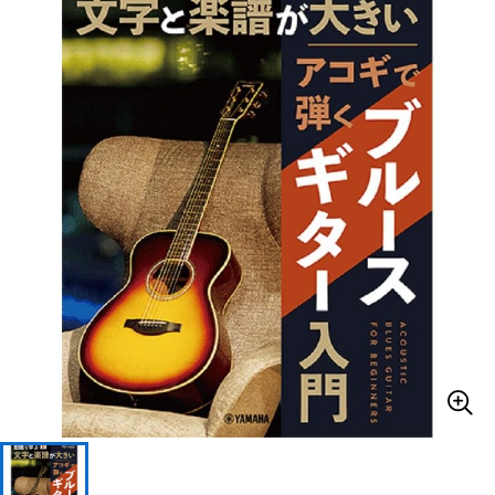
ベース
ウクレレ
ドラム
パーカッション
キーボード
電子ピアノ
管楽器
その他楽器
アンプ
エフェクター
DJ機器
DTM