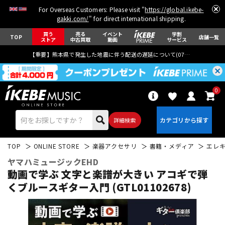
For Overseas Customers: Please visit "
https://global.ikebe-
gakki.com/
" for direct international shipping.
買う
売る
イベント
学割
TOP
店舗一覧
ストア
中古買取
動画
サービス
【重要】熊本県で発生した地震に伴う配送の遅延について(
07月29日
更新)
0
詳細検索
TOP
ONLINE STORE
楽器アクセサリ
書籍・メディア
エレ
ヤマハミュージックEHD
動画で学ぶ 文字と楽譜が大きい アコギで弾
くブルースギター入門 (GTL01102678)
エレキギター
アコギ/エレアコ