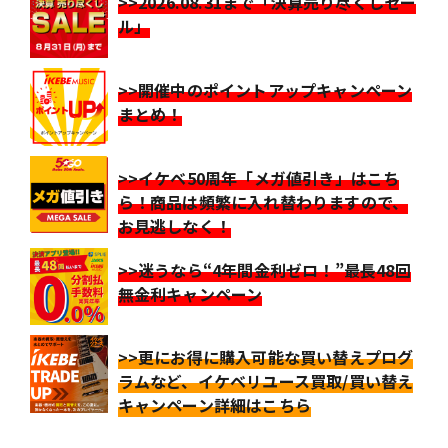
>>2026.08.31まで「決算売り尽くしセー
ル」
>>開催中のポイントアップキャンペーン
まとめ！
>>イケベ50周年「メガ値引き」はこち
ら！商品は頻繁に入れ替わりますので、
お見逃しなく！
>>迷うなら“4年間金利ゼロ！”最長48回
無金利キャンペーン
>>更にお得に購入可能な買い替えプログ
ラムなど、イケベリユース買取/買い替え
キャンペーン詳細はこちら