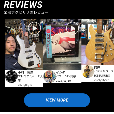
REVIEWS
楽器アクセサリのレビュー
向井
イケベリユース
小村 拓摩
イシダ
IKEBUKURO
プレミアムベース大
パワーDJ's渋谷
2026/06/07
阪
2026/07/19
2026/08/02
VIEW MORE