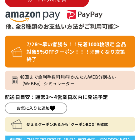
7/28～早い者勝ち！！先着1000枚限定 全品
対象5％OFFクーポン！！！※無くなり次第
終了
48回まで金利手数料無料!かんたんWEB分割払い
（WeBBy）シミュレーター
配送日目安：通常3～4営業日以内に発送予定
お気に入りに追加
使えるクーポンあるかも"クーポンBOX"を確認