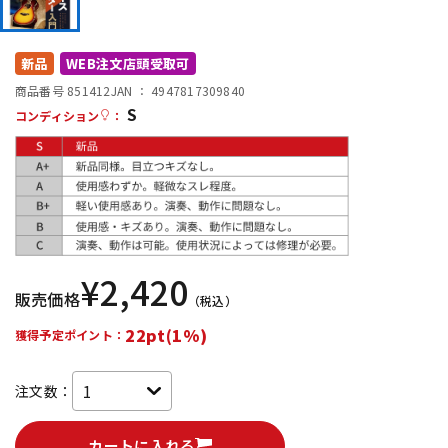
DTM オンライン納品
レコーディング機器
新品
WEB注文店頭受取可
配信/ライブ機器
楽器アクセサリ
商品番号 851412
JAN ：
4947817309840
S
コンディション
：
中古
ヴィンテージ
¥
2,420
販売価格
（税込）
22pt(1%)
獲得予定ポイント：
注文数：
カートに入れる