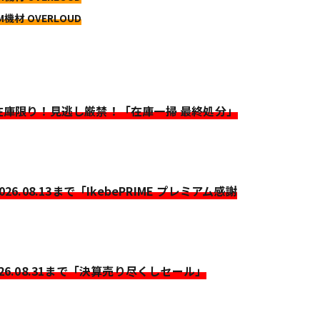
M機材 OVERLOUD
>在庫限り！見逃し厳禁！「在庫一掃 最終処分」
2026.08.13まで「IkebePRIME プレミアム感謝
026.08.31まで「決算売り尽くしセール」