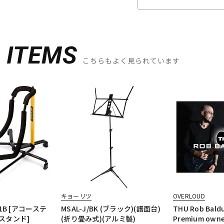
D
ITEMS
こちらもよく見られています
キョーリツ
OVERLOUD
301B [アコーステ
MSAL-J/BK (ブラック)(譜面台)
THU Rob Baldu
スタンド]
(折り畳み式)(アルミ製)
Premium ow