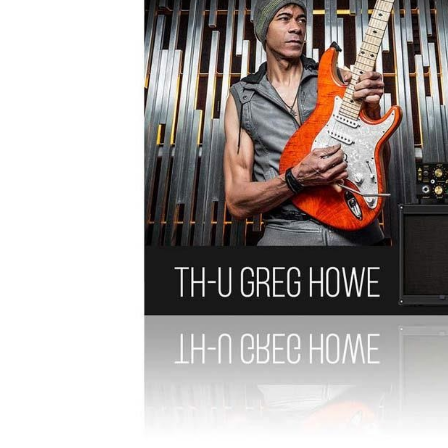
DJ機器
DTM
中古
ヴィンテー