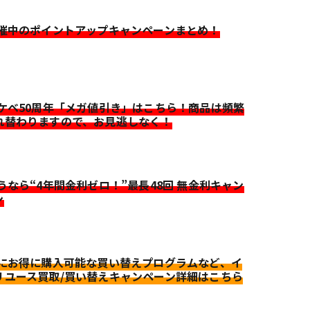
開催中のポイントアップキャンペーンまとめ！
イケベ50周年「メガ値引き」はこちら！商品は頻繁
れ替わりますので、お見逃しなく！
迷うなら“4年間金利ゼロ！”最長48回 無金利キャン
ン
更にお得に購入可能な買い替えプログラムなど、イ
リユース買取/買い替えキャンペーン詳細はこちら