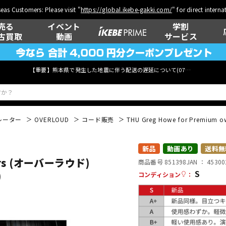
eas Customers: Please visit "
https://global.ikebe-gakki.com/
" for direct intern
売る
イベント
学割
古買取
動画
サービス
【重要】熊本県で発生した地震に伴う配送の遅延について(
07月29日
更新)
レーター
OVERLOUD
コード販売
THU Greg Howe for Pre
ベース
ウクレレ
新品
動画あり
送料無
ners (オーバーラウド)
商品番号 851398
JAN ：
45300
S
)
コンディション
：
管楽器
その他楽器