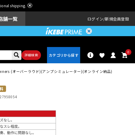
ational shipping.
店舗一覧
ログイン
新規会員登録
0
詳細検索
mium owners (オーバーラウド)(アンプシミュレーター)(オンライン納品)
パーカッショ
ドラム
ン
料
27958054
アンプ
エフェクター