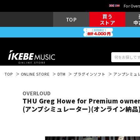
For Overs
買う
TOP
ストア
中
TOP
ONLINE STORE
DTM
プラグインソフト
アンプシミュ
アコギ/エレ
エレキギター
アコ
OVERLOUD
THU Greg Howe for Premium ow
(アンプシミュレーター)(オンライン納品
キーボード
電子ピアノ