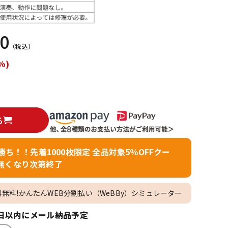
配信/ライブ
楽器アクセサ
機器
リ
70
（税込）
%)
る
者勝ち！！先着1000枚限定 全品対象5％OFFクー
無くなり次第終了
料無料!かんたんWEB分割払い（WeBBy）シミュレーター
日以内にメール納品予定