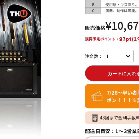
DTM オンラ
レコーディン
イン納品
グ機器
¥
10,6
販売価格
ジ
97pt(1
獲得予定ポイント：
注文数：
カートに入れ
7/28～早い
ポン！！！※
48回まで金利手数
配送日目安：1～3営業