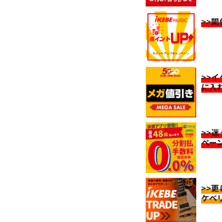
>>
>>
に入
>>
ペー
>>
ケベ