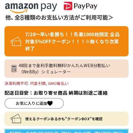
7/28～早い者勝ち！！先着1000枚限定 全品
対象5％OFFクーポン！！！※無くなり次第
終了
48回まで金利手数料無料!かんたんWEB分割払い
（WeBBy）シミュレーター
決済利用不可: 代金引換, GMO後払い
配送日目安：お取り寄せ商品 納期は別途ご連絡
お気に入りに追加
使えるクーポンあるかも"クーポンBOX"を確認