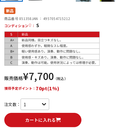
DTM オンライン納品
レコーディング機器
新品
商品番号 851358
JAN ：
4957054715212
S
配信/ライブ機器
楽器アクセサリ
コンディション
：
中古
ヴィンテージ
¥
7,700
販売価格
（税込）
70pt(1%)
獲得予定ポイント：
注文数：
カートに入れる