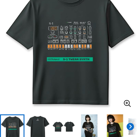
ベース
ウクレレ
ドラム
パーカッション
キーボード
電子ピアノ
管楽器
その他楽器
アンプ
エフェクター
DJ機器
DTM