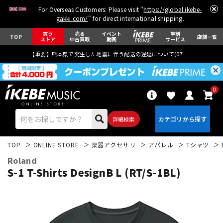
For Overseas Customers: Please visit "
https://global.ikebe-
gakki.com/
" for direct international shipping.
買う
売る
イベント
学割
TOP
店舗一覧
ストア
中古買取
動画
サービス
【重要】熊本県で発生した地震に伴う配送の遅延について(
07月29日
更新)
0
詳細検索
TOP
ONLINE STORE
楽器アクセサリ
アパレル
Tシャツ
Roland
S-1 T-Shirts DesignB L (RT/S-1BL)
エレキギター
アコギ/エレアコ