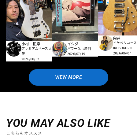
向井
イケベリユース
小村 拓摩
イシダ
IKEBUKURO
プレミアムベース大
パワーDJ's渋谷
2026/06/07
阪
2026/07/19
2026/08/02
VIEW MORE
YOU MAY ALSO LIKE
こちらもオススメ