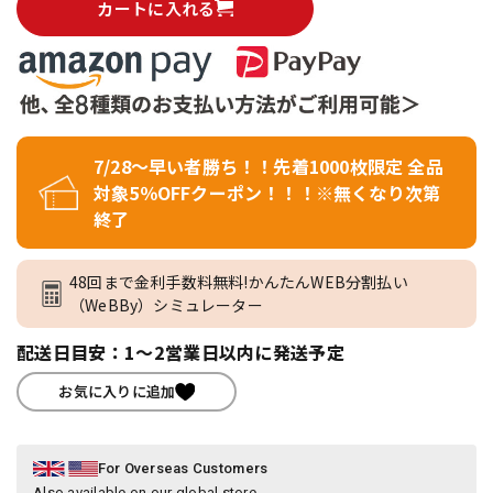
カートに入れる
7/28～早い者勝ち！！先着1000枚限定 全品
対象5％OFFクーポン！！！※無くなり次第
終了
48回まで金利手数料無料!かんたんWEB分割払い
（WeBBy）シミュレーター
配送日目安：1～2営業日以内に発送予定
お気に入りに追加
For Overseas Customers
Also available on our global store.