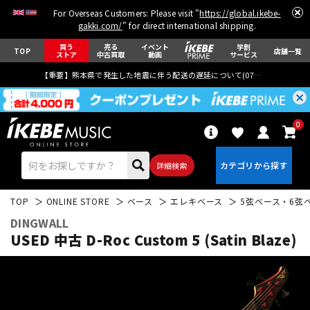
For Overseas Customers: Please visit "
https://global.ikebe-
gakki.com/
" for direct international shipping.
買う
売る
イベント
学割
TOP
店舗一覧
ストア
中古買取
動画
サービス
【重要】熊本県で発生した地震に伴う配送の遅延について(
07月29日
更新)
0
詳細検索
TOP
ONLINE STORE
ベース
エレキベース
5弦ベース・6弦
DINGWALL
USED 中古 D-Roc Custom 5 (Satin Blaze)
エレキギター
アコギ/エレアコ