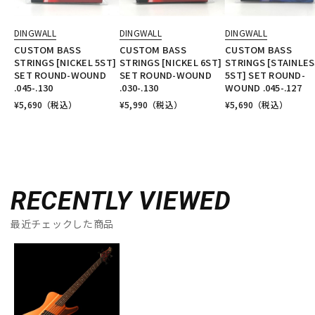
DINGWALL
DINGWALL
DINGWALL
CUSTOM BASS
CUSTOM BASS
CUSTOM BASS
STRINGS [NICKEL 5ST]
STRINGS [NICKEL 6ST]
STRINGS [STAINLE
SET ROUND-WOUND
SET ROUND-WOUND
5ST] SET ROUND-
.045-.130
.030-.130
WOUND .045-.127
¥
5,690
（税込）
¥
5,990
（税込）
¥
5,690
（税込）
RECENTLY VIEWED
最近チェックした商品