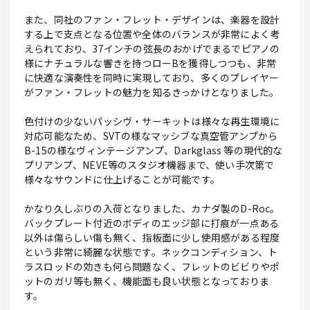
また、同社のファン・フレット・デザインは、楽器を設計
する上で支点となる位置や全体のバランスが非常によく考
えられており、37インチの弦長のおかげでまるでピアノの
様にナチュラルな響きを持つローBを獲得しつつも、非常
に快適な演奏性を同時に実現しており、多くのプレイヤー
がファン・フレットの魅力を知るきっかけとなりました。
色付けの少ないパッシヴ・サーキットは様々な再生環境に
対応可能なため、SVTの様なマッシブな真空管アンプから
B-15の様なヴィンテージアンプ、Darkglass 等の現代的な
プリアンプ、NEVE等のスタジオ機器まで、使い手次第で
様々なサウンドに仕上げることが可能です。
かなり久しぶりの入荷となりました、カナダ製のD-Roc。
バックプレート付近のボディのエッジ部に打痕が一点ある
以外は傷らしい傷も無く、指板面に少し使用感がある程度
という非常に綺麗な状態です。ネックコンディション、ト
ラスロッドの効きも何ら問題なく、フレットのビビりやポ
ットのガリ等も無く、機能面も良い状態となっておりま
す。