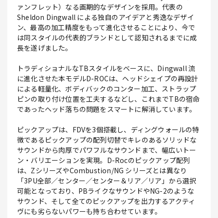
ァンフレット）なる画期的なデザインを採用。代表の
Sheldon Dingwall による独自のアイデアと秀逸なデザイ
ン、最高の加工精度をもって進化させることにより、今で
は同スタイルの代表的ブランドとして認知されるまでに成
長を遂げました。
トラディショナルなTBスタイルをベースに、Dingwall 流
に進化させた本モデルD-ROCは、ヘッドシェイプの再設計
による軽量化、ボディバックのコンター加工、ストラップ
ピンの取り付け位置を工夫するなどし、これまでTBの宿命
であったヘッド落ちの問題をスマートに解消しています。
ピックアップは、FDVを3個搭載し、ディングウォールの特
徴であるピックアップの配列切替でキレのあるソリッドな
サウンドから肉厚でパワフルなサウンドまで、幅広いトー
ン・バリエーションを実現。D-Rocのピックアップ配列
は、ZシリーズやCombustion/NG シリーズとは異なり
「3PU全部／センター／センター＆リア／リア」から選択
可能となっており、PBライクなサウンドやNG-2のような
サウンド、そして全てのピックアップを出力するアクティ
ヴにも劣らないパワーも持ち合わせています。