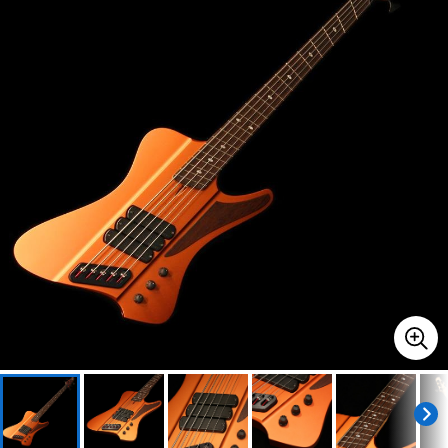
ベース
ウクレレ
ドラム
パーカッション
キーボード
電子ピアノ
管楽器
その他楽器
アンプ
エフェクター
DJ機器
DTM