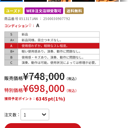
DTM オンライン納品
レコーディング機器
ユーズド
WEB注文店頭受取可
送料無料
商品番号 851317
JAN ：
2500030907792
A
配信/ライブ機器
楽器アクセサリ
コンディション
：
中古
ヴィンテージ
¥
748,000
販売価格
（税込）
¥
698,000
特別価格
（税込）
6345pt(1%)
獲得予定ポイント：
注文数：