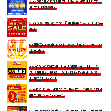
>>>2026.08.13まで「IkebePRIME プレ
ミアム感謝祭」
>>2026.08.31まで「決算売り尽くしセー
ル」
>>開催中のポイントアップキャンペーン
まとめ！
>>イケベ50周年「メガ値引き」はこち
ら！商品は頻繁に入れ替わりますので、
お見逃しなく！
>>迷うなら“4年間金利ゼロ！”最長48回
無金利キャンペーン