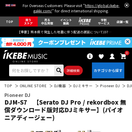
For Overseas Customers: Please visit "
https://global.ikebe-
gakki.com/
" for direct international shipping.
買う
売る
イベント
学割
TOP
店舗一覧
ストア
中古買取
動画
サービス
【重要】熊本県で発生した地震に伴う配送の遅延について(
07月29日
更新)
0
詳細検索
TOP
ONLINE STORE
DJ機器
DJミキサー
Pioneer DJ
D
Pioneer DJ
DJM-S7 【Serato DJ Pro / rekordbox 無
償ダウンロード版対応DJミキサー】(パイオ
ニアディージェー)
エレキギター
アコギ/エレアコ