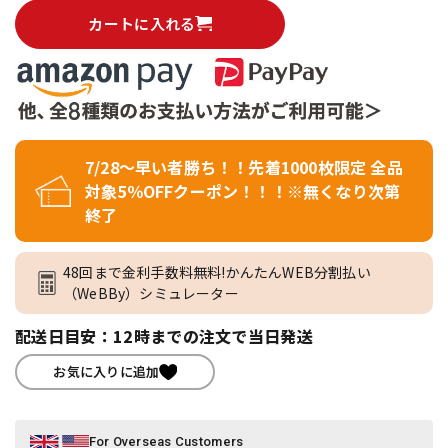
カートに入れる
7/28～早い者勝ち！！先着1000枚限定 全品
対象5％OFFクーポン！！！※無くなり次第
終了
48回まで金利手数料無料!かんたんWEB分割払い
（WeBBy）シミュレーター
配送日目安：12時までの注文で当日発送
お気に入りに追加
For Overseas Customers