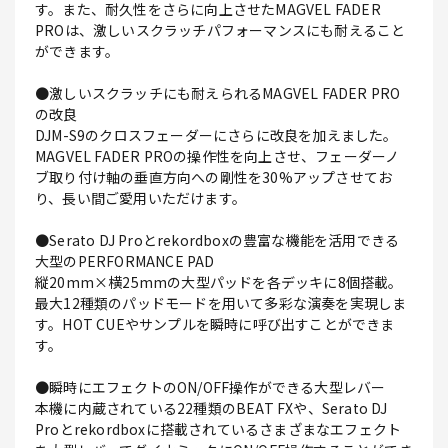
す。また、耐久性をさらに向上させたMAGVEL FADER
PROは、激しいスクラッチパフォーマンスにも耐えること
ができます。
●激しいスクラッチにも耐えられるMAGVEL FADER PRO
の改良
DJM-S9のクロスフェーダーにさらに改良を加えました。
MAGVEL FADER PROの操作性を向上させ、フェーダーノ
ブ取り付け軸の垂直方向への剛性を30%アップさせてお
り、長い間ご愛用いただけます。
●Serato DJ Proとrekordboxの豊富な機能を活用できる
大型のPERFORMANCE PAD
縦20mm×横25mmの大型パッドを各デッキに8個搭載。
最大12種類のパッドモードを用いて多彩な演奏を実現しま
す。HOT CUEやサンプルを瞬時に呼び出すことができま
す。
●瞬時にエフェクトのON/OFF操作ができる大型レバー
本機に内蔵されている22種類のBEAT FXや、Serato DJ
Proとrekordboxに搭載されているさまざまなエフェクト