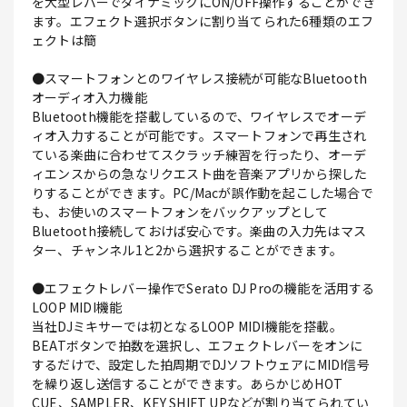
を大型レバーでダイナミックにON/OFF操作することができ
ます。エフェクト選択ボタンに割り当てられた6種類のエフ
ェクトは簡
●スマートフォンとのワイヤレス接続が可能なBluetooth
オーディオ入力機能
Bluetooth機能を搭載しているので、ワイヤレスでオーデ
ィオ入力することが可能です。スマートフォンで再生され
ている楽曲に合わせてスクラッチ練習を行ったり、オーデ
ィエンスからの急なリクエスト曲を音楽アプリから探した
りすることができます。PC/Macが誤作動を起こした場合で
も、お使いのスマートフォンをバックアップとして
Bluetooth接続しておけば安心です。楽曲の入力先はマス
ター、チャンネル1と2から選択することができます。
●エフェクトレバー操作でSerato DJ Proの機能を活用する
LOOP MIDI機能
当社DJミキサーでは初となるLOOP MIDI機能を搭載。
BEATボタンで拍数を選択し、エフェクトレバーをオンに
するだけで、設定した拍周期でDJソフトウェアにMIDI信号
を繰り返し送信することができます。あらかじめHOT
CUE、SAMPLER、KEY SHIFT UPなどが割り当てられてい