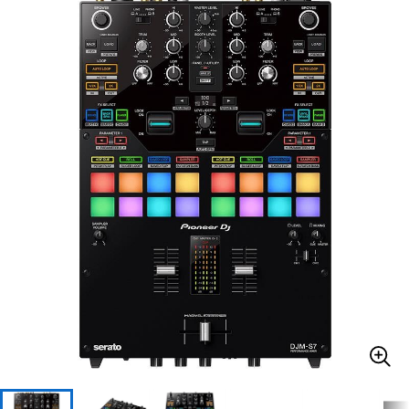
ベース
ウクレレ
ドラム
パーカッション
キーボード
電子ピアノ
管楽器
その他楽器
アンプ
エフェクター
DJ機器
DTM