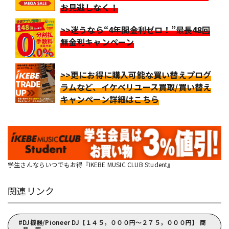
お見逃しなく！
>>迷うなら“4年間金利ゼロ！”最長48回
無金利キャンペーン
>>更にお得に購入可能な買い替えプログ
ラムなど、イケベリユース買取/買い替え
キャンペーン詳細はこちら
学生さんならいつでもお得『IKEBE MUSIC CLUB Student』
関連リンク
DJ機器/Pioneer DJ【１４５，０００円～２７５，０００円】 商