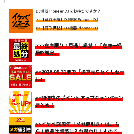
DJ機器 Pioneer DJをお持ちですか？
>>【買取実績】DJ機器 Pioneer DJ
>>【買取価格】DJ機器 Pioneer DJ
>>>在庫限り！見逃し厳禁！「在庫一掃
最終処分」
>>2026.08.31まで「決算売り尽くしセー
ル」
>>開催中のポイントアップキャンペーン
まとめ！
>>イケベ50周年「メガ値引き」はこち
ら！商品は頻繁に入れ替わりますので、