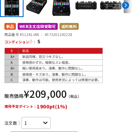
DTM オンライン納品
レコーディング機器
配信/ライブ機器
楽器アクセサリ
新品
WEB注文店頭受取可
送料無料
商品番号 851241
JAN ：
4573201242228
S
コンディション
：
中古
ヴィンテージ
¥
209,000
販売価格
（税込）
1900pt(1%)
獲得予定ポイント：
注文数：