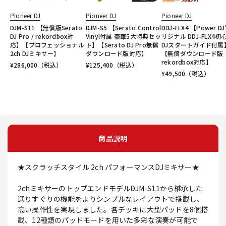
Pioneer DJ
Pioneer DJ
Pioneer DJ
DJM-S11 【無償版Serato
DJM-S5 【Serato Control
DDJ-FLX4 【Power DJ
DJ Pro / rekordbox対
Vinyl付属 豪華5大特典セッ
リジナル DDJ-FLX4初
応】【プロフェッショナル
ト】【Serato DJ Pro無償
DJスタートガイド付属
2ch DJミキサー】
ダウンロード版対応】
【無償ダウンロード版
rekordbox対応】
¥
286,000
（税込）
¥
125,400
（税込）
¥
49,500
（税込）
商品説明
★スクラッチスタイル 2ch パフォーマンスDJミキサー★
2chミキサーのトップエンドモデルDJM-S11から継承した
選りすぐりの機能をよりシンプルなレイアウトで搭載し、
高い操作性を実現しました。各デッキに大型パッドを8個搭
載、12種類のパッドモードを用いた多彩な演奏が可能で