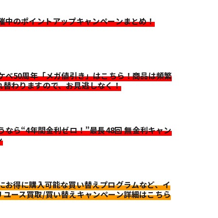
開催中のポイントアップキャンペーンまとめ！
イケベ50周年「メガ値引き」はこちら！商品は頻繁
れ替わりますので、お見逃しなく！
迷うなら“4年間金利ゼロ！”最長48回 無金利キャン
ン
更にお得に購入可能な買い替えプログラムなど、イ
リユース買取/買い替えキャンペーン詳細はこちら