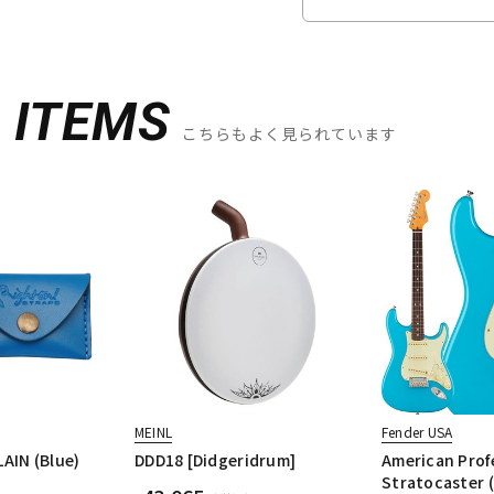
D
ITEMS
こちらもよく見られています
S
MEINL
Fender USA
AIN (Blue)
DDD18 [Didgeridrum]
American Profe
Stratocaster 