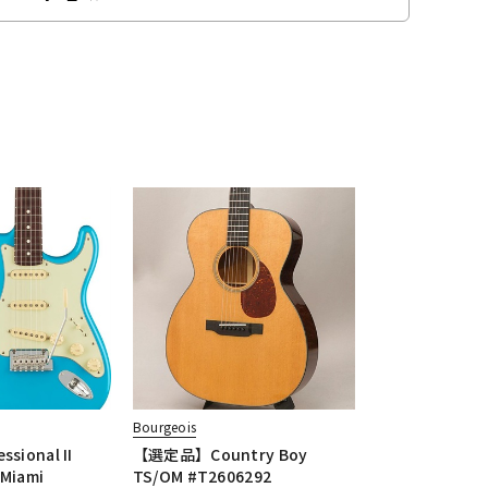
Bourgeois
ssional II
【選定品】Country Boy
(Miami
TS/OM #T2606292