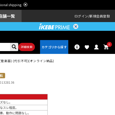
ational shipping.
店舗一覧
ログイン
新規会員登録
0
詳細検索
ト)(管楽器) (代引不可)(オンライン納品)
パーカッショ
ドラム
ン
料
01328136
アンプ
エフェクター