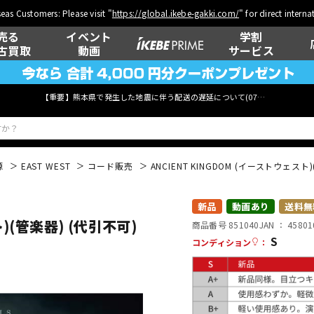
eas Customers: Please visit "
https://global.ikebe-gakki.com/
" for direct intern
売る
イベント
学割
古買取
動画
サービス
【重要】熊本県で発生した地震に伴う配送の遅延について(
07月29日
更新)
源
EAST WEST
コード販売
ANCIENT KINGDOM (イーストウェス
ベース
ウクレレ
新品
動画あり
送料無
)(管楽器) (代引不可)
商品番号 851040
JAN ：
45801
S
コンディション
：
管楽器
その他楽器