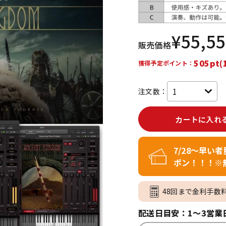
DTM オンラ
レコーディン
イン納品
グ機器
¥
55,5
販売価格
ジ
505pt(
獲得予定ポイント：
注文数：
カートに入れ
7/28～早い
ポン！！！※
48回まで金利手数
配送日目安：1～3営業