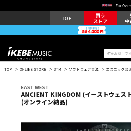
For Overs
買う
TOP
ストア
中
TOP
ONLINE STORE
DTM
ソフトウェア音源
エスニック音
アコギ/エレ
エレキギター
アコ
EAST WEST
ANCIENT KINGDOM (イーストウェスト
(オンライン納品)
キーボード
電子ピアノ