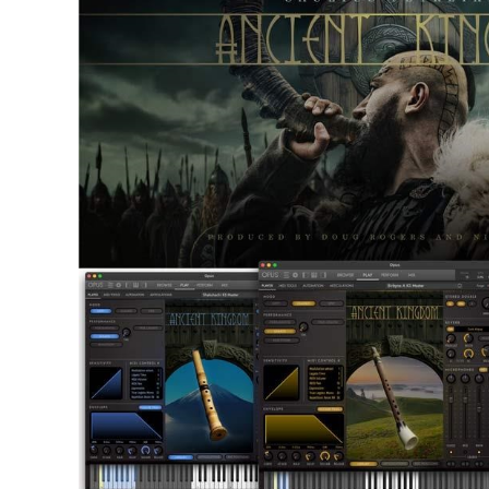
DJ機器
DTM
中古
ヴィンテー