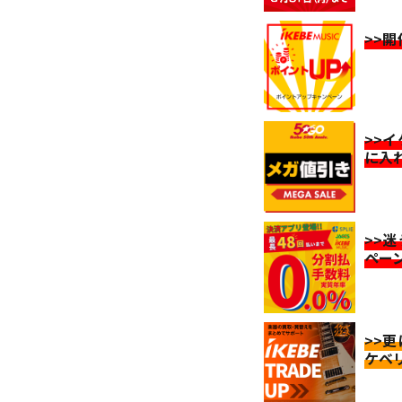
>>
>>
に入
>>
ペー
>>
ケベ