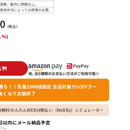
配信/ライブ
楽器アクセサ
機器
リ
50
（税込）
1%)
る
者勝ち！！先着1000枚限定 全品対象5％OFFクー
無くなり次第終了
料無料!かんたんWEB分割払い（WeBBy）シミュレーター
日以内にメール納品予定