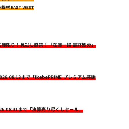
M機材 EAST WEST
>在庫限り！見逃し厳禁！「在庫一掃 最終処分」
2026.08.13まで「IkebePRIME プレミアム感謝
026.08.31まで「決算売り尽くしセール」