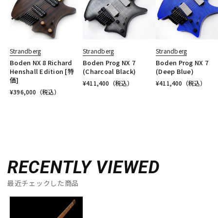
Strandberg
Strandberg
Strandberg
Boden NX 8 Richard
Boden Prog NX 7
Boden Prog NX 7
Henshall Edition [特
(Charcoal Black)
(Deep Blue)
価]
¥
411,400
（税込）
¥
411,400
（税込）
¥
396,000
（税込）
RECENTLY VIEWED
最近チェックした商品