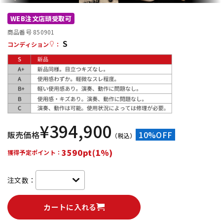
DTM オンライン納品
レコーディング機器
WEB注文店頭受取可
商品番号 850901
S
配信/ライブ機器
楽器アクセサリ
コンディション
：
中古
ヴィンテージ
¥
394,900
販売価格
10%OFF
（税込）
3590pt(1%)
獲得予定ポイント：
注文数：
カートに入れる