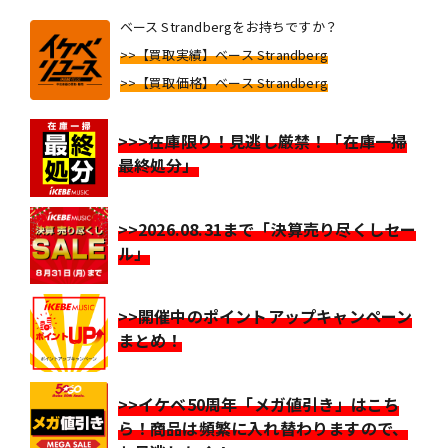
ベース Strandbergをお持ちですか？
>>【買取実績】ベース Strandberg
>>【買取価格】ベース Strandberg
>>>在庫限り！見逃し厳禁！「在庫一掃
最終処分」
>>2026.08.31まで「決算売り尽くしセー
ル」
>>開催中のポイントアップキャンペーン
まとめ！
>>イケベ50周年「メガ値引き」はこち
ら！商品は頻繁に入れ替わりますので、