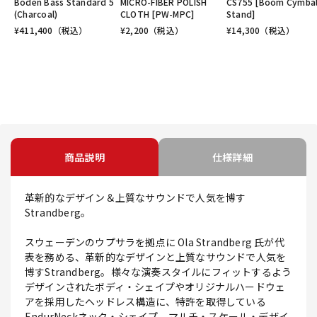
Boden Bass Standard 5
MICRO-FIBER POLISH
CS755 [Boom Cymba
(Charcoal)
CLOTH [PW-MPC]
Stand]
¥
411,400
（税込）
¥
2,200
（税込）
¥
14,300
（税込）
商品説明
仕様詳細
革新的なデザイン＆上質なサウンドで人気を博す
Strandberg。
スウェーデンのウプサラを拠点に Ola Strandberg 氏が代
表を務める、革新的なデザインと上質なサウンドで人気を
博すStrandberg。様々な演奏スタイルにフィットするよう
デザインされたボディ・シェイプやオリジナルハードウェ
アを採用したヘッドレス構造に、特許を取得している
EndurNeckネック・シェイプ、マルチ・スケール・デザイ