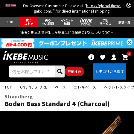
For Overseas Customers: Please visit "
https://global.ikebe-
gakki.com/
" for direct international shipping.
買う
売る
イベント
学割
TOP
店舗一覧
ストア
中古買取
動画
サービス
【重要】熊本県で発生した地震に伴う配送の遅延について(
07月29日
更新)
0
詳細検索
TOP
ONLINE STORE
ベース
エレキベース
ヘッドレスタイ
Strandberg
Boden Bass Standard 4 (Charcoal)
エレキギター
アコギ/エレアコ