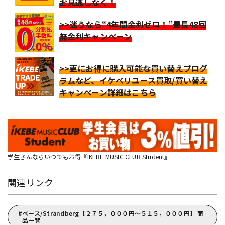
お見逃しなく！
>>迷うなら“4年間金利ゼロ！”最長48回
無金利キャンペーン
>>更にお得に購入可能な買い替えプログ
ラムなど、イケベリユース買取/買い替え
キャンペーン詳細はこちら
学生さんならいつでもお得『IKEBE MUSIC CLUB Student』
関連リンク
ベース/Strandberg【２７５，０００円～５１５，０００円】 商
品一覧