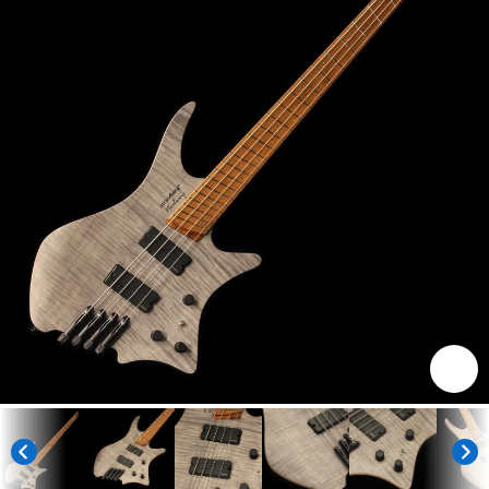
ベース
ウクレレ
ドラム
パーカッション
キーボード
電子ピアノ
管楽器
その他楽器
アンプ
エフェクター
DJ機器
DTM