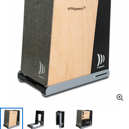
ベース
ウクレレ
ドラム
パーカッション
キーボード
電子ピアノ
管楽器
その他楽器
アンプ
エフェクター
DJ機器
DTM