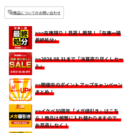
商品についてのお問い合わせ
>>>在庫限り！見逃し厳禁！「在庫一掃
最終処分」
>>2026.08.31まで「決算売り尽くしセー
ル」
>>開催中のポイントアップキャンペーン
まとめ！
>>イケベ50周年「メガ値引き」はこち
ら！商品は頻繁に入れ替わりますので、
お見逃しなく！