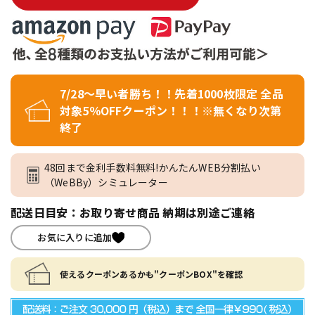
7/28～早い者勝ち！！先着1000枚限定 全品
対象5％OFFクーポン！！！※無くなり次第
終了
48回まで金利手数料無料!かんたんWEB分割払い
（WeBBy）シミュレーター
配送日目安：お取り寄せ商品 納期は別途ご連絡
お気に入りに追加
使えるクーポンあるかも"クーポンBOX"を確認