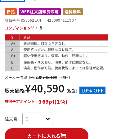
DTM オンライン納品
レコーディング機器
新品
WEB注文店頭受取可
送料無料
商品番号 850562
JAN ：
4260094111907
S
配信/ライブ機器
楽器アクセサリ
コンディション
：
中古
ヴィンテージ
メーカー希望小売価格
¥
45,100
（税込）
¥
40,590
販売価格
10% OFF
（税込）
369pt(1%)
獲得予定ポイント：
注文数：
カートに入れる