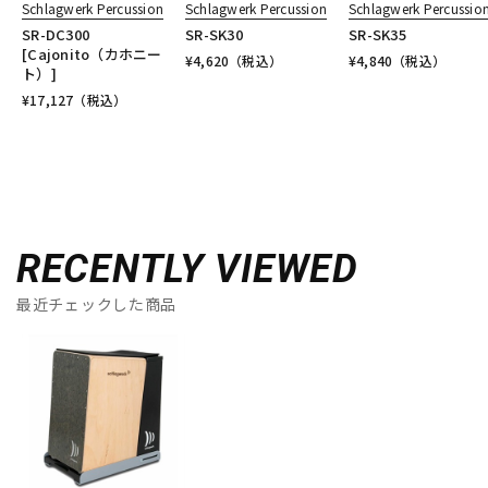
Schlagwerk Percussion
Schlagwerk Percussion
Schlagwerk Percussio
SR-DC300
SR-SK30
SR-SK35
[Cajonito（カホニー
¥
4,620
（税込）
¥
4,840
（税込）
ト）]
¥
17,127
（税込）
RECENTLY VIEWED
最近チェックした商品