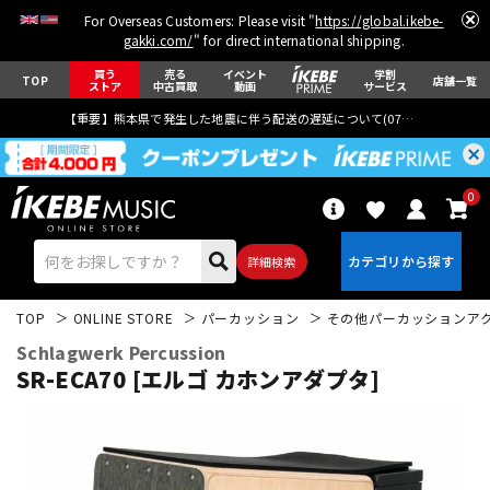
For Overseas Customers: Please visit "
https://global.ikebe-
gakki.com/
" for direct international shipping.
買う
売る
イベント
学割
TOP
店舗一覧
ストア
中古買取
動画
サービス
【重要】熊本県で発生した地震に伴う配送の遅延について(
07月29日
更新)
0
詳細検索
TOP
ONLINE STORE
パーカッション
その他パーカッションア
Schlagwerk Percussion
SR-ECA70 [エルゴ カホンアダプタ]
エレキギター
アコギ/エレアコ