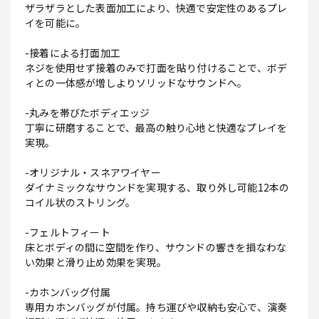
ザラザラとした表面加工により、快適で安定性のあるプレ
イを可能に。
-接着による打面加工
ネジを使用せず接着のみで打面を貼り付けることで、ボデ
ィとの一体感が増しよりソリッドなサウンドへ。
-丸みを帯びたボディエッジ
丁寧に研磨することで、最高の触り心地と快適なプレイを
実現。
-オリジナル・スネアワイヤー
ダイナミックなサウンドを実現する、取り外し可能12本の
コイル状のストリング。
-フェルトフィート
床とボディの間に空間を作り、サウンドの響きを損なわな
い効果と滑り止め効果を実現。
-カホンバッグ付属
専用カホンバッグが付属。持ち運びや収納も安心で、演奏