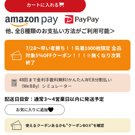
カートに入れる
7/28～早い者勝ち！！先着1000枚限定 全品
対象5％OFFクーポン！！！※無くなり次第
終了
48回まで金利手数料無料!かんたんWEB分割払い
（WeBBy）シミュレーター
配送日目安：通常3～4営業日以内に発送予定
お気に入りに追加
使えるクーポンあるかも"クーポンBOX"を確認