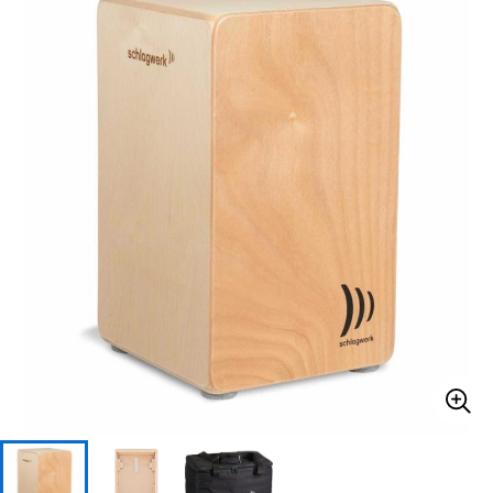
ベース
ウクレレ
ドラム
パーカッション
キーボード
電子ピアノ
管楽器
その他楽器
アンプ
エフェクター
DJ機器
DTM