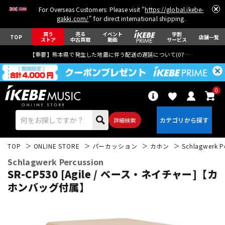
For Overseas Customers: Please visit "
https://global.ikebe-
gakki.com/
" for direct international shipping.
買う
売る
イベント
学割
TOP
店舗一覧
ストア
中古買取
動画
サービス
【重要】熊本県で発生した地震に伴う配送の遅延について(
07月29日
更新)
0
詳細検索
TOP
ONLINE STORE
パーカッション
カホン
Schlagwerk P
Schlagwerk Percussion
SR-CP530 [Agile / ベース・ネイチャー]【カ
ホンバッグ付属】
エレキギター
アコギ/エレアコ