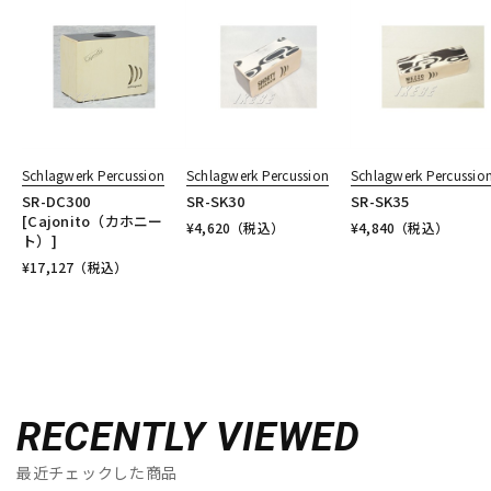
Schlagwerk Percussion
Schlagwerk Percussion
Schlagwerk Percussio
SR-DC300
SR-SK30
SR-SK35
[Cajonito（カホニー
¥
4,620
（税込）
¥
4,840
（税込）
ト）]
¥
17,127
（税込）
RECENTLY VIEWED
最近チェックした商品