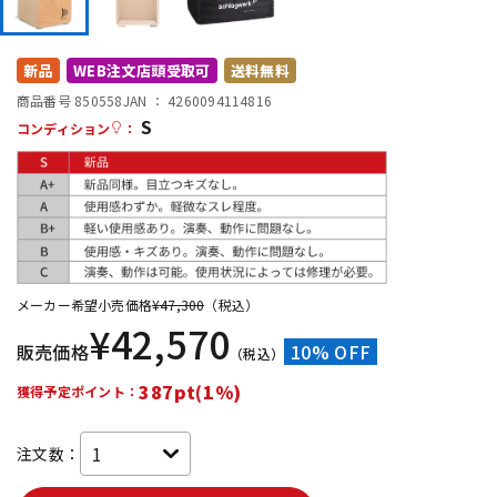
DTM オンライン納品
レコーディング機器
新品
WEB注文店頭受取可
送料無料
配信/ライブ機器
楽器アクセサリ
商品番号 850558
JAN ：
4260094114816
S
コンディション
：
中古
ヴィンテージ
メーカー希望小売価格
¥
47,300
（税込）
¥
42,570
販売価格
10% OFF
（税込）
387pt(1%)
獲得予定ポイント：
注文数：