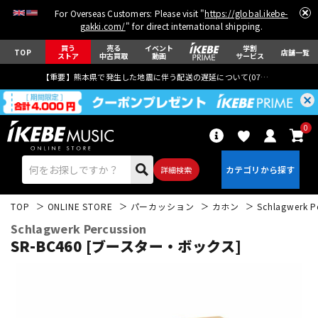
For Overseas Customers: Please visit "
https://global.ikebe-
gakki.com/
" for direct international shipping.
買う
売る
イベント
学割
TOP
店舗一覧
ストア
中古買取
動画
サービス
【重要】熊本県で発生した地震に伴う配送の遅延について(
07月29日
更新)
0
詳細検索
TOP
ONLINE STORE
パーカッション
カホン
Schlagwerk P
Schlagwerk Percussion
SR-BC460 [ブースター・ボックス]
エレキギター
アコギ/エレアコ