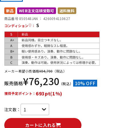
DTM オンライン納品
レコーディング機器
新品
WEB注文店頭受取可
送料無料
商品番号 850548
JAN ：
4260094110627
S
配信/ライブ機器
楽器アクセサリ
コンディション
：
中古
ヴィンテージ
メーカー希望小売価格
¥
84,700
（税込）
¥
76,230
販売価格
10% OFF
（税込）
693pt(1%)
獲得予定ポイント：
注文数：
カートに入れる