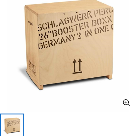
ベース
ウクレレ
ドラム
パーカッション
キーボード
電子ピアノ
管楽器
その他楽器
アンプ
エフェクター
DJ機器
DTM