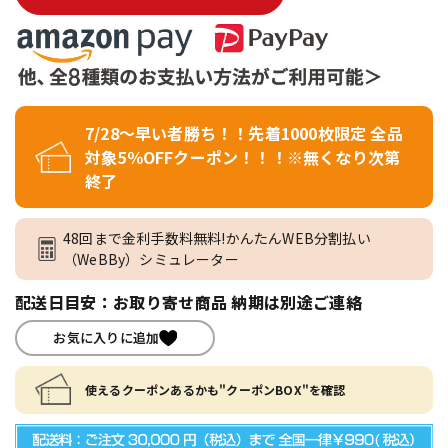
7/28～早い者勝ち！！先着1000枚限定 全品
対象5％OFFクーポン！！！※無くなり次第
終了
48回まで金利手数料無料!かんたんWEB分割払い
（WeBBy）シミュレーター
配送日目安：お取り寄せ商品 納期は別途ご連絡
お気に入りに追加
使えるクーポンあるかも"クーポンBOX"を確認