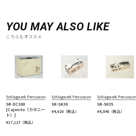
YOU MAY ALSO LIKE
こちらもオススメ
Schlagwerk Percussion
Schlagwerk Percussion
Schlagwerk Percussio
SR-DC300
SR-SK30
SR-SK35
[Cajonito（カホニー
¥
4,620
（税込）
¥
4,840
（税込）
ト）]
¥
17,127
（税込）