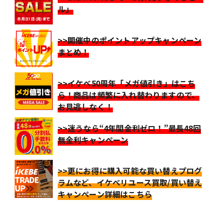
ル」
>>開催中のポイントアップキャンペーン
まとめ！
>>イケベ50周年「メガ値引き」はこち
ら！商品は頻繁に入れ替わりますので、
お見逃しなく！
>>迷うなら“4年間金利ゼロ！”最長48回
無金利キャンペーン
>>更にお得に購入可能な買い替えプログ
ラムなど、イケベリユース買取/買い替え
キャンペーン詳細はこちら