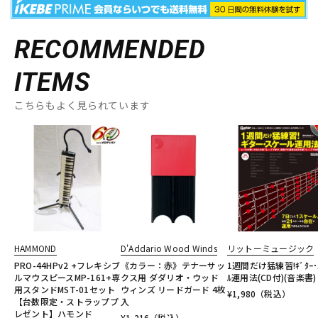
RECOMMENDED
ITEMS
こちらもよく見られています
HAMMOND
D'Addario Wood Winds
リットーミュージック
PRO-44HPv2 +フレキシブ
《カラー：赤》テナーサッ
1週間だけ猛練習!ｷﾞﾀｰ･
ルマウスピースMP-161+専
クス用 ダダリオ・ウッド
ﾙ運用法(CD付)(音楽書)
用スタンドMST-01セット
ウィンズ リードガード 4枚
¥
1,980
（税込）
【台数限定・ストラッププ
入
レゼント】ハモンド
¥
1,216
（税込）