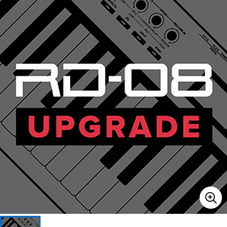
ベース
ウクレレ
ドラム
パーカッション
キーボード
電子ピアノ
管楽器
その他楽器
アンプ
エフェクター
DJ機器
DTM