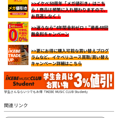
>>イケベ50周年「メガ値引き」はこち
ら！商品は頻繁に入れ替わりますので、
お見逃しなく！
>>迷うなら“4年間金利ゼロ！”最長48回
無金利キャンペーン
>>更にお得に購入可能な買い替えプログ
ラムなど、イケベリユース買取/買い替え
キャンペーン詳細はこちら
学生さんならいつでもお得『IKEBE MUSIC CLUB Student』
関連リンク