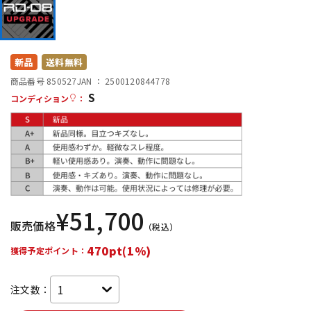
DTM オンライン納品
レコーディング機器
配信/ライブ機器
楽器アクセサリ
新品
送料無料
商品番号 850527
JAN ：
2500120844778
S
コンディション
：
中古
ヴィンテージ
¥
51,700
販売価格
（税込）
470pt(1%)
獲得予定ポイント：
注文数：