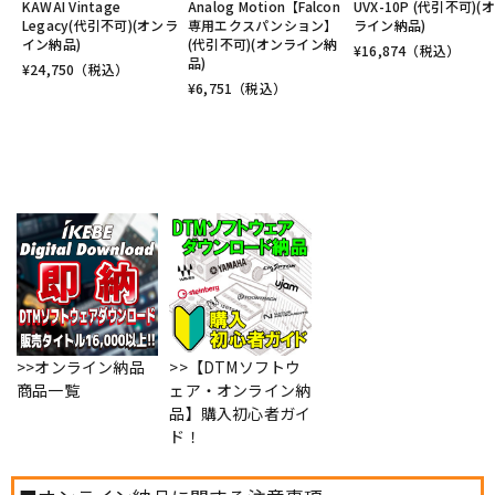
KAWAI Vintage
Analog Motion【Falcon
UVX-10P (代引不可)(
Legacy(代引不可)(オンラ
専用エクスパンション】
ライン納品)
イン納品)
(代引不可)(オンライン納
¥
16,874
（税込）
品)
¥
24,750
（税込）
¥
6,751
（税込）
>>オンライン納品
>>【DTMソフトウ
商品一覧
ェア・オンライン納
品】購入初心者ガイ
ド！