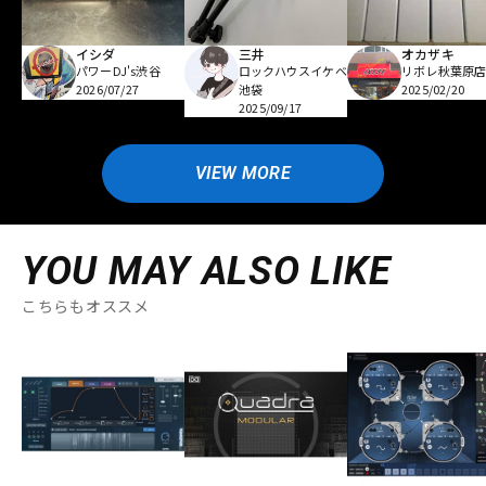
イシダ
三井
オカザキ
パワーDJ's渋谷
ロックハウスイケベ
リボレ秋葉原
2026/07/27
池袋
2025/02/20
2025/09/17
VIEW MORE
YOU MAY ALSO LIKE
こちらもオススメ