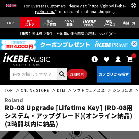
For Overseas Customers: Please visit "
https://global.ikebe-
gakki.com/
" for direct international shipping.
買う
売る
イベント
学割
TOP
店舗一覧
ストア
中古買取
動画
サービス
【重要】熊本県で発生した地震に伴う配送の遅延について(
07月29日
更新)
0
詳細検索
TOP
ONLINE STORE
DTM
ソフトウェア音源
シンセ音源
Roland
RD-08 Upgrade [Lifetime Key] (RD-08用
システム・アップグレード)(オンライン納品)
(2時間以内に納品)
エレキギター
アコギ/エレアコ