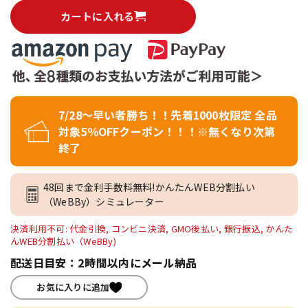
カートに入れる
7/28～早い者勝ち！！先着1000枚限定 全品
対象5％OFFクーポン！！！※無くなり次第
終了
48回まで金利手数料無料!かんたんWEB分割払い
（WeBBy）シミュレーター
決済利用不可: 代金引換, コンビニ決済, GMO後払い, 銀行振込, かんた
んWEB分割払い（WeBBy)
配送日目安：2時間以内にメール納品
お気に入りに追加