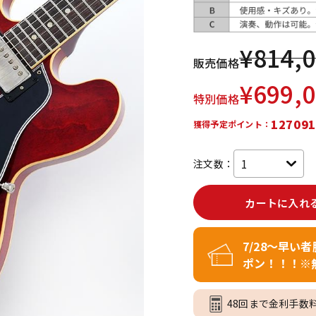
DTM オンラ
レコーディン
イン納品
グ機器
¥
814,
販売価格
ジ
¥
699,
特別価格
127091
獲得予定ポイント：
注文数：
カートに入れ
7/28～早い
ポン！！！※
48回まで金利手数