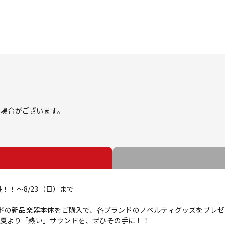
】
る場合がございます。
延長！！～8/23（日）まで
one 各ブランドの新品楽器本体をご購入で、各ブランドのノベルティグッズをプレ
夏より「熱い」サウンドを、ぜひその手に！！