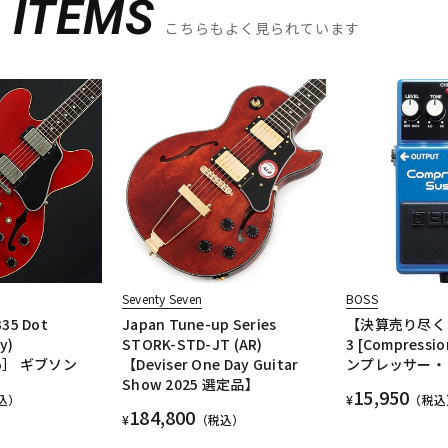
D
ITEMS
こちらもよく見られています
Seventy Seven
BOSS
35 Dot
Japan Tune-up Series
【決算売り尽く
y)
STORK-STD-JT (AR)
3 [Compressio
15］ ギブソン
【Deviser One Day Guitar
ンプレッサー・
Show 2025 選定品】
15,950
込）
¥
（税込
184,800
¥
（税込）