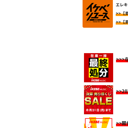
エレキ
>>【
>>【
>>
>>2
>>