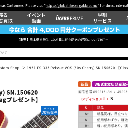
eas Customers: Please visit "
https://global.ikebe-gakki.com/
" for direct intern
売る
イベント
学割
古買取
動画
サービス
【重要】熊本県で発生した地震に伴う配送の遅延について(
07月29日
更新)
stom Shop
1961 ES-335 Reissue VOS (60s Cherry) SN.150620 
ベース
ウクレレ
新品
WEB注文店頭受取
y) SN.150620
商品番号 850316
JAN ：
45805
S
g Bagプレゼント】
コンディション
：
管楽器
その他楽器
ポイント
20%
還元