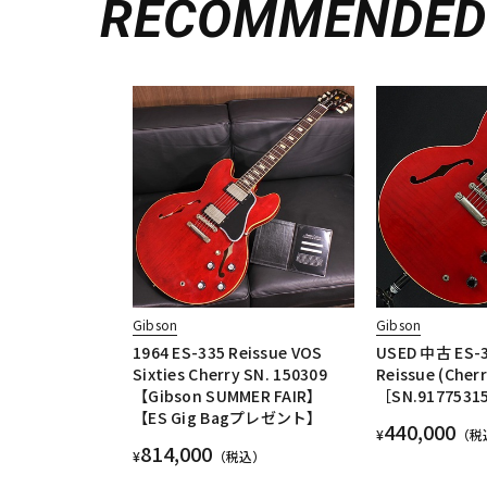
RECOMMENDE
Gibson
Gibson
1964 ES-335 Reissue VOS
USED 中古 ES-3
Sixties Cherry SN. 150309
Reissue (Cherr
【Gibson SUMMER FAIR】
［SN.917753
【ES Gig Bagプレゼント】
440,000
¥
（税
814,000
¥
（税込）