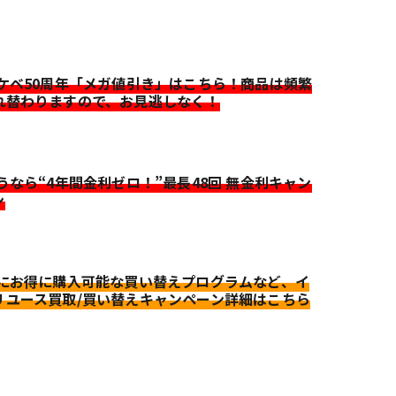
イケベ50周年「メガ値引き」はこちら！商品は頻繁
れ替わりますので、お見逃しなく！
迷うなら“4年間金利ゼロ！”最長48回 無金利キャン
ン
更にお得に購入可能な買い替えプログラムなど、イ
リユース買取/買い替えキャンペーン詳細はこちら