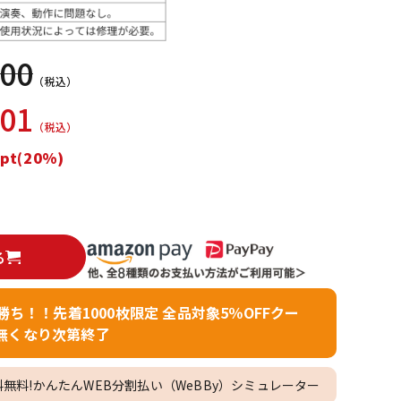
配信/ライブ
楽器アクセサ
機器
リ
000
（税込）
001
（税込）
pt(20%)
る
者勝ち！！先着1000枚限定 全品対象5％OFFクー
無くなり次第終了
料無料!かんたんWEB分割払い（WeBBy）シミュレーター