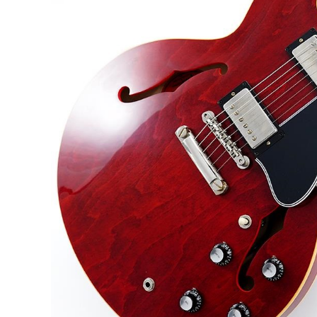
DJ機器
DTM
中古
ヴィンテー