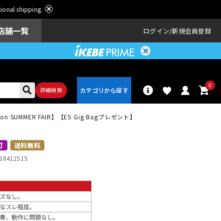
ational shipping.
店舗一覧
ログイン
新規会員登録
0
詳細検索
【Gibson SUMMER FAIR】【ES Gig Bagプレゼント】
パーカッショ
ドラム
ン
可
送料無料
68412515
アンプ
エフェクター