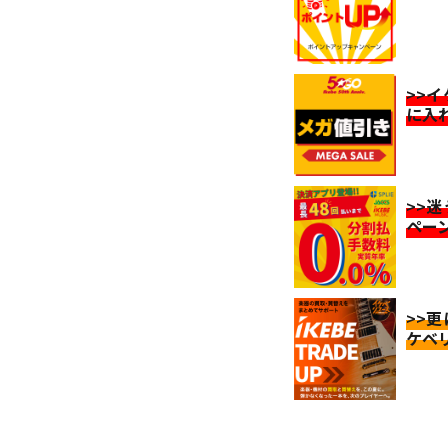
>>
に入
>>
ペー
>>
ケベ