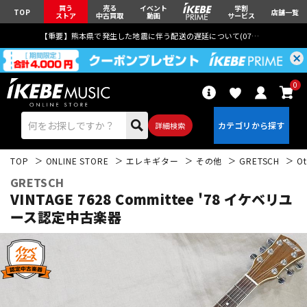
買う
売る
イベント
学割
TOP
店舗一覧
ストア
中古買取
動画
サービス
【重要】熊本県で発生した地震に伴う配送の遅延について(
07月29日
更新)
0
詳細検索
TOP
ONLINE STORE
エレキギター
その他
GRETSCH
Ot
GRETSCH
VINTAGE 7628 Committee '78
イケベリユ
ース認定中古楽器
エレキギター
アコギ/エレアコ
ベース
ウクレレ