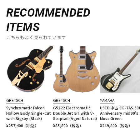
RECOMMENDED
ITEMS
こちらもよく見られています
GRETSCH
GRETSCH
YAMAHA
Synchromatic Falcon
G5222 Electromatic
USED 中古 SG-7AS 30
Hollow Body Single-Cut
Double Jet BT with V-
Anniversary mid90's
with Bigsby (Black)
Stoptail (Aged Natural)
Moss Green
¥
257,400
（税込）
¥
85,800
（税込）
¥
249,800
（税込）