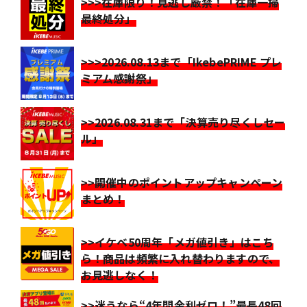
>>>在庫限り！見逃し厳禁！「在庫一掃
最終処分」
>>>2026.08.13まで「IkebePRIME プレ
ミアム感謝祭」
>>2026.08.31まで「決算売り尽くしセー
ル」
>>開催中のポイントアップキャンペーン
まとめ！
>>イケベ50周年「メガ値引き」はこち
ら！商品は頻繁に入れ替わりますので、
お見逃しなく！
>>迷うなら“4年間金利ゼロ！”最長48回