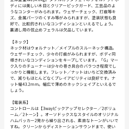
ディには美しい木目とクリアーピックガード、工芸品のよ
うなコンターがみられます。ウェザーチェック、打痕等キ
ズ、金属パーツのくすみ等がみられますが、塗装状態も良
好で、比較的きれいなコンディションといえるでしょう。
裏通し用の弦止めフェラルは欠品しています。
【ネック】
ネック材はウォルナット／メイプルのスルーネック構造。
ウェザーチェック、少々の打痕がみられますが、ボディ同
様きれいなコンディションをキープしています。「G」マー
ク入りのチューナーは少々の巻き具合のバラつき程度でし
っかりと機能します。フレット／ナットはいちど交換済み
で、減りもほとんどなくプレイアビリティは良好です。ナ
ット幅43.2mm。幅広で薄めのネックシェイプといえるで
しょう。
【電装系】
コントロールは【3wayピックアップセレクター／2ボリュ
ーム／2トーン】。オーソドックスなスタイルのオリジナル
ハムバッカー2発から繰り出される、素直なトーンがいいで
すね。クリーンからディストーションサウンドまで、使い