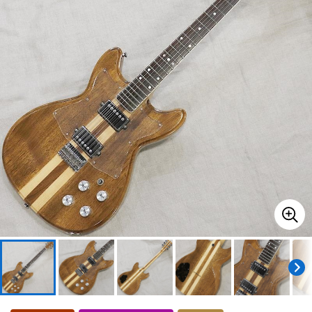
ドラム
パーカッション
キーボード
電子ピアノ
管楽器
その他楽器
アンプ
エフェクター
DJ機器
DTM
DTM オンライン納品
レコーディング機器