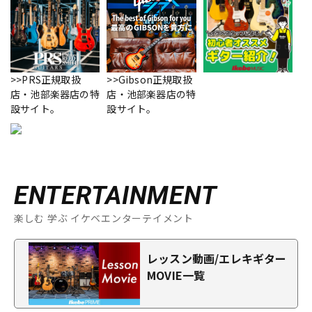
>>PRS正規取扱
>>Gibson正規取扱
店・池部楽器店の特
店・池部楽器店の特
設サイト。
設サイト。
ENTERTAINMENT
楽しむ 学ぶ イケベエンターテイメント
レッスン動画/エレキギター
MOVIE一覧