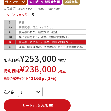
ヴィンテージ
WEB注文店頭受取可
送料無料
配信/ライブ機器
楽器アクセサリ
商品番号 850215
JAN ：
2500010844604
B
コンディション
：
中古
ヴィンテージ
¥
253,000
販売価格
（税込）
¥
238,000
特別価格
（税込）
2163pt(1%)
獲得予定ポイント：
注文数：
カートに入れる