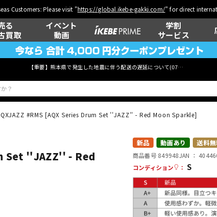
eas Customers: Please visit "
https://global.ikebe-gakki.com/
" for direct intern
売る
イベント
学割
古買取
動画
サービス
【重要】熊本県で発生した地震に伴う配送の遅延について(
07月29日
更新)
QXJAZZ #RMS [AQX Series Drum Set ''JAZZ'' - Red Moon Sparkle]
ベース
ウクレレ
新品
動画あり
送料無
Set ''JAZZ'' - Red
商品番号 849948
JAN ：
40446
S
コンディション
：
管楽器
その他楽器