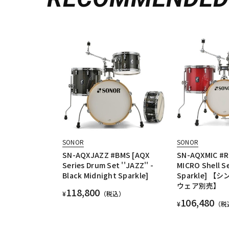
SONOR
SONOR
SN-AQXJAZZ #BMS [AQX
SN-AQXMIC #R
Series Drum Set ''JAZZ'' -
MICRO Shell S
Black Midnight Sparkle]
Sparkle] 
ウェア別売】
118,800
¥
（税込）
106,480
¥
（税