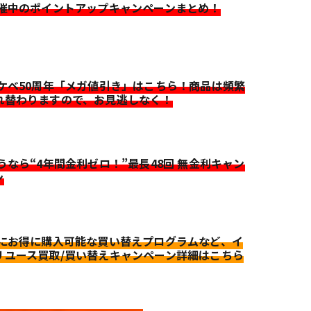
開催中のポイントアップキャンペーンまとめ！
イケベ50周年「メガ値引き」はこちら！商品は頻繁
れ替わりますので、お見逃しなく！
迷うなら“4年間金利ゼロ！”最長48回 無金利キャン
ン
更にお得に購入可能な買い替えプログラムなど、イ
リユース買取/買い替えキャンペーン詳細はこちら