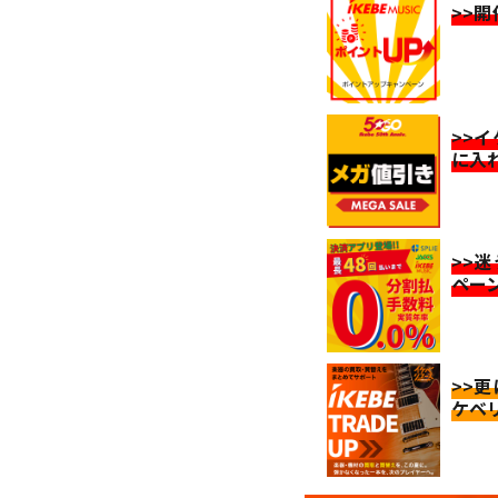
>>
>>
に入
>>
ペー
>>
ケベ