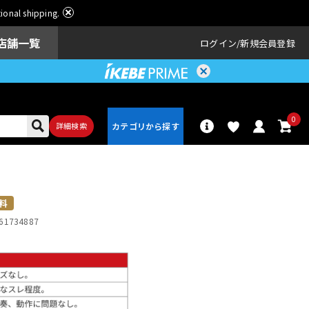
ational shipping.
店舗一覧
ログイン
新規会員登録
0
詳細検索
パーカッショ
ドラム
ン
料
61734887
アンプ
エフェクター