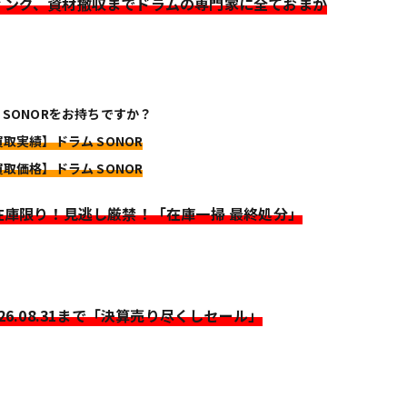
ィング、資材撤収までドラムの専門家に全ておまか
 SONORをお持ちですか？
買取実績】ドラム SONOR
買取価格】ドラム SONOR
>在庫限り！見逃し厳禁！「在庫一掃 最終処分」
026.08.31まで「決算売り尽くしセール」