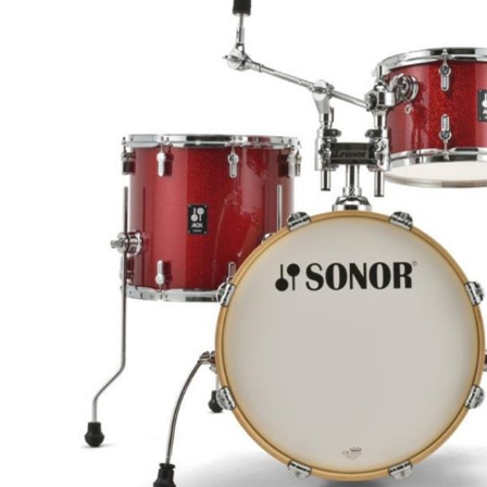
DJ機器
DTM
中古
ヴィンテー