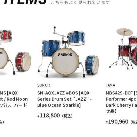
こちらもよく見られています
SONOR
TAMA
MS [AQX
SN-AQXJAZZ #BOS [AQX
MBS42S-DCF [S
et / Red Moon
Series Drum Set ''JAZZ'' -
Performer 4pc 
【シンバル、ハード
Blue Ocean Sparkle]
Dark Cherry
せ品】
118,800
¥
（税込）
190,960
込）
¥
（税