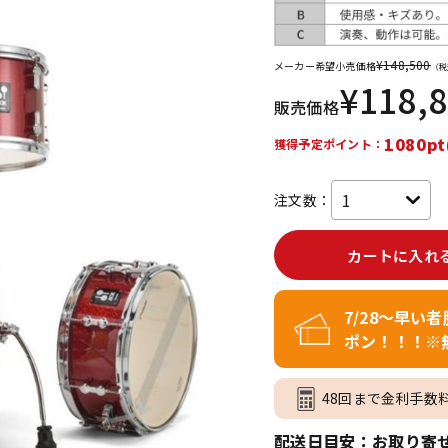
DTM オンラ
レコーディン
イン納品
グ機器
¥
148,500
メーカー希望小売価格
（税
¥
118,
販売価格
ジ
1080pt
獲得予定ポイント：
注文数：
カートに入れ
7/28～早い
ポン！！！※
48回まで金利手数
配送日目安：お取り寄せ