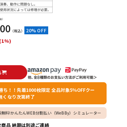
配信/ライブ
楽器アクセサ
機器
リ
込）
800
20% OFF
（税込）
(1%)
る
者勝ち！！先着1000枚限定 全品対象5％OFFクー
無くなり次第終了
料無料!かんたんWEB分割払い（WeBBy）シミュレーター
商品 納期は別途ご連絡