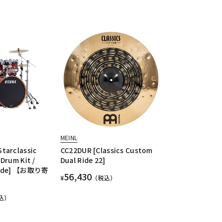
MEINL
tarclassic
CC22DUR [Classics Custom
Drum Kit /
Dual Ride 22]
 Fade] 【お取り寄
56,430
¥
（税込）
込）