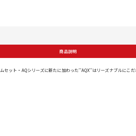
商品説明
セット・AQシリーズに新たに加わった''AQX''はリーズナブルにこ