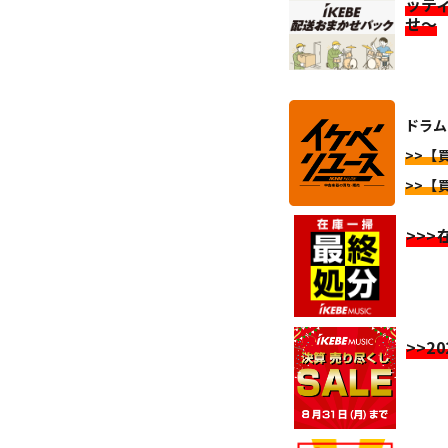
ッテ
せ～
ドラム
>>【
>>【
>>
>>2