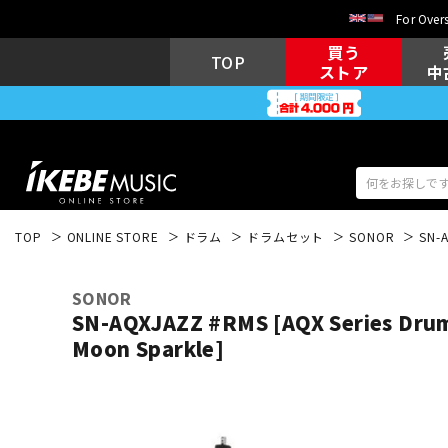
For Overs
買う
TOP
ストア
中
TOP
ONLINE STORE
ドラム
ドラムセット
SONOR
SN-A
アコギ/エレ
エレキギター
アコ
SONOR
SN-AQXJAZZ #RMS [AQX Series Drum 
Moon Sparkle]
キーボード
電子ピアノ