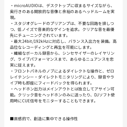
・microAUDIOは、デスクトップに収まるサイズながら、
奥行きのある開放的な音像と余裕のあるヘッドルームを実
現。
・スタジオグレードのプリアンプは、不要な回路を排しつ
つ、低ノイズで音楽的なゲインを追求。クリアな音を最優
先にチューニングされています。
・最大24bit/192kHzに対応し、バランス入出力を装備。高
品位なレコーディングと再生を可能にします。
・繊細なボーカル録音から、シンセサイザーのレイヤリン
グ、ライブパフォーマンスまで、あらゆるニュアンスを忠
実に捉えます。
・フロントパネルのノブによるダイレクトな操作と、ゼロ
レイテンシー・ダイレクトモニタリングにより、録音やラ
イブ時も即座にフィードバックを得られます。
・ヘッドホン出力はメインアウトとは独立してアサイン可
能。クリック音をヘッドホンのみに送ったり、DJソフト使
用時にCUE信号をモニターすることもできます。
■直感的で、創造に集中できる操作性