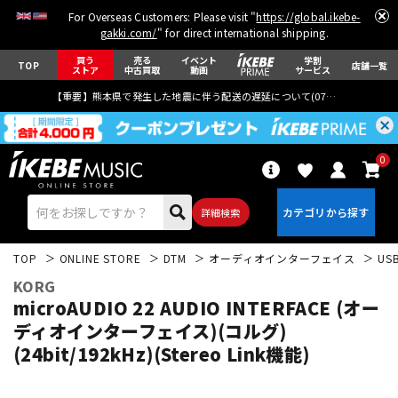
For Overseas Customers: Please visit "
https://global.ikebe-
gakki.com/
" for direct international shipping.
買う
売る
イベント
学割
TOP
店舗一覧
ストア
中古買取
動画
サービス
【重要】熊本県で発生した地震に伴う配送の遅延について(
07月29日
更新)
0
詳細検索
TOP
ONLINE STORE
DTM
オーディオインターフェイス
US
KORG
microAUDIO 22 AUDIO INTERFACE (オー
ディオインターフェイス)(コルグ)
(24bit/192kHz)(Stereo Link機能)
エレキギター
アコギ/エレアコ