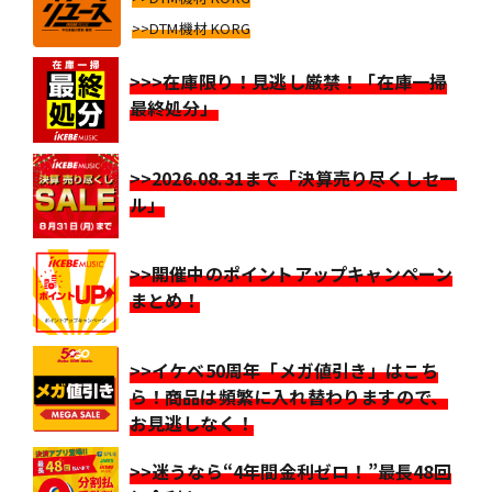
>>DTM機材 KORG
>>>在庫限り！見逃し厳禁！「在庫一掃
最終処分」
>>2026.08.31まで「決算売り尽くしセー
ル」
>>開催中のポイントアップキャンペーン
まとめ！
>>イケベ50周年「メガ値引き」はこち
ら！商品は頻繁に入れ替わりますので、
お見逃しなく！
>>迷うなら“4年間金利ゼロ！”最長48回