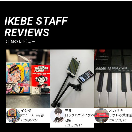
IKEBE STAFF
REVIEWS
DTMのレビュー
イシダ
三井
オカザキ
パワーDJ's渋谷
ロックハウスイケベ
リボレ秋葉原
2026/07/27
池袋
2025/02/20
2025/09/17