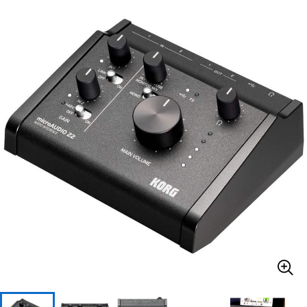
ベース
ウクレレ
ドラム
パーカッション
キーボード
電子ピアノ
管楽器
その他楽器
アンプ
エフェクター
DJ機器
DTM