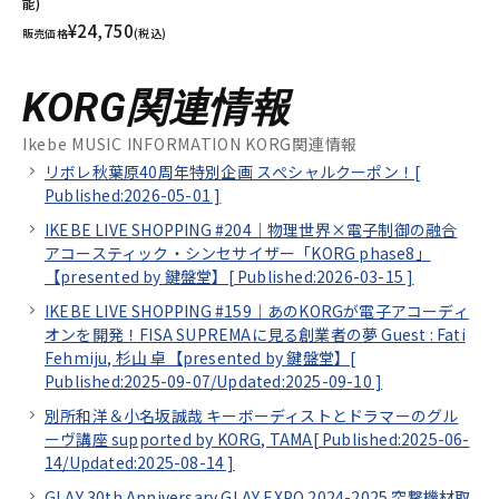
能)
¥24,750
販売価格
(税込)
KORG関連情報
Ikebe MUSIC INFORMATION KORG関連情報
リボレ秋葉原40周年特別企画 スぺシャルクーポン！[
Published:2026-05-01
]
IKEBE LIVE SHOPPING #204｜物理世界×電子制御の融合
アコースティック・シンセサイザー「KORG phase8」
【presented by 鍵盤堂】[
Published:2026-03-15
]
IKEBE LIVE SHOPPING #159｜あのKORGが電子アコーディ
オンを開発！FISA SUPREMAに見る創業者の夢 Guest : Fati
Fehmiju, 杉山 卓【presented by 鍵盤堂】[
Published:2025-09-07/
Updated:2025-09-10
]
別所和洋＆小名坂誠哉 キーボーディストとドラマーのグル
ーヴ講座 supported by KORG, TAMA[
Published:2025-06-
14/
Updated:2025-08-14
]
GLAY 30th Anniversary GLAY EXPO 2024-2025 突撃機材取