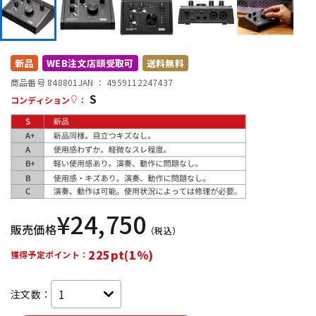
DTM オンライン納品
レコーディング機器
配信/ライブ機器
楽器アクセサリ
新品
WEB注文店頭受取可
送料無料
商品番号 848801
JAN ：
4959112247437
S
コンディション
：
中古
ヴィンテージ
¥
24,750
販売価格
（税込）
225pt(1%)
獲得予定ポイント：
注文数：