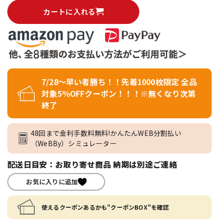
カートに入れる
7/28～早い者勝ち！！先着1000枚限定 全品
対象5％OFFクーポン！！！※無くなり次第
終了
48回まで金利手数料無料!かんたんWEB分割払い
（WeBBy）シミュレーター
配送日目安：お取り寄せ商品 納期は別途ご連絡
お気に入りに追加
使えるクーポンあるかも"クーポンBOX"を確認