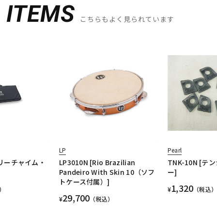
D
ITEMS
こちらもよく見られています
LP
Pearl
[ツリーチャイム・
LP3010N [Rio Brazilian
TNK-10N [
Pandeiro With Skin 10（ソフ
ー]
トケース付属）]
1,320
）
¥
（税込）
29,700
¥
（税込）