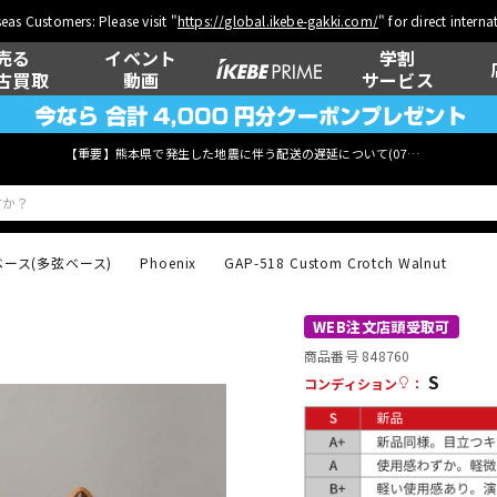
eas Customers: Please visit "
https://global.ikebe-gakki.com/
" for direct intern
売る
イベント
学割
古買取
動画
サービス
【重要】熊本県で発生した地震に伴う配送の遅延について(
07月29日
更新)
ベース(多弦ベース)
Phoenix
GAP-518 Custom Crotch Walnut
ベース
ウクレレ
WEB注文店頭受取可
商品番号 848760
S
コンディション
：
管楽器
その他楽器