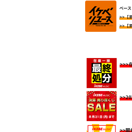
ベース
>>【
>>【
>>
>>2
>>