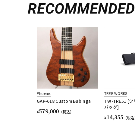
RECOMMENDE
Phoenix
TREE WORKS
GAP-618 Custom Bubinga
TW-TRE51 
バッグ]
579,000
¥
（税込）
14,355
¥
（税込