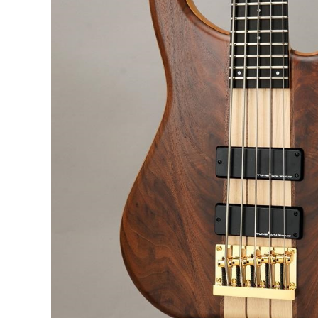
DJ機器
DTM
中古
ヴィンテー