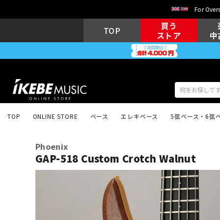
For Overs
買う
TOP
ストア
中
TOP
ONLINE STORE
ベース
エレキベース
5弦ベース・6弦
アコギ/エレ
エレキギター
アコ
Phoenix
GAP-518 Custom Crotch Walnut
キーボード
電子ピアノ