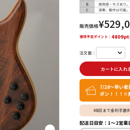
DTM オンラ
レコーディン
イン納品
グ機器
¥
529,
販売価格
ジ
4809pt
獲得予定ポイント：
注文数：
カートに入れ
7/28～早い
ポン！！！※
48回まで金利手数
配送日目安：1～2営業