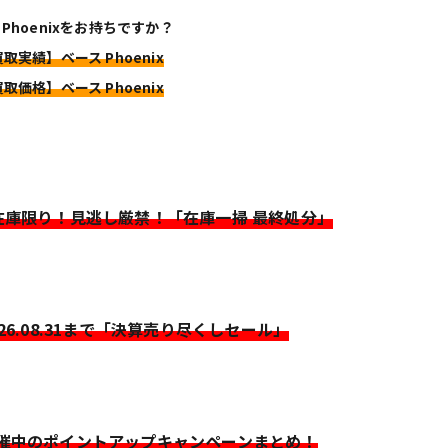
 Phoenixをお持ちですか？
買取実績】ベース Phoenix
買取価格】ベース Phoenix
>在庫限り！見逃し厳禁！「在庫一掃 最終処分」
026.08.31まで「決算売り尽くしセール」
開催中のポイントアップキャンペーンまとめ！