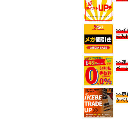
>>
に入
>>
ペー
>>
ケベ