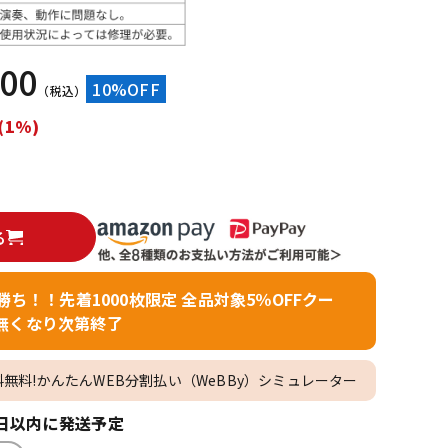
配信/ライブ
楽器アクセサ
機器
リ
000
10%OFF
（税込）
(1%)
る
者勝ち！！先着1000枚限定 全品対象5％OFFクー
無くなり次第終了
料無料!かんたんWEB分割払い（WeBBy）シミュレーター
日以内に発送予定