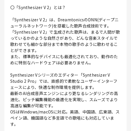
〇「Synthesizer V 2」とは？
「Synthesizer V 2」は、DreamtonicsのDNN(ディープニ
ューラルネットワーク)を搭載した歌声合成技術です。
「Synthesizer V 2」で生成された歌声は、まるで人間が歌
っているかのような自然さがあり、どんな音楽スタイルで
歌わせても細かな部分まで本物の歌手のように歌わせるこ
とができます。
また、標準的なデバイスにも最適化されており、動作のた
めに特別なハードウェアは必要ありません。
Synthesizer Vシリーズのエディター「Synthesizer V
Studio 2 Pro」では、直感的で柔軟なユーザーインターフ
ェースにより、快適な制作環境を提供します。
最新のAI合成音声エンジンにより更なるレンダリングの高
速化、ピッチ編集機能の最適化を実現し、スムーズでより
高速な編集が可能です。
OSはWindows/macOSに対応。英語、中国語、広東語、ス
ペイン語、韓国語など多言語での歌唱にも対応していま
す。