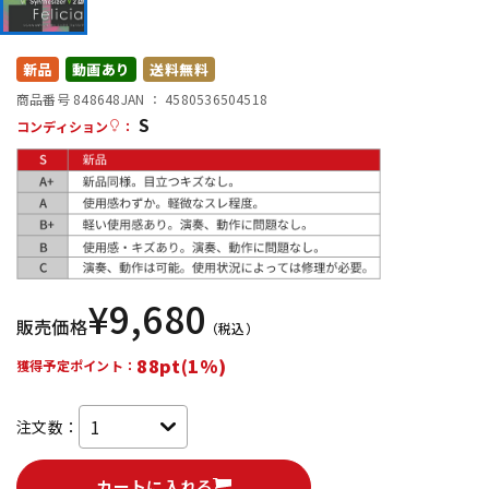
DTM オンライン納品
レコーディング機器
新品
動画あり
送料無料
配信/ライブ機器
楽器アクセサリ
商品番号 848648
JAN ：
4580536504518
S
コンディション
：
中古
ヴィンテージ
¥
9,680
販売価格
（税込）
88pt(1%)
獲得予定ポイント：
注文数：
カートに入れる