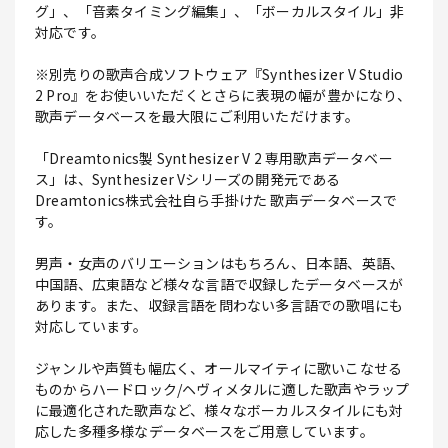
グ」、「音素タイミング編集」、「ボーカルスタイル」非
対応です。
※別売りの歌声合成ソフトウェア『Synthesizer V Studio
2 Pro』をお使いいただくとさらに表現の幅が豊かになり、
歌声データベースを最大限にご利用いただけます。
「Dreamtonics製 Synthesizer V 2 専用歌声データベー
ス」は、Synthesizer Vシリーズの開発元である
Dreamtonics株式会社自ら手掛けた 歌声データベースで
す。
男声・女声のバリエーションはもちろん、日本語、英語、
中国語、広東語など様々な言語で収録したデータベースが
あります。また、収録言語を問わない多言語での歌唱にも
対応しています。
ジャンルや声質も幅広く、オールマイティに歌いこなせる
ものからハードロック/ヘヴィメタルに適した歌声やラップ
に最適化された歌声など、様々なボーカルスタイルにも対
応した多種多様なデータベースをご用意しています。