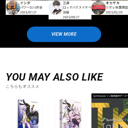
イシダ
三井
オカザキ
パワーDJ's渋谷
ロックハウスイケベ
リボレ秋葉原
2026/07/27
池袋
2025/02/20
2025/09/17
VIEW MORE
YOU MAY ALSO LIKE
こちらもオススメ