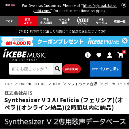
For Overseas Customers: Please visit "
https://global.ikebe-
gakki.com/
" for direct international shipping.
買う
売る
イベント
学割
TOP
店舗一覧
ストア
中古買取
動画
サービス
【重要】熊本県で発生した地震に伴う配送の遅延について(
07月29日
更新)
0
詳細検索
TOP
ONLINE STORE
DTM
ソフトウェア音源
ボーカロイド
株式会社AHS
Synthesizer V 2 AI Felicia (フェリシア)(オ
ペラ)(オンライン納品)(2時間以内に納品)
エレキギター
アコギ/エレアコ