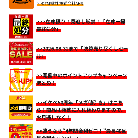
>>DTM機材 株式会社AHS
>>>在庫限り！見逃し厳禁！「在庫一掃
最終処分」
>>2026.08.31まで「決算売り尽くしセー
ル」
>>開催中のポイントアップキャンペーン
まとめ！
>>イケベ50周年「メガ値引き」はこち
ら！商品は頻繁に入れ替わりますので、
お見逃しなく！
>>迷うなら“4年間金利ゼロ！”最長48回
無金利キャンペーン