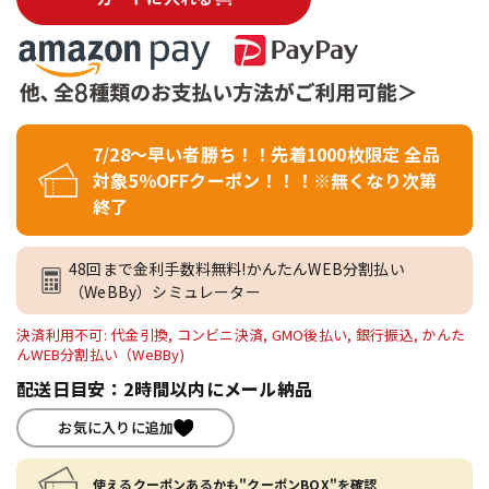
7/28～早い者勝ち！！先着1000枚限定 全品
対象5％OFFクーポン！！！※無くなり次第
終了
48回まで金利手数料無料!かんたんWEB分割払い
（WeBBy）シミュレーター
決済利用不可: 代金引換, コンビニ決済, GMO後払い, 銀行振込, かんた
んWEB分割払い（WeBBy)
配送日目安：2時間以内にメール納品
お気に入りに追加
使えるクーポンあるかも"クーポンBOX"を確認