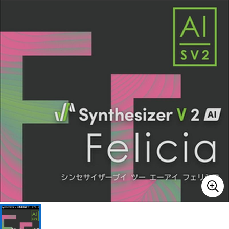
ベース
ウクレレ
ドラム
パーカッション
キーボード
電子ピアノ
管楽器
その他楽器
アンプ
エフェクター
DJ機器
DTM