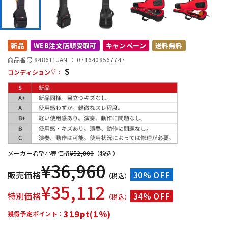
DTM オンライン納品
レコーディング機器
配信/ライブ機器
楽器アクセサリ
新品
WEB注文店頭受取可
キャンペーン
送料無料
商品番号 848611
JAN ：
0716408567747
S
コンディション
：
中古
ヴィンテージ
メーカー希望小売価格
¥
52,800
（税込）
¥
36,960
販売価格
30% OFF
（税込）
¥
35,112
特別価格
34% OFF
（税込）
319pt(1%)
獲得予定ポイント：