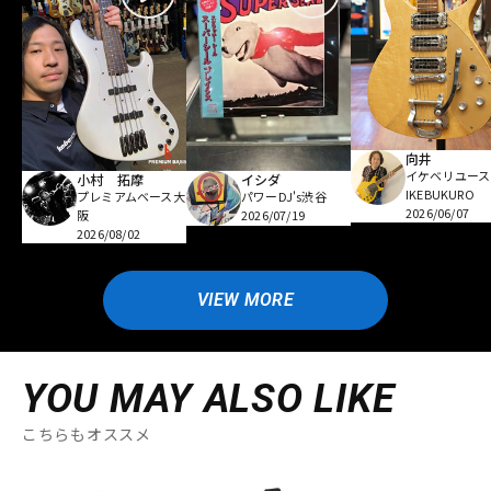
向井
イケベリユース
小村 拓摩
イシダ
IKEBUKURO
プレミアムベース大
パワーDJ's渋谷
2026/06/07
阪
2026/07/19
2026/08/02
VIEW MORE
YOU MAY ALSO LIKE
こちらもオススメ