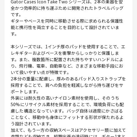
Gator Cases Icon Take Two シリーズは、2本の楽器を安
全かつ効率的に持ち運ぶために開発されたトラベルバッグ
です。
ギターやベースを同時に移動させる際に求められる保護性
能と携行性を両立することを目的として設計されていま
す。
本シリーズでは、1インチ厚のパッドを使用することで、エ
レキギターおよびベースを衝撃からしっかりと保護しま
す。また、複数箇所に配置された持ちやすいハンドルによ
り、飛行機、電車、自動車など、さまざまな移動手段にお
いて扱いやすい点が特徴です。
2本分の重量に配慮し、厚みのあるパッド入りストラップを
採用することで、肩への負担を軽減しながら持ち運びをサ
ポートします。
外装には耐久性の高いナイロン素材を使用し、そのうち
50%にリサイクル素材を採用することで、環境負荷にも配
慮した構造となっています。バッグ自体は過度にかさばる
ことなく、移動中も身体にフィットする形状が保たれるよ
う設計されています。
加えて、もう一方の収納スペースはアクセサリー類に加えて
衣類なども収納でき、短期出張や遠征時には、ギター1本と