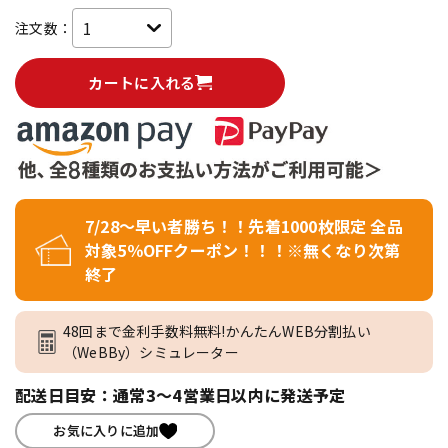
注文数：
カートに入れる
7/28～早い者勝ち！！先着1000枚限定 全品
対象5％OFFクーポン！！！※無くなり次第
終了
48回まで金利手数料無料!かんたんWEB分割払い
（WeBBy）シミュレーター
配送日目安：通常3～4営業日以内に発送予定
お気に入りに追加