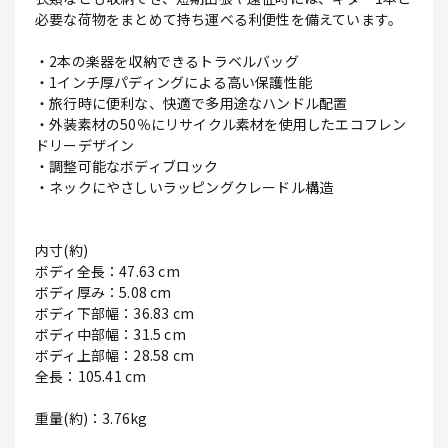
必要な荷物をまとめて持ち運べる利便性を備えています。
・2本の楽器を収納できるトラベルバッグ
・1インチ厚パディングによる高い保護性能
・旅行時に便利な、快適で多用途なハンドル配置
・外装素材の50％にリサイクル素材を使用したエコフレン
ドリーデザイン
・調整可能なボディブロック
・ネックにやさしいラッピングクレードル構造
内寸(約)
ボディ全長：47.63 cm
ボディ厚み：5.08 cm
ボディ下部幅：36.83 cm
ボディ中部幅：31.5 cm
ボディ上部幅：28.58 cm
全長：105.41 cm
重量(約)：3.76kg