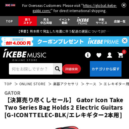
For Overseas Customers: Please visit "
https://global.ikebe-
gakki.com/
" for direct international shipping.
買う
売る
イベント
学割
TOP
店舗一覧
ストア
中古買取
動画
サービス
【重要】熊本県で発生した地震に伴う配送の遅延について(
07月29日
更新)
0
詳細検索
TOP
ONLINE STORE
楽器アクセサリ
ケース
エレキギター
GATOR
【決算売り尽くしセール】 Gator Icon Take
Two Series Bag Holds 2 Electric Guitars
[G-ICONTTELEC-BLK/エレキギター2本用]
エレキギター
アコギ/エレアコ