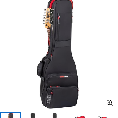
ベース
ウクレレ
ドラム
パーカッション
キーボード
電子ピアノ
管楽器
その他楽器
アンプ
エフェクター
DJ機器
DTM