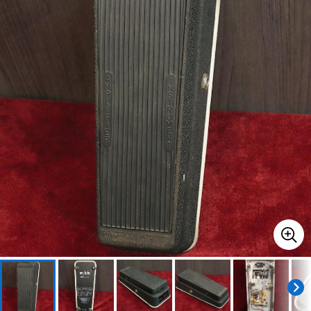
ベース
ウクレレ
ドラム
パーカッション
キーボード
電子ピアノ
管楽器
その他楽器
アンプ
エフェクター
DJ機器
DTM