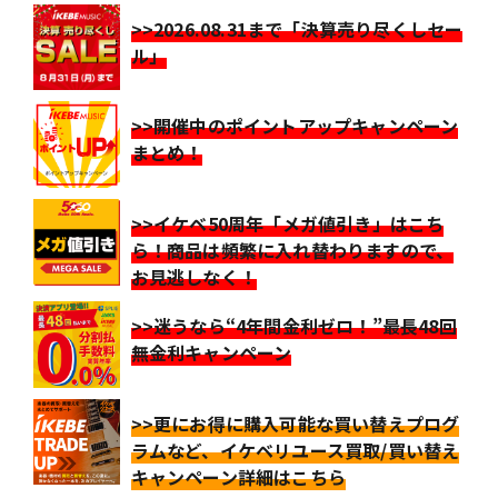
>>2026.08.31まで「決算売り尽くしセー
ル」
>>開催中のポイントアップキャンペーン
まとめ！
>>イケベ50周年「メガ値引き」はこち
ら！商品は頻繁に入れ替わりますので、
お見逃しなく！
>>迷うなら“4年間金利ゼロ！”最長48回
無金利キャンペーン
>>更にお得に購入可能な買い替えプログ
ラムなど、イケベリユース買取/買い替え
キャンペーン詳細はこちら