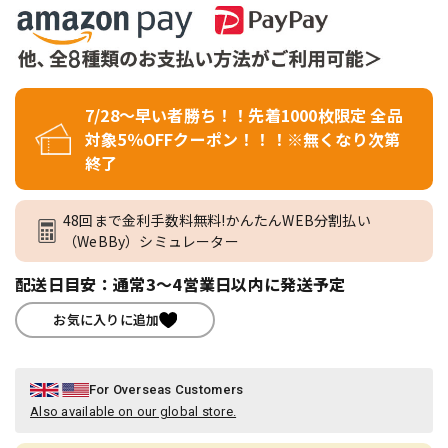
7/28～早い者勝ち！！先着1000枚限定 全品
対象5％OFFクーポン！！！※無くなり次第
終了
48回まで金利手数料無料!かんたんWEB分割払い
（WeBBy）シミュレーター
配送日目安：通常3～4営業日以内に発送予定
お気に入りに追加
For Overseas Customers
Also available on our global store.