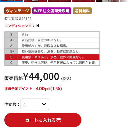
DTM オンライン納品
レコーディング機器
ヴィンテージ
WEB注文店頭受取可
送料無料
商品番号 848189
B
配信/ライブ機器
楽器アクセサリ
コンディション
：
中古
ヴィンテージ
¥
44,000
販売価格
（税込）
400pt(1%)
獲得予定ポイント：
注文数：
カートに入れる