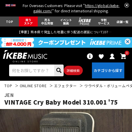
For Overseas Customers: Please visit "
https://global.ikebe-
gakki.com/
" for direct international shipping.
買う
売る
イベント
学割
TOP
店舗一覧
ストア
中古買取
動画
サービス
【重要】熊本県で発生した地震に伴う配送の遅延について(
07月29日
更新)
0
詳細検索
TOP
ONLINE STORE
エフェクター
ワウペダル・ボリュームペ
JEN
VINTAGE Cry Baby Model 310.001 '75
エレキギター
アコギ/エレアコ