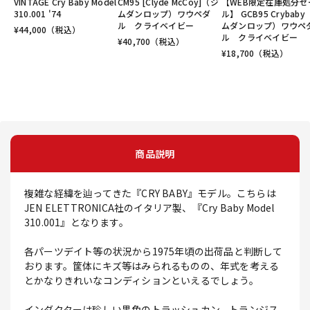
VINTAGE Cry Baby Model
CM95 [Clyde McCoy]（ジ
【WEB限定在庫処分セ
310.001 '74
ムダンロップ）ワウペダ
ル】 GCB95 Crybab
ル クライベイビー
ムダンロップ）ワウペ
¥
44,000
（税込）
ル クライベイビー
¥
40,700
（税込）
¥
18,700
（税込）
商品説明
複雑な経緯を辿ってきた『CRY BABY』モデル。こちらは
JEN ELETTRONICA社のイタリア製、『Cry Baby Model
310.001』となります。
各パーツデイト等の状況から1975年頃の出荷品と判断して
おります。筐体にキズ等はみられるものの、年式を考える
とかなりきれいなコンディションといえるでしょう。
インダクターは珍しい黒色のトラッシュカン、トランジス