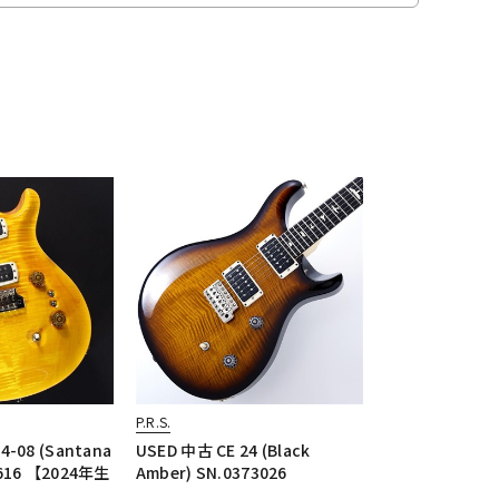
P.R.S.
4-08 (Santana
USED 中古 CE 24 (Black
4616 【2024年生
Amber) SN.0373026