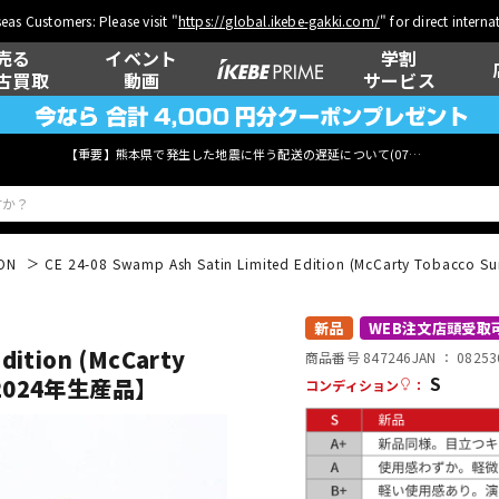
eas Customers: Please visit "
https://global.ikebe-gakki.com/
" for direct intern
売る
イベント
学割
古買取
動画
サービス
【重要】熊本県で発生した地震に伴う配送の遅延について(
07月29日
更新)
ON
CE 24-08 Swamp Ash Satin Limited Edition (McCarty Tobacc
ベース
ウクレレ
新品
WEB注文店頭受取
Edition (McCarty
商品番号 847246
JAN ：
08253
S
] 【2024年生産品】
コンディション
：
管楽器
その他楽器