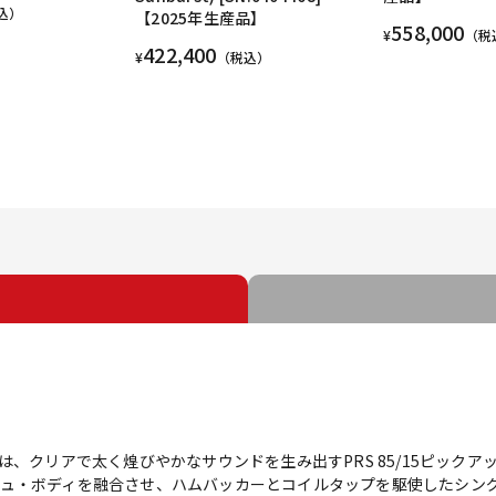
込）
【2025年生産品】
558,000
¥
（税
422,400
¥
（税込）
ted Editionは、クリアで太く煌びやかなサウンドを生み出すPRS 85/1
ュ・ボディを融合させ、ハムバッカーとコイルタップを駆使したシン