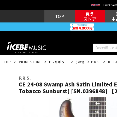
For Overs
買う
TOP
ストア
中
TOP
ONLINE STORE
エレキギター
その他
P.R.S.
BOLT-
アコギ/エレ
エレキギター
アコ
P.R.S.
CE 24-08 Swamp Ash Satin Limited 
Tobacco Sunburst) [SN.0396848
キーボード
電子ピアノ