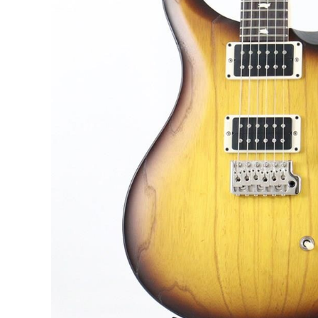
DJ機器
DTM
中古
ヴィンテー