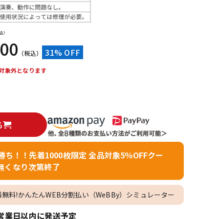
配信/ライブ
楽器アクセサ
機器
リ
込）
800
31% OFF
（税込）
対象外となります
る
者勝ち！！先着1000枚限定 全品対象5％OFFクー
無くなり次第終了
料無料!かんたんWEB分割払い（WeBBy）シミュレーター
営業日以内に発送予定