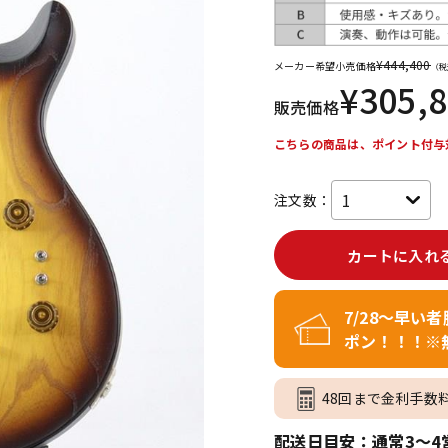
DTM オンラ
レコーディン
イン納品
グ機器
¥
444,400
メーカー希望小売価格
（税
¥
305,
販売価格
ジ
こちらの商品は、ポイント付与
注文数：
カートに入れ
7/28～早い
ポン！！！※
48回まで金利手数
配送日目安：通常3～4