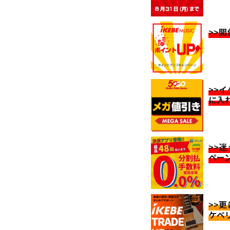
>>
>>
に入
>>
ペー
>>
ケベ