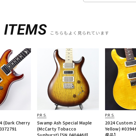
D
ITEMS
こちらもよく見られています
P.R.S.
P.R.S.
 (Dark Cherry
Swamp Ash Special Maple
2024 Custom 2
.0372791
(McCarty Tobacco
Yellow) #039
Sunburst) [SN.0404468]
産品】