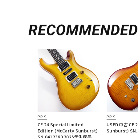
RECOMMENDE
P.R.S.
P.R.S.
CE 24 Special Limited
USED 中古 CE 24
Edition (McCarty Sunburst)
Sunburst) SN
SN.0412360 2025年生産品