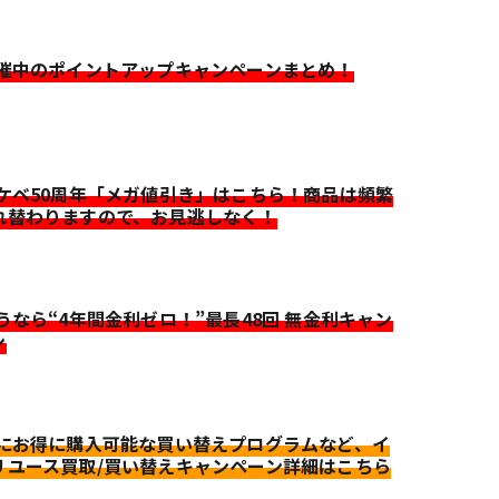
開催中のポイントアップキャンペーンまとめ！
イケベ50周年「メガ値引き」はこちら！商品は頻繁
れ替わりますので、お見逃しなく！
迷うなら“4年間金利ゼロ！”最長48回 無金利キャン
ン
更にお得に購入可能な買い替えプログラムなど、イ
リユース買取/買い替えキャンペーン詳細はこちら