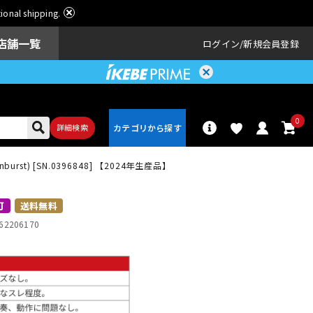
ational shipping.
店舗一覧
ログイン
新規会員登録
0
詳細検索
o Sunburst) [SN.0396848] 【2024年生産品】
パーカッショ
ドラム
ン
可
送料無料
62206170
アンプ
エフェクター