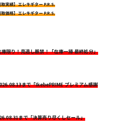
買取実績】エレキギター P.R.S.
買取価格】エレキギター P.R.S.
>在庫限り！見逃し厳禁！「在庫一掃 最終処分」
2026.08.13まで「IkebePRIME プレミアム感謝
026.08.31まで「決算売り尽くしセール」