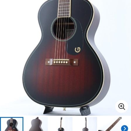
ベース
ウクレレ
ドラム
パーカッション
キーボード
電子ピアノ
管楽器
その他楽器
アンプ
エフェクター
DJ機器
DTM