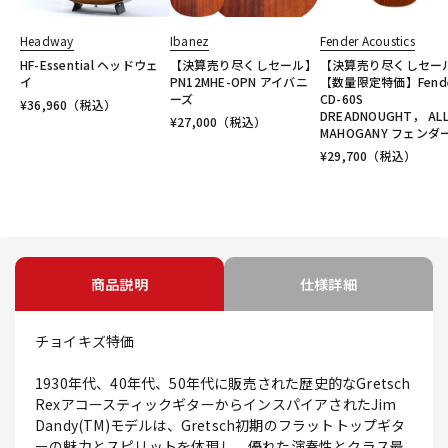
Headway
Ibanez
Fender Acoustics
HF-Essential ヘッドウェ
【決算売り尽くしセール】
【決算売り尽くしセー
イ
PN12MHE-OPN アイバニ
【数量限定特価】Fend
ーズ
CD-60S
¥
36,960
（税込）
DREADNOUGHT， ALL
¥
27,000
（税込）
MAHOGANY フェンダ
¥
29,700
（税込）
商品説明
仕様詳細
チョイキズ特価
1930年代、40年代、50年代に販売された歴史的なGretsch
RexアコースティックギターからインスパイアされたJim
Dandy(TM)モデルは、Gretsch初期のフラットトップギタ
ーの魅力とスピリットを体現し、優れた演奏性とクラス最