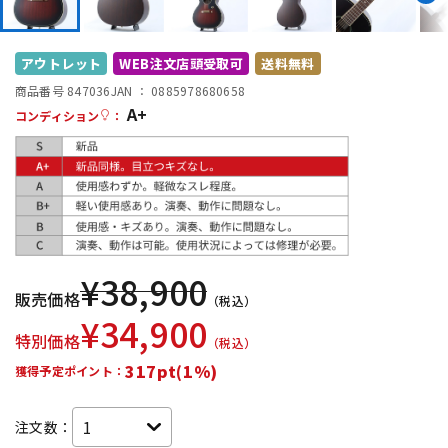
DTM オンライン納品
レコーディング機器
アウトレット
WEB注文店頭受取可
送料無料
配信/ライブ機器
楽器アクセサリ
商品番号 847036
JAN ：
0885978680658
A+
コンディション
：
中古
ヴィンテージ
¥
38,900
販売価格
（税込）
¥
34,900
特別価格
（税込）
317pt(1%)
獲得予定ポイント：
注文数：