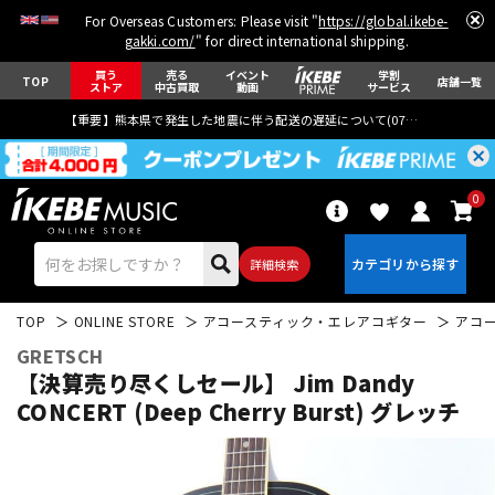
For Overseas Customers: Please visit "
https://global.ikebe-
gakki.com/
" for direct international shipping.
買う
売る
イベント
学割
TOP
店舗一覧
ストア
中古買取
動画
サービス
【重要】熊本県で発生した地震に伴う配送の遅延について(
07月29日
更新)
0
詳細検索
TOP
ONLINE STORE
アコースティック・エレアコギター
アコ
GRETSCH
【決算売り尽くしセール】 Jim Dandy
CONCERT (Deep Cherry Burst) グレッチ
エレキギター
アコギ/エレアコ