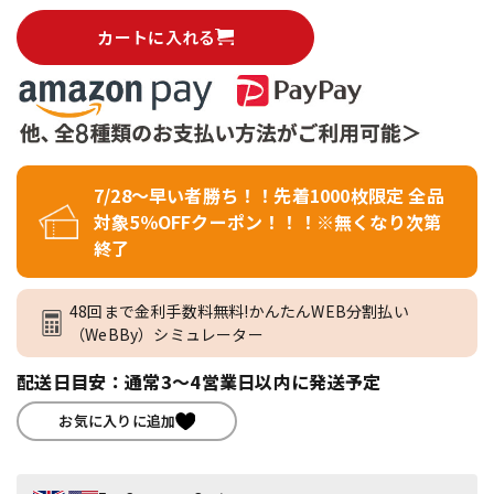
カートに入れる
7/28～早い者勝ち！！先着1000枚限定 全品
対象5％OFFクーポン！！！※無くなり次第
終了
48回まで金利手数料無料!かんたんWEB分割払い
（WeBBy）シミュレーター
配送日目安：通常3～4営業日以内に発送予定
お気に入りに追加