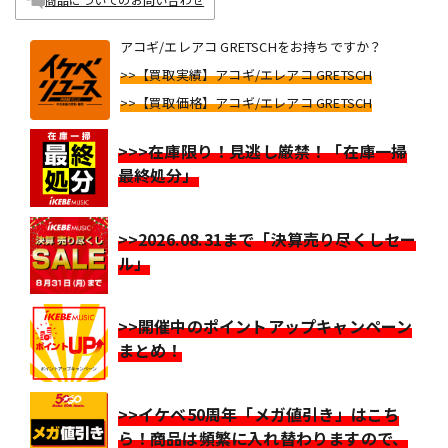
アコギ/エレアコ GRETSCHをお持ちですか？
>>【買取実績】アコギ/エレアコ GRETSCH
>>【買取価格】アコギ/エレアコ GRETSCH
>>>在庫限り！見逃し厳禁！「在庫一掃
最終処分」
>>2026.08.31まで「決算売り尽くしセー
ル」
>>開催中のポイントアップキャンペーン
まとめ！
>>イケベ50周年「メガ値引き」はこち
ら！商品は頻繁に入れ替わりますので、