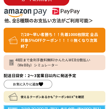
7/28～早い者勝ち！！先着1000枚限定 全品
対象5％OFFクーポン！！！※無くなり次第
終了
48回まで金利手数料無料!かんたんWEB分割払い
（WeBBy）シミュレーター
配送日目安：2～3営業日以内に発送予定
お気に入りに追加
使えるクーポンあるかも"クーポンBOX"を確認