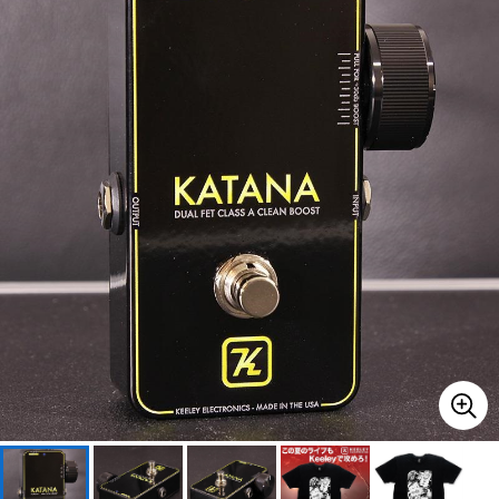
ベース
ウクレレ
ドラム
パーカッション
キーボード
電子ピアノ
管楽器
その他楽器
アンプ
エフェクター
DJ機器
DTM