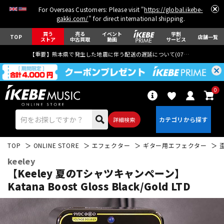
For Overseas Customers: Please visit "
https://global.ikebe-
gakki.com/
" for direct international shipping.
買う
売る
イベント
学割
TOP
店舗一覧
ストア
中古買取
動画
サービス
【重要】熊本県で発生した地震に伴う配送の遅延について(
07月29日
更新)
0
詳細検索
TOP
ONLINE STORE
エフェクター
ギター用エフェクター
keeley
【Keeley 夏のTシャツキャンペーン】
Katana Boost Gloss Black/Gold LTD
エレキギター
アコギ/エレアコ