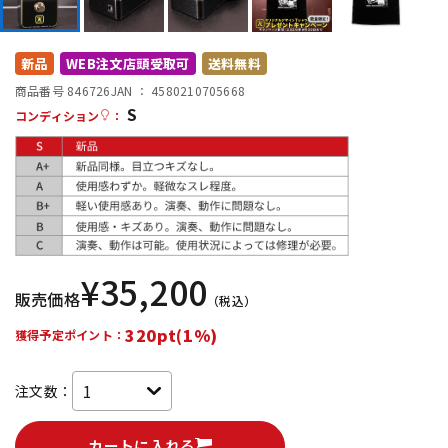
DTM オンライン納品
レコーディング機器
新品
WEB注文店頭受取可
送料無料
配信/ライブ機器
楽器アクセサリ
商品番号 846726
JAN ：
4580210705668
S
コンディション
：
中古
ヴィンテージ
¥
35,200
販売価格
（税込）
320pt(1%)
獲得予定ポイント：
注文数：
カートに入れる