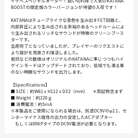
イケベスペシャルオーダー！鋭い切れ味で人気のKATANA
BOOSTの限定版カラーバージョンが待望の入荷です！
KATANAはチューブライクな音色を生み出すFET回路と、
内部昇圧により生み出される余裕のあるヘッドルームによ
り生み出されるリッチなサウンドが特徴のクリーンブース
ターです。
生産完了となっていましたが、プレイヤーのリクエストに
より設計を見直され復活しました。
抵抗などの数値はオリジナルのKATANAに準じつつもハイ
ゲインモードはアップデートされており、低域でも濁る事
のない明瞭なサウンドを出力します。
【Specifications】
■ SIZE：約W61 x H112 x D32（mm） ＊突起物含まず
■ Weight：約220ｇ
■ 消費電流：約5ｍA
※本製品をご使用になられる場合は、別途DC9Vのφ2.1、セ
ンターマイナス極性の出力の安定したACアダプター
もしくは006PタイプのDC9V電池が必要となります。