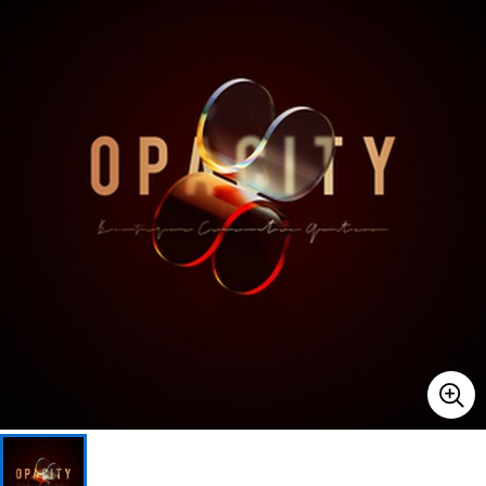
ベース
ウクレレ
ドラム
パーカッション
キーボード
電子ピアノ
管楽器
その他楽器
アンプ
エフェクター
DJ機器
DTM