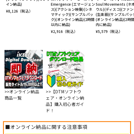
イン納品)
Emergence (エマージェン
Soul Movements (
ス)(アクション映像)(シネ
ウル)(ディスコ)(ファン
¥
8,126
（税込）
マティック)(サンプルパッ
(生楽器)(サンプルパッ
ク)(オンライン納品)(2時間
(オンライン納品)(2時
以内に納品)
内に納品)
¥
2,916
（税込）
¥
5,579
（税込）
>>オンライン納品
>>【DTMソフトウ
商品一覧
ェア・オンライン納
品】購入初心者ガイ
ド！
■オンライン納品に関する注意事項