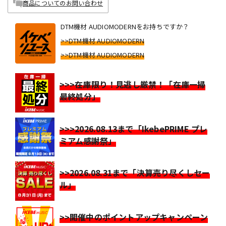
商品についてのお問い合わせ
DTM機材 AUDIOMODERNをお持ちですか？
>>DTM機材 AUDIOMODERN
>>DTM機材 AUDIOMODERN
>>>在庫限り！見逃し厳禁！「在庫一掃
最終処分」
>>>2026.08.13まで「IkebePRIME プレ
ミアム感謝祭」
>>2026.08.31まで「決算売り尽くしセー
ル」
>>開催中のポイントアップキャンペーン