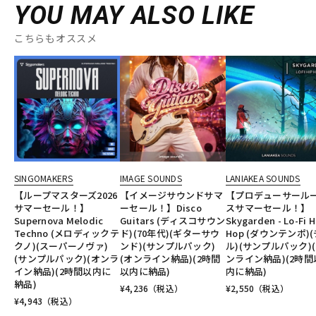
YOU MAY ALSO LIKE
こちらもオススメ
SINGOMAKERS
IMAGE SOUNDS
LANIAKEA SOUNDS
【ループマスターズ2026
【イメージサウンドサマ
【プロデューサール
サマーセール！】
ーセール！】Disco
スサマーセール！】
Supernova Melodic
Guitars (ディスコサウン
Skygarden - Lo-Fi H
Techno (メロディックテ
ド)(70年代)(ギターサウ
Hop (ダウンテンポ)(
クノ)(スーパーノヴァ)
ンド)(サンプルパック)
ル)(サンプルパック)
(サンプルパック)(オンラ
(オンライン納品)(2時間
ンライン納品)(2時間
イン納品)(2時間以内に
以内に納品)
内に納品)
納品)
¥
4,236
（税込）
¥
2,550
（税込）
¥
4,943
（税込）