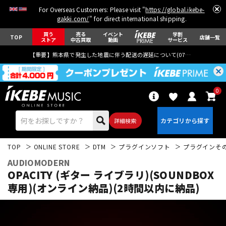
For Overseas Customers: Please visit "
https://global.ikebe-
gakki.com/
" for direct international shipping.
買う
売る
イベント
学割
TOP
店舗一覧
ストア
中古買取
動画
サービス
【重要】熊本県で発生した地震に伴う配送の遅延について(
07月29日
更新)
0
詳細検索
TOP
ONLINE STORE
DTM
プラグインソフト
プラグインそ
AUDIOMODERN
OPACITY (ギター ライブラリ)(SOUNDBOX
専用)(オンライン納品)(2時間以内に納品)
エレキギター
アコギ/エレアコ