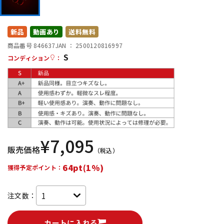
DTM オンライン納品
レコーディング機器
新品
動画あり
送料無料
配信/ライブ機器
楽器アクセサリ
商品番号 846637
JAN ：
2500120816997
S
コンディション
：
中古
ヴィンテージ
¥
7,095
販売価格
（税込）
64pt(1%)
獲得予定ポイント：
注文数：
カートに入れる