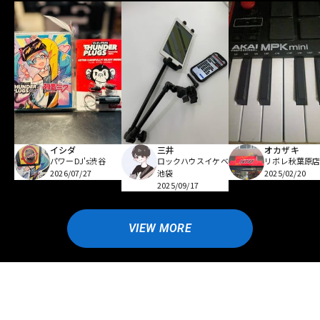
イシダ
三井
オカザキ
パワーDJ's渋谷
ロックハウスイケベ
リボレ秋葉原
2026/07/27
池袋
2025/02/20
2025/09/17
VIEW MORE