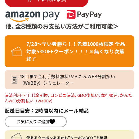
7/28～早い者勝ち！！先着1000枚限定 全品
対象5％OFFクーポン！！！※無くなり次第
終了
48回まで金利手数料無料!かんたんWEB分割払い
（WeBBy）シミュレーター
決済利用不可: 代金引換, コンビニ決済, GMO後払い, 銀行振込, かんた
んWEB分割払い（WeBBy)
配送日目安：2時間以内にメール納品
お気に入りに追加
使えるクーポンあるかも"クーポンBOX"を確認