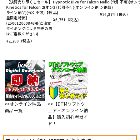
【決算売り尽くしセール】
Hypnotic Dive for Falcon
Mello (代引不可)(オ
Kinetics for Falcon 2(オン
2 (代引不可)(オンライン納
ン納品)
ライン納品)(代引不可)【数
品)
¥
16,874
（税込）
量限定特価】
¥
6,751
（税込）
(2500120008484)(ご注文
タイミングによる完売の際
はご容赦ください)
¥
2,200
（税込）
>>オンライン納品
>>【DTMソフトウ
商品一覧
ェア・オンライン納
品】購入初心者ガイ
ド！