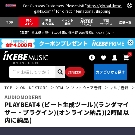
For Overseas Customers: Please visit "
https://global.ikebe-
gakki.com/
" for direct international shipping.
買う
売る
イベント
学割
TOP
店舗一覧
ストア
中古買取
動画
サービス
【重要】熊本県で発生した地震に伴う配送の遅延について(
07月29日
更新)
0
詳細検索
TOP
ONLINE STORE
DTM
ソフトウェア音源
マルチ音源
AUDIOMODERN
PLAYBEAT4 (ビート生成ツール)(ランダマイ
ザー・プラグイン)(オンライン納品)(2時間以
内に納品)
エレキギター
アコギ/エレアコ