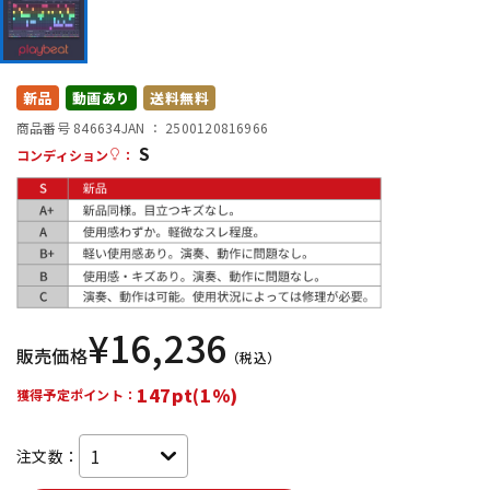
DTM オンライン納品
レコーディング機器
配信/ライブ機器
楽器アクセサリ
新品
動画あり
送料無料
商品番号 846634
JAN ：
2500120816966
S
コンディション
：
中古
ヴィンテージ
¥
16,236
販売価格
（税込）
147pt(1%)
獲得予定ポイント：
注文数：