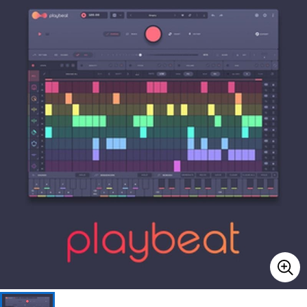
ベース
ウクレレ
ドラム
パーカッション
キーボード
電子ピアノ
管楽器
その他楽器
アンプ
エフェクター
DJ機器
DTM