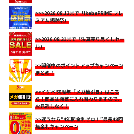
>>>2026.08.13まで「IkebePRIME プレ
ミアム感謝祭」
>>2026.08.31まで「決算売り尽くしセー
ル」
>>開催中のポイントアップキャンペーン
まとめ！
>>イケベ50周年「メガ値引き」はこち
ら！商品は頻繁に入れ替わりますので、
お見逃しなく！
>>迷うなら“4年間金利ゼロ！”最長48回
無金利キャンペーン