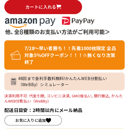
カートに入れる
7/28～早い者勝ち！！先着1000枚限定 全品
対象5％OFFクーポン！！！※無くなり次第
終了
48回まで金利手数料無料!かんたんWEB分割払い
（WeBBy）シミュレーター
決済利用不可: 代金引換, コンビニ決済, GMO後払い, 銀行振込, かんた
んWEB分割払い（WeBBy)
配送日目安：2時間以内にメール納品
お気に入りに追加