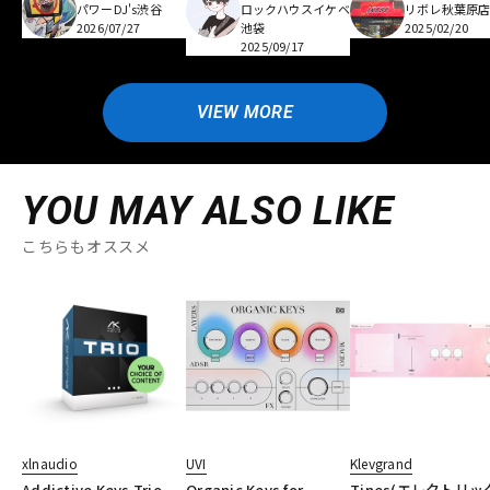
パワーDJ's渋谷
ロックハウスイケベ
リボレ秋葉原
2026/07/27
池袋
2025/02/20
2025/09/17
VIEW MORE
YOU MAY ALSO LIKE
こちらもオススメ
xlnaudio
UVI
Klevgrand
Addictive Keys Trio
Organic Keys for
Tines(エレクトリッ