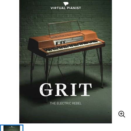
ベース
ウクレレ
ドラム
パーカッション
キーボード
電子ピアノ
管楽器
その他楽器
アンプ
エフェクター
DJ機器
DTM