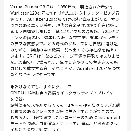
Virtual Pianist GRITは、1950年代に製造された希少な
Wurlitzer 120を元に制作されたエレクトリック・ピアノ音
源です。Wurlitzer 120ならではの鋭い立ち上がりと、ザラ
つきのあるエッジ感を、現代の音楽制作環境で自在に扱え
るよう再構築しました。60年代ソウルの温度感、70年代フ
ァンクの歯切れ、80年代の派手な存在感、90年代インディ
のラフな質感まで。どの時代のグルーブにも自然に溶け込
みながら、楽曲の中で確実に前へ出てくる存在感を備えて
います。GRITは単なるビンテージ音源の再現ではありませ
ん。楽曲の中で埋もれず、生々しさや少しの荒ささえも魅
力として成立する音。それこそが、Wurlitzer 120が持つ本
質的なキャラクターです。
◆弾けなくても、すぐにグルーブ
GRITはUJAM独自の高度なインタラクティブ・プレイヤー
を搭載。
鍵盤演奏のスキルがなくても、1キーを押すだけでリズム感
と表情のあるフレーズを即座に生み出すことができます。
もちろん、自分で演奏したいユーザーのためにInstrument
モードも搭載。自動演奏とマニュアル演奏、どちらのスタ
イルにも柔軟に対応します。