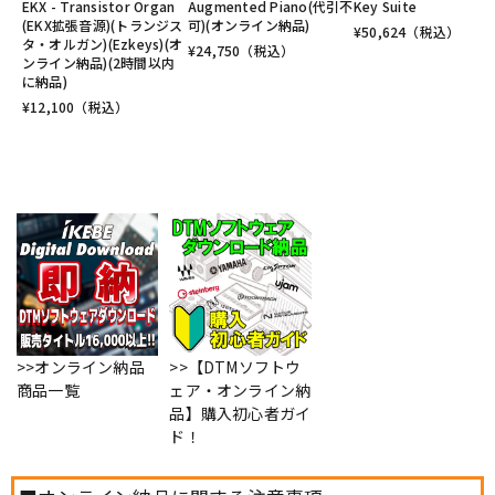
EKX - Transistor Organ
Augmented Piano(代引不
Key Suite
(EKX拡張音源)(トランジス
可)(オンライン納品)
¥
50,624
（税込）
タ・オルガン)(Ezkeys)(オ
¥
24,750
（税込）
ンライン納品)(2時間以内
に納品)
¥
12,100
（税込）
>>オンライン納品
>>【DTMソフトウ
商品一覧
ェア・オンライン納
品】購入初心者ガイ
ド！