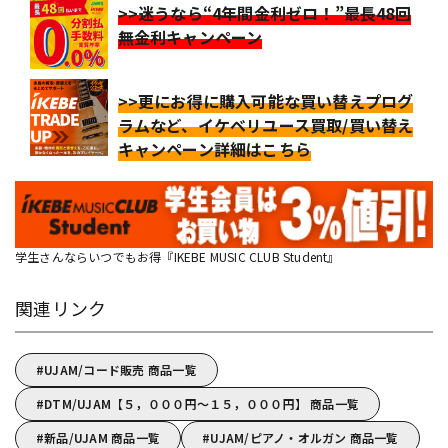
>>迷うなら“4年間金利ゼロ！”最長48回
無金利キャンペーン
>>更にお得に購入可能な買い替えプログ
ラムなど、イケベリユース買取/買い替え
キャンペーン詳細はこちら
学生さんならいつでもお得『IKEBE MUSIC CLUB Student』
関連リンク
UJAM/コード販売 商品一覧
DTM/UJAM【５，０００円～１５，０００円】 商品一覧
新品/UJAM 商品一覧
UJAM/ピアノ・オルガン 商品一覧