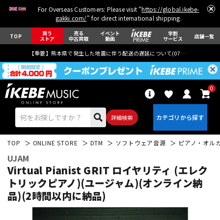
For Overseas Customers: Please visit "
https://global.ikebe-
gakki.com/
" for direct international shipping.
買う
売る
イベント
学割
TOP
店舗一覧
ストア
中古買取
動画
サービス
【重要】熊本県で発生した地震に伴う配送の遅延について(
07月29日
更新)
0
詳細検索
TOP
ONLINE STORE
DTM
ソフトウェア音源
ピアノ・オル
UJAM
Virtual Pianist GRIT ロイヤリティ (エレク
トリックピアノ)(ユージャム)(オンライン納
品)(2時間以内に納品)
エレキギター
アコギ/エレアコ