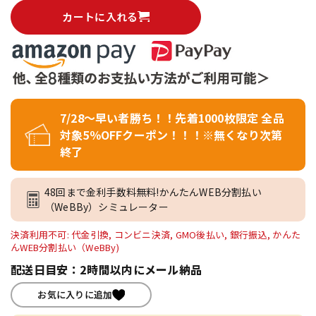
カートに入れる
7/28～早い者勝ち！！先着1000枚限定 全品
対象5％OFFクーポン！！！※無くなり次第
終了
48回まで金利手数料無料!かんたんWEB分割払い
（WeBBy）シミュレーター
決済利用不可: 代金引換, コンビニ決済, GMO後払い, 銀行振込, かんた
んWEB分割払い（WeBBy)
配送日目安：2時間以内にメール納品
お気に入りに追加