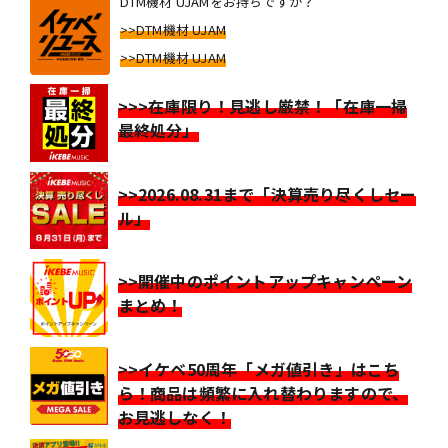
DTM機材 UJAMをお持ちですか？
>>DTM機材 UJAM
>>DTM機材 UJAM
>>>在庫限り！見逃し厳禁！「在庫一掃
最終処分」
>>2026.08.31まで「決算売り尽くしセー
ル」
>>開催中のポイントアップキャンペーン
まとめ！
>>イケベ50周年「メガ値引き」はこち
ら！商品は頻繁に入れ替わりますので、
お見逃しなく！