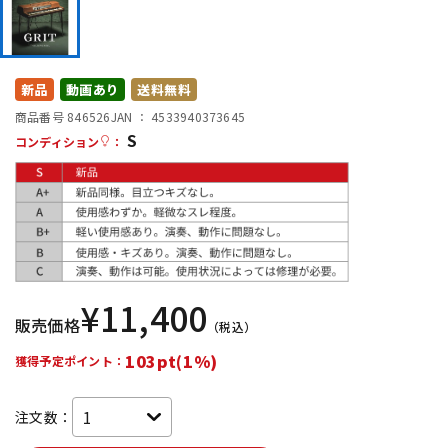
DTM オンライン納品
レコーディング機器
配信/ライブ機器
楽器アクセサリ
新品
動画あり
送料無料
商品番号 846526
JAN ：
4533940373645
S
コンディション
：
中古
ヴィンテージ
¥
11,400
販売価格
（税込）
103pt(1%)
獲得予定ポイント：
注文数：