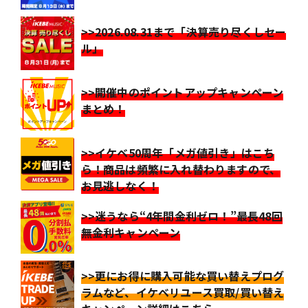
>>2026.08.31まで「決算売り尽くしセー
ル」
>>開催中のポイントアップキャンペーン
まとめ！
>>イケベ50周年「メガ値引き」はこち
ら！商品は頻繁に入れ替わりますので、
お見逃しなく！
>>迷うなら“4年間金利ゼロ！”最長48回
無金利キャンペーン
>>更にお得に購入可能な買い替えプログ
ラムなど、イケベリユース買取/買い替え