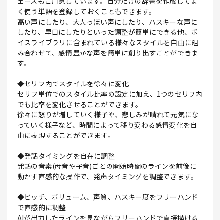
ェースもご用意しています。自分だけの辞書を作成してよ
く使う単語を登録しておくこともできます。
高い声にしたり、大人っぽい声にしたり、ハスキーな声に
したり、早口にしたりといった調整が簡単にできる他、ボ
イスライブラリに含まれている様々なスタイルを自由に組
み合わせて、感情豊かな声を簡単に創り出すことができま
す。
◆セリフ内でスタイルを徐々に変化
セリフ単位でのスタイル比率の設定に加え、1つのセリフ内
でも比率を変化させることができます。
徐々に怒りが増していく様子や、悲しみが晴れて元気にな
っていく様子など、時間によって移り変わる感情変化を自
由に表現することができます。
◆発話タイミングを自在に調整
発話の音素(母音や子音)ごとの開始時間のラインを前後に
動かす直感的な操作で、発声タイミングを調整できます。
◆ピッチ、ボリューム、声質、ハスキー度をフリーハンド
で直感的に調整
AIが出力したラインを見ながらフリーハンドで直接描ける