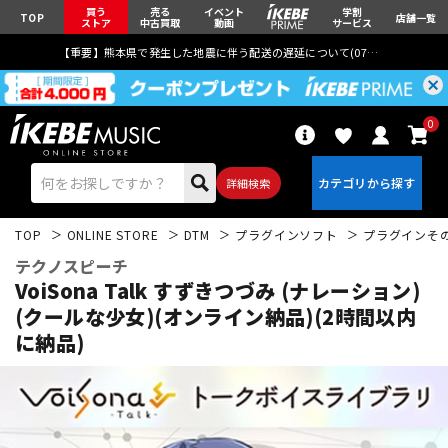
買う
売る
イベント
学割
TOP
店舗一覧
ストア
中古買取
動画
サービス
【重要】熊本県で発生した地震に伴う配送の遅延について(
07月29日
更新)
0
詳細検索
TOP
ONLINE STORE
DTM
プラグインソフト
プラグインそ
テクノスピーチ
VoiSona Talk すずきつづみ (ナレーション)
(クールな少女)(オンライン納品)(2時間以内
に納品)
エレキギター
アコギ/エレアコ
ベース
ウクレレ