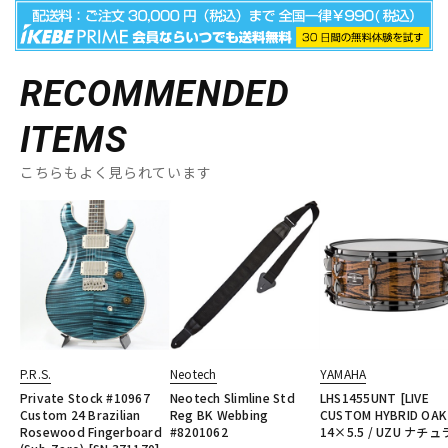
RECOMMENDED
ITEMS
こちらもよく見られています
P.R.S.
Neotech
YAMAHA
Private Stock #10967
Neotech Slimline Std
LHS1455UNT [LIVE
Custom 24 Brazilian
Reg BK Webbing
CUSTOM HYBRID OAK
Rosewood Fingerboard
#8201062
14×5.5 / UZU ナチュ