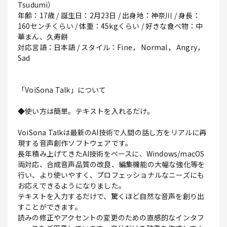
Tsudumi）
年齢：17歳 / 誕生日：2月23日 / 出身地：神奈川 / 身長：
160センチくらい / 体重：45kgくらい / 好きな食べ物：中
華まん、久寿餅
対応言語：日本語 / スタイル：Fine， Normal， Angry，
Sad
「VoiSona Talk」について
◆使い方は簡単。テキストを入れるだけ。
VoiSona Talkは最新のAI技術で人間の話し方をリアルに再
現する音声創作ソフトウェアです。
長年積み上げてきたAI技術をベースに、Windows/macOS
両対応、合成音声品質の改良、編集機能の大幅な強化等を
行い、より使いやすく、プロフェッショナルなニーズにも
お応えできるようになりました。
テキストを入力するだけで、驚くほど自然な音声を創り出
すことができます。
読みの修正やアクセントの変更のための直感的なインタフ