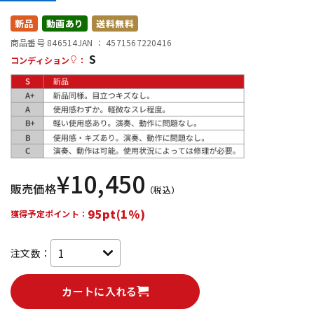
配信/ライブ機器
楽器アクセサリ
新品
動画あり
送料無料
商品番号 846514
JAN ：
4571567220416
S
コンディション
：
中古
ヴィンテージ
¥
10,450
販売価格
（税込）
95pt(1%)
獲得予定ポイント：
注文数：
カートに入れる