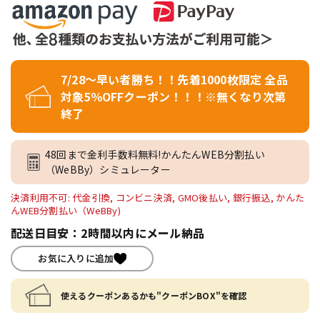
7/28～早い者勝ち！！先着1000枚限定 全品
対象5％OFFクーポン！！！※無くなり次第
終了
48回まで金利手数料無料!かんたんWEB分割払い
（WeBBy）シミュレーター
決済利用不可: 代金引換, コンビニ決済, GMO後払い, 銀行振込, かんた
んWEB分割払い（WeBBy)
配送日目安：2時間以内にメール納品
お気に入りに追加
使えるクーポンあるかも"クーポンBOX"を確認