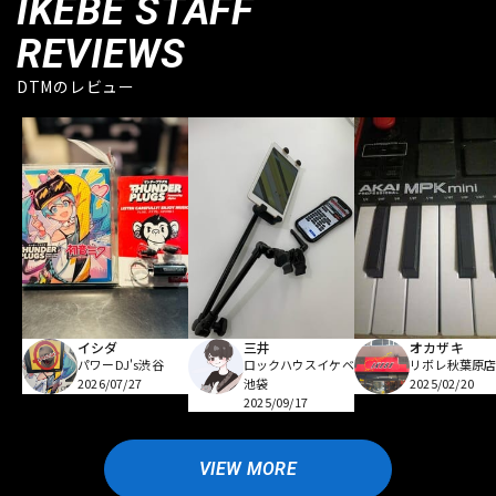
IKEBE STAFF
REVIEWS
DTMのレビュー
イシダ
三井
オカザキ
パワーDJ's渋谷
ロックハウスイケベ
リボレ秋葉原
2026/07/27
池袋
2025/02/20
2025/09/17
VIEW MORE