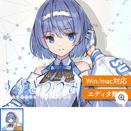
ドラム
パーカッション
キーボード
電子ピアノ
管楽器
その他楽器
アンプ
エフェクター
DJ機器
DTM
DTM オンライン納品
レコーディング機器