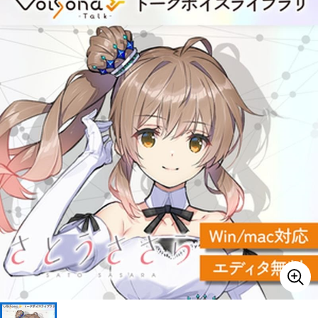
ベース
ウクレレ
ドラム
パーカッション
キーボード
電子ピアノ
管楽器
その他楽器
アンプ
エフェクター
DJ機器
DTM