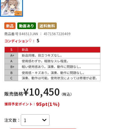
DTM オンライン納品
レコーディング機器
配信/ライブ機器
楽器アクセサリ
新品
動画あり
送料無料
商品番号 846513
JAN ：
4571567220409
S
コンディション
：
中古
ヴィンテージ
¥
10,450
販売価格
（税込）
95pt(1%)
獲得予定ポイント：
注文数：