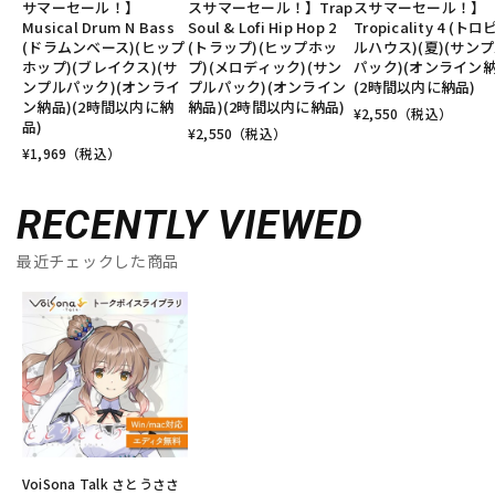
サマーセール！】
スサマーセール！】Trap
スサマーセール！】
Musical Drum N Bass
Soul & Lofi Hip Hop 2
Tropicality 4 (ト
(ドラムンベース)(ヒップ
(トラップ)(ヒップホッ
ルハウス)(夏)(サン
ホップ)(ブレイクス)(サ
プ)(メロディック)(サン
パック)(オンライン納
ンプルパック)(オンライ
プルパック)(オンライン
(2時間以内に納品)
ン納品)(2時間以内に納
納品)(2時間以内に納品)
¥
2,550
（税込）
品)
¥
2,550
（税込）
¥
1,969
（税込）
RECENTLY VIEWED
最近チェックした商品
VoiSona Talk さとうささ