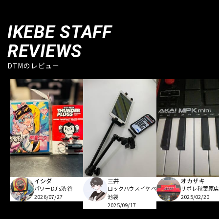
IKEBE STAFF
REVIEWS
DTMのレビュー
イシダ
三井
オカザキ
パワーDJ's渋谷
ロックハウスイケベ
リボレ秋葉原
2026/07/27
池袋
2025/02/20
2025/09/17