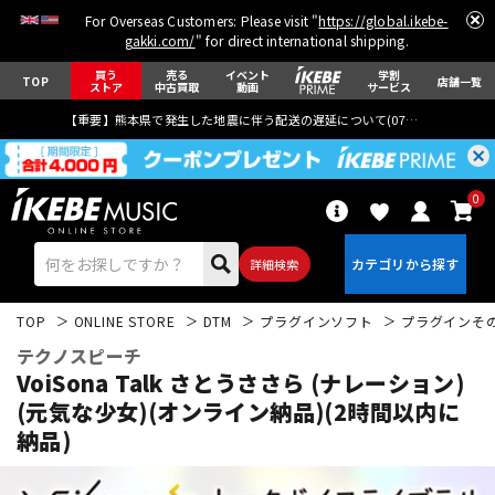
For Overseas Customers: Please visit "
https://global.ikebe-
gakki.com/
" for direct international shipping.
買う
売る
イベント
学割
TOP
店舗一覧
ストア
中古買取
動画
サービス
【重要】熊本県で発生した地震に伴う配送の遅延について(
07月29日
更新)
0
詳細検索
TOP
ONLINE STORE
DTM
プラグインソフト
プラグインそ
テクノスピーチ
VoiSona Talk さとうささら (ナレーション)
(元気な少女)(オンライン納品)(2時間以内に
納品)
エレキギター
アコギ/エレアコ