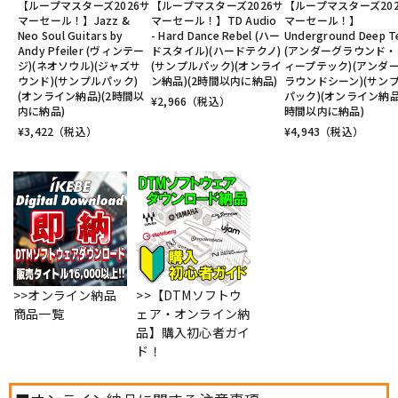
【ループマスターズ2026サ
【ループマスターズ2026サ
【ループマスターズ20
マーセール！】Jazz &
マーセール！】TD Audio
マーセール！】
Neo Soul Guitars by
- Hard Dance Rebel (ハー
Underground Deep T
Andy Pfeiler (ヴィンテー
ドスタイル)(ハードテクノ)
(アンダーグラウンド・
ジ)(ネオソウル)(ジャズサ
(サンプルパック)(オンライ
ィープテック)(アンダ
ウンド)(サンプルパック)
ン納品)(2時間以内に納品)
ラウンドシーン)(サン
(オンライン納品)(2時間以
パック)(オンライン納品)
¥
2,966
（税込）
内に納品)
時間以内に納品)
¥
3,422
（税込）
¥
4,943
（税込）
>>オンライン納品
>>【DTMソフトウ
商品一覧
ェア・オンライン納
品】購入初心者ガイ
ド！