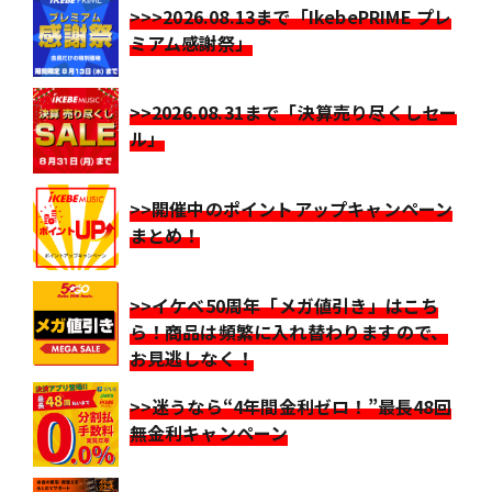
>>>2026.08.13まで「IkebePRIME プレ
ミアム感謝祭」
>>2026.08.31まで「決算売り尽くしセー
ル」
>>開催中のポイントアップキャンペーン
まとめ！
>>イケベ50周年「メガ値引き」はこち
ら！商品は頻繁に入れ替わりますので、
お見逃しなく！
>>迷うなら“4年間金利ゼロ！”最長48回
無金利キャンペーン