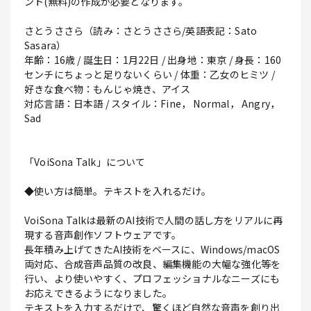
ント(無料)の作成が必要となります。
さとうささら（読み：さとうささら/英語表記：Sato
Sasara）
年齢：16歳 / 誕生日：1月22日 / 出身地：東京 / 身長：160
センチにちょっと足りないくらい / 体重：乙女のヒミツ /
好きな食べ物：もんじゃ焼き、アイス
対応言語：日本語 / スタイル：Fine， Normal， Angry，
Sad
「VoiSona Talk」について
◆使い方は簡単。テキストを入れるだけ。
VoiSona Talkは最新のAI技術で人間の話し方をリアルに再
現する音声創作ソフトウェアです。
長年積み上げてきたAI技術をベースに、Windows/macOS
両対応、合成音声品質の改良、編集機能の大幅な強化等を
行い、より使いやすく、プロフェッショナルなニーズにも
お応えできるようになりました。
テキストを入力するだけで、驚くほど自然な音声を創り出