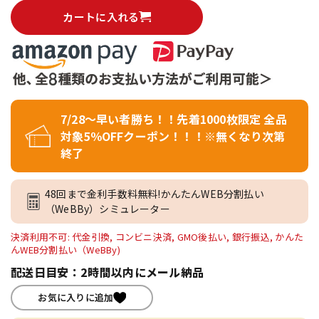
カートに入れる
7/28～早い者勝ち！！先着1000枚限定 全品
対象5％OFFクーポン！！！※無くなり次第
終了
48回まで金利手数料無料!かんたんWEB分割払い
（WeBBy）シミュレーター
決済利用不可: 代金引換, コンビニ決済, GMO後払い, 銀行振込, かんた
んWEB分割払い（WeBBy)
配送日目安：2時間以内にメール納品
お気に入りに追加