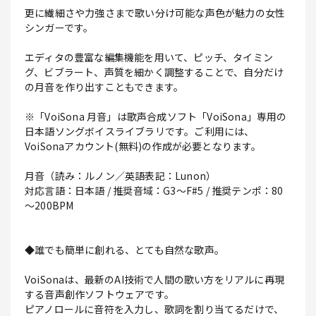
更に繊細さや力強さまで歌い分け可能な声色が魅力の女性
シンガーです。
エディタの豊富な編集機能を用いて、ピッチ、タイミン
グ、ビブラート、声質を細かく調整することで、自分だけ
の月音を作り出すこともできます。
※「VoiSona 月音」は歌声合成ソフト「VoiSona」専用の
日本語ソングボイスライブラリです。ご利用には、
VoiSonaアカウント(無料)の作成が必要となります。
月音（読み：ルノン／英語表記：Lunon）
対応言語：日本語 / 推奨音域：G3～F#5 / 推奨テンポ：80
～200BPM
◆誰でも簡単に創れる、とても自然な歌声。
VoiSonaは、最新のAI技術で人間の歌い方をリアルに再現
する音声創作ソフトウェアです。
ピアノロールに音符を入力し、歌詞を割り当てるだけで、