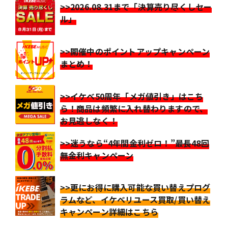
>>2026.08.31まで「決算売り尽くしセー
ル」
>>開催中のポイントアップキャンペーン
まとめ！
>>イケベ50周年「メガ値引き」はこち
ら！商品は頻繁に入れ替わりますので、
お見逃しなく！
>>迷うなら“4年間金利ゼロ！”最長48回
無金利キャンペーン
>>更にお得に購入可能な買い替えプログ
ラムなど、イケベリユース買取/買い替え
キャンペーン詳細はこちら