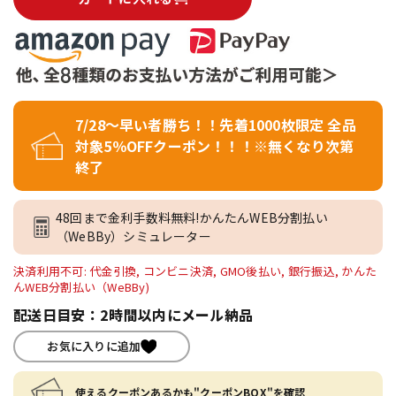
7/28～早い者勝ち！！先着1000枚限定 全品
対象5％OFFクーポン！！！※無くなり次第
終了
48回まで金利手数料無料!かんたんWEB分割払い
（WeBBy）シミュレーター
決済利用不可: 代金引換, コンビニ決済, GMO後払い, 銀行振込, かんた
んWEB分割払い（WeBBy)
配送日目安：2時間以内にメール納品
お気に入りに追加
使えるクーポンあるかも"クーポンBOX"を確認