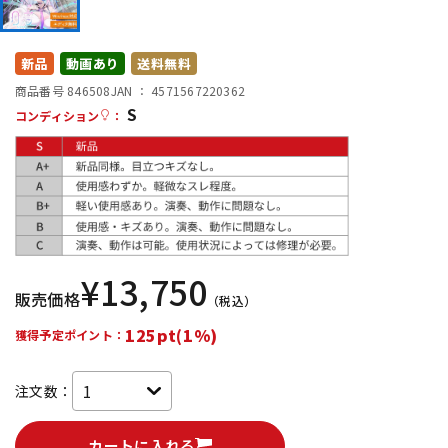
DTM オンライン納品
レコーディング機器
新品
動画あり
送料無料
配信/ライブ機器
楽器アクセサリ
商品番号 846508
JAN ：
4571567220362
S
コンディション
：
中古
ヴィンテージ
¥
13,750
販売価格
（税込）
125pt(1%)
獲得予定ポイント：
注文数：
カートに入れる