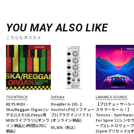
YOU MAY ALSO LIKE
こちらもオススメ
TOONTRACK
Softube
LANIAKEA SOUNDS
KEYS MIDI -
Doepfer A-101-2
【プロデューサール
Ska/Reggae Organ (レ
Vactrol LPG(ソフチュー
スサマーセール！】
ゲエ)(スカ)(EZkeys用
ブ)(プラグインソフト)
Toricos - Synthwav
MIDIライブラリ)(オンラ
(オンライン納品)
For Spire 2 (シンセ
イン納品)(2時間以内に
ーブ)(レトロウェーブ
¥
5,806
（税込）
納品)
(Spireプリセット)(