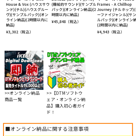
House & Vox (ハウスサウ
(機械的サウンド)(サンプル
Frames - A Chillhop
ンド)(チル)(ハウスグルー
パック)(オンライン納品)(2
Journey (チルホップ)
ヴ)(サンプルパック)(オン
時間以内に納品)
ーファイジャンル)(サ
ライン納品)(2時間以内に
ルパック)(オンライン納
¥
45,848
（税込）
納品)
(2時間以内に納品)
¥
3,302
（税込）
¥
4,943
（税込）
>>オンライン納品
>>【DTMソフトウ
商品一覧
ェア・オンライン納
品】購入初心者ガイ
ド！
■オンライン納品に関する注意事項