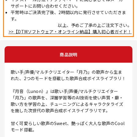
サポートにお問い合わせください。
平常時はご決済完了後、2時間以内に発行させていただきま
す。
以上、予めご了承の上ご注文下さい。
>>【DTMソフトウェア・オンライン納品】購入初心者ガイド！
商品説明
歌い手/声優/マルチクリエイター「月乃」の歌声から生ま
れた、2つのモードを搭載した歌声合成ボイスライブラリ！
『月音（Lunon）』は歌い手/声優/マルチクリエイター
「月乃」の歌声を、深層学習等のAI技術を使い声質・癖・
歌い方を学習の上、チューニングによるキャラクタライズ
を施した次世代の歌声合成ボイスライブラリです。
甘く可愛らしい歌声のSweet、艶っぽく大人な歌声のCool
モード搭載。