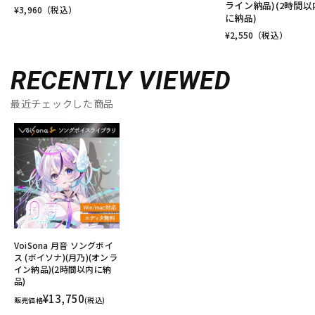
ライン納品)(2時間以
¥
3,960
（税込）
に納品)
¥
2,550
（税込）
RECENTLY VIEWED
最近チェックした商品
VoiSona 月音 ソングボイ
ス (ボイソナ)(月乃)(オンラ
イン納品)(2時間以内に納
品)
¥13,750
販売価格
(税込)