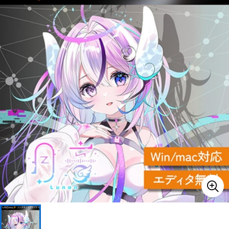
ベース
ウクレレ
ドラム
パーカッション
キーボード
電子ピアノ
管楽器
その他楽器
アンプ
エフェクター
DJ機器
DTM