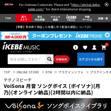
For Overseas Customers: Please visit "
https://global.ikebe-
gakki.com/
" for direct international shipping.
買う
売る
イベント
学割
TOP
店舗一覧
ストア
中古買取
動画
サービス
【重要】熊本県で発生した地震に伴う配送の遅延について(
07月29日
更新)
0
詳細検索
TOP
ONLINE STORE
DTM
プラグインソフト
プラグインそ
テクノスピーチ
VoiSona 月音 ソングボイス (ボイソナ)(月
乃)(オンライン納品)(2時間以内に納品)
エレキギター
アコギ/エレアコ