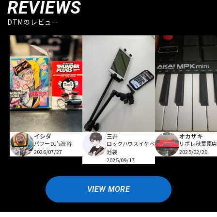
REVIEWS
DTMのレビュー
イシダ
三井
オカザキ
パワーDJ's渋谷
ロックハウスイケベ
リボレ秋葉原
2026/07/27
池袋
2025/02/20
2025/09/17
VIEW MORE