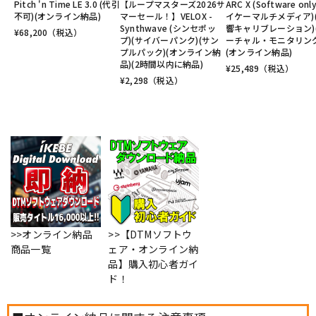
Pitch 'n Time LE 3.0 (代引
【ループマスターズ2026サ
ARC X (Software onl
不可)(オンライン納品)
マーセール！】VELOX -
イケーマルチメディア)
Synthwave (シンセポッ
響キャリブレーション)
¥
68,200
（税込）
プ)(サイバーパンク)(サン
ーチャル・モニタリング
プルパック)(オンライン納
(オンライン納品)
品)(2時間以内に納品)
¥
25,489
（税込）
¥
2,298
（税込）
>>オンライン納品
>>【DTMソフトウ
商品一覧
ェア・オンライン納
品】購入初心者ガイ
ド！