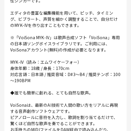
性シンガーです。
エディタの豊富な編集機能を用いて、ピッチ、タイミン
グ、ビブラート、声質を細かく調整することで、自分だけ
のMYK-IVを作り出すこともできます。
※「VoiSona MYK-IV」は歌声合成ソフト「VoiSona」専用
の日本語ソングボイスライブラリです。ご利用には、
VoiSonaアカウント(無料)の作成が必要となります。
MYK-IV（読み：エムワイケーフォー）
身体年齢：18歳 / 身長：170cm
対応言語：日本語 / 推奨音域：D#3～B4 / 推奨テンポ：100
～190BPM
◆誰でも簡単に創れる、とても自然な歌声。
VoiSonaは、最新のAI技術で人間の歌い方をリアルに再現
する音声創作ソフトウェアです。
ピアノロールに音符を入力し、歌詞を割り当てるだけで、
驚くほど自然な歌声を奏でることができます。
お手持ちのMIDIファイルをDAW経由で読み込んだり、