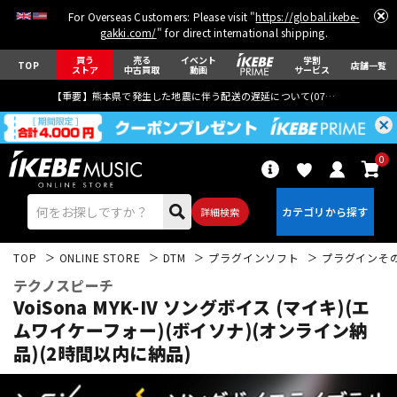
For Overseas Customers: Please visit "
https://global.ikebe-
gakki.com/
" for direct international shipping.
買う
売る
イベント
学割
TOP
店舗一覧
ストア
中古買取
動画
サービス
【重要】熊本県で発生した地震に伴う配送の遅延について(
07月29日
更新)
0
詳細検索
TOP
ONLINE STORE
DTM
プラグインソフト
プラグインそ
テクノスピーチ
VoiSona MYK-IV ソングボイス (マイキ)(エ
ムワイケーフォー)(ボイソナ)(オンライン納
品)(2時間以内に納品)
エレキギター
アコギ/エレアコ