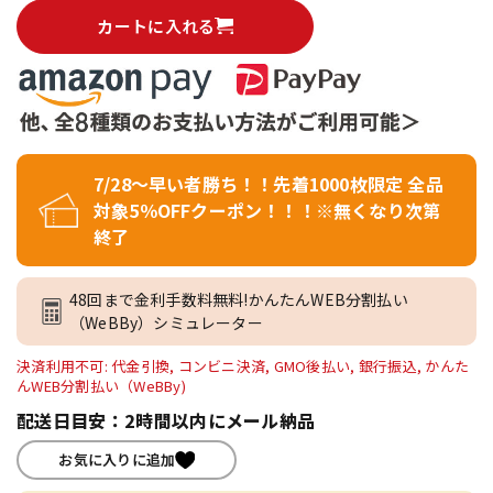
カートに入れる
7/28～早い者勝ち！！先着1000枚限定 全品
対象5％OFFクーポン！！！※無くなり次第
終了
48回まで金利手数料無料!かんたんWEB分割払い
（WeBBy）シミュレーター
決済利用不可: 代金引換, コンビニ決済, GMO後払い, 銀行振込, かんた
んWEB分割払い（WeBBy)
配送日目安：2時間以内にメール納品
お気に入りに追加