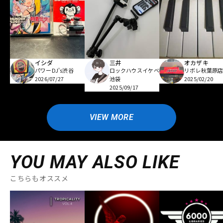
イシダ
三井
オカザキ
パワーDJ's渋谷
ロックハウスイケベ
リボレ秋葉原
2026/07/27
池袋
2025/02/20
2025/09/17
VIEW MORE
YOU MAY ALSO LIKE
こちらもオススメ