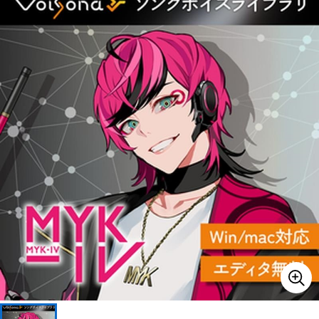
ベース
ウクレレ
ドラム
パーカッション
キーボード
電子ピアノ
管楽器
その他楽器
アンプ
エフェクター
DJ機器
DTM