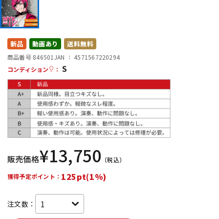
DTM オンライン納品
レコーディング機器
配信/ライブ機器
楽器アクセサリ
新品
動画あり
送料無料
商品番号 846501
JAN ：
4571567220294
S
コンディション
：
中古
ヴィンテージ
¥
13,750
販売価格
（税込）
125pt(1%)
獲得予定ポイント：
注文数：