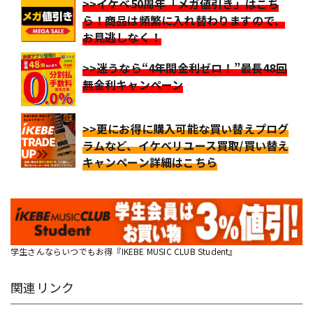
>>イケベ50周年「メガ値引き」はこち
ら！商品は頻繁に入れ替わりますので、
お見逃しなく！
>>迷うなら“4年間金利ゼロ！”最長48回
無金利キャンペーン
>>更にお得に購入可能な買い替えプログ
ラムなど、イケベリユース買取/買い替え
キャンペーン詳細はこちら
学生さんならいつでもお得『IKEBE MUSIC CLUB Student』
関連リンク