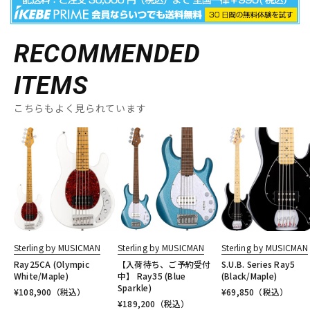
RECOMMENDED
ITEMS
こちらもよく見られています
Sterling by MUSICMAN
Sterling by MUSICMAN
Sterling by MUSICMAN
Ray25CA (Olympic
【入荷待ち、ご予約受付
S.U.B. Series Ray5
White/Maple)
中】 Ray35 (Blue
(Black/Maple)
Sparkle)
¥
108,900
（税込）
¥
69,850
（税込）
¥
189,200
（税込）