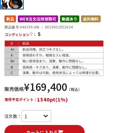
DTM オンライン納品
レコーディング機器
新品
WEB注文店頭受取可
動画あり
送料無料
配信/ライブ機器
楽器アクセサリ
商品番号 846359
JAN ：
0810002952654
S
コンディション
：
中古
ヴィンテージ
¥
169,400
販売価格
（税込）
1540pt(1%)
獲得予定ポイント：
注文数：
カートに入れる