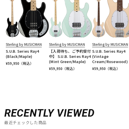
Sterling by MUSICMAN
Sterling by MUSICMAN
Sterling by MUSICMAN
S.U.B. Series Ray4
【入荷待ち、ご予約受付
S.U.B. Series Ray4
(Black/Maple)
中】 S.U.B. Series Ray4
(Vintage
(Mint Green/Maple)
Cream/Rosewood)
¥
59,950
（税込）
¥
59,950
（税込）
¥
59,950
（税込）
RECENTLY VIEWED
最近チェックした商品