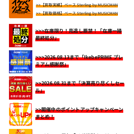
>>【買取実績】ベース Sterling by MUSICMAN
>>【買取価格】ベース Sterling by MUSICMAN
>>>在庫限り！見逃し厳禁！「在庫一掃
最終処分」
>>>2026.08.13まで「IkebePRIME プレ
ミアム感謝祭」
>>2026.08.31まで「決算売り尽くしセー
ル」
>>開催中のポイントアップキャンペーン
まとめ！