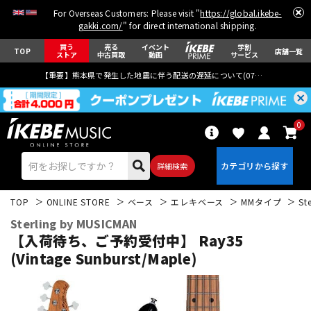
For Overseas Customers: Please visit "
https://global.ikebe-
gakki.com/
" for direct international shipping.
買う
売る
イベント
学割
TOP
店舗一覧
ストア
中古買取
動画
サービス
【重要】熊本県で発生した地震に伴う配送の遅延について(
07月29日
更新)
0
詳細検索
TOP
ONLINE STORE
ベース
エレキベース
MMタイプ
St
Sterling by MUSICMAN
【入荷待ち、ご予約受付中】 Ray35
(Vintage Sunburst/Maple)
エレキギター
アコギ/エレアコ