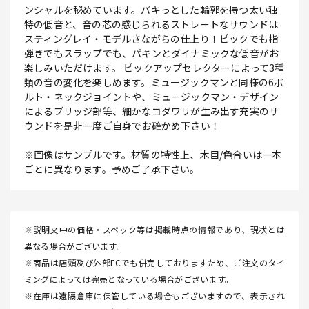
ンシャルを秘めています。バキっとした輪郭を持つ太い独
特の低音と、音の芯の感じられるストレートなサウンドは
スティングレイ・モデルさながらの仕上り！ピックでも指
弾きでもスラップでも、パキンとダイナミックな低音がお
楽しみいただけます。 ピックアップセレクターによって3種
類の音の変化を楽しめます。ミュージックマンと同様の6ボ
ルト・ネックジョイントや、ミュージックマン・デザイン
によるブリッジ部等、細かなコダワリが生み出す充実のサ
ウンドを是非一度ご自身でお確かめ下さい！
※画像はサンプルです。材質の特性上、木目/色合いは一本
ごとに異なります。予めご了承下さい。
※説明文中の価格・スペック等は掲載時点の情報であり、現状とは
異なる場合がございます。
※商品は店頭及び外部ECでも併売しておりますため、ご注文のタイ
ミングによっては完売となっている場合がございます。
※在庫は遠隔倉庫に保管している場合もございますので、表示され