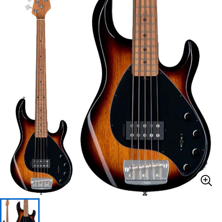
ベース
ウクレレ
ドラム
パーカッション
キーボード
電子ピアノ
管楽器
その他楽器
アンプ
エフェクター
DJ機器
DTM