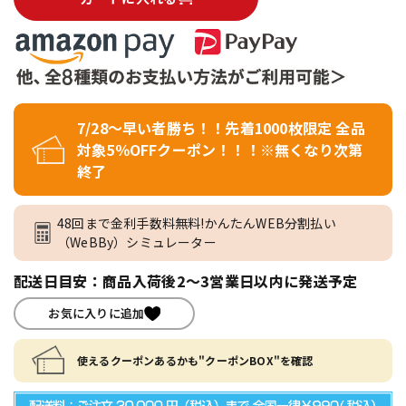
7/28～早い者勝ち！！先着1000枚限定 全品
対象5％OFFクーポン！！！※無くなり次第
終了
48回まで金利手数料無料!かんたんWEB分割払い
（WeBBy）シミュレーター
配送日目安：商品入荷後2～3営業日以内に発送予定
お気に入りに追加
使えるクーポンあるかも"クーポンBOX"を確認