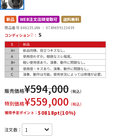
DTM オンライン納品
レコーディング機器
新品
WEB注文店頭受取可
送料無料
配信/ライブ機器
楽器アクセサリ
商品番号 846235
JAN ：
0749699123439
S
コンディション
：
中古
ヴィンテージ
¥
594,000
販売価格
（税込）
¥
559,000
特別価格
（税込）
50818pt(10%)
獲得予定ポイント：
注文数：