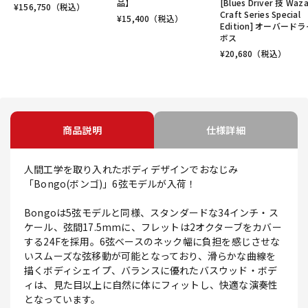
品】
[Blues Driver 技 Waz
¥
156,750
（税込）
Craft Series Special
¥
15,400
（税込）
Edition] オーバード
ボス
¥
20,680
（税込）
商品説明
仕様詳細
人間工学を取り入れたボディデザインでおなじみ
「Bongo(ボンゴ)」6弦モデルが入荷！
Bongoは5弦モデルと同様、スタンダードな34インチ・ス
ケール、弦間17.5mmに、フレットは2オクターブをカバー
する24Fを採用。6弦ベースのネック幅に負担を感じさせな
いスムーズな弦移動が可能となっており、滑らかな曲線を
描くボディシェイプ、バランスに優れたバスウッド・ボデ
ィは、見た目以上に自然に体にフィットし、快適な演奏性
となっています。