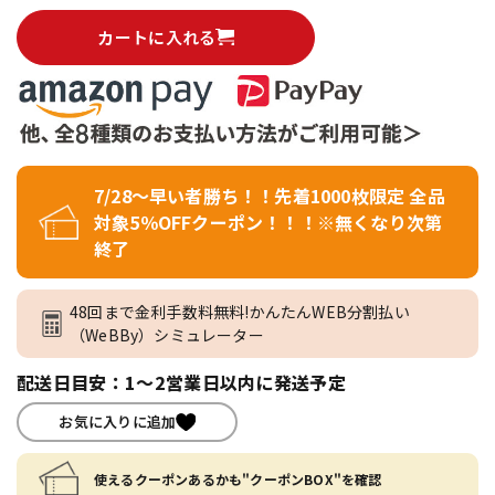
カートに入れる
7/28～早い者勝ち！！先着1000枚限定 全品
対象5％OFFクーポン！！！※無くなり次第
終了
48回まで金利手数料無料!かんたんWEB分割払い
（WeBBy）シミュレーター
配送日目安：1～2営業日以内に発送予定
お気に入りに追加
使えるクーポンあるかも"クーポンBOX"を確認