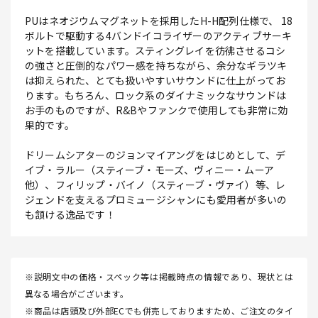
PUはネオジウムマグネットを採用したH-H配列仕様で、 18
ボルトで駆動する4バンドイコライザーのアクティブサーキ
ットを搭載しています。スティングレイを彷彿させるコシ
の強さと圧倒的なパワー感を持ちながら、余分なギラツキ
は抑えられた、とても扱いやすいサウンドに仕上がってお
ります。もちろん、ロック系のダイナミックなサウンドは
お手のものですが、R&Bやファンクで使用しても非常に効
果的です。
ドリームシアターのジョンマイアングをはじめとして、デ
イブ・ラルー（スティーブ・モーズ、ヴィニー・ムーア
他）、フィリップ・バイノ（スティーブ・ヴァイ）等、レ
ジェンドを支えるプロミュージシャンにも愛用者が多いの
も頷ける逸品です！
※説明文中の価格・スペック等は掲載時点の情報であり、現状とは
異なる場合がございます。
※商品は店頭及び外部ECでも併売しておりますため、ご注文のタイ