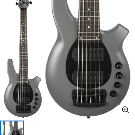
ベース
ウクレレ
ドラム
パーカッション
キーボード
電子ピアノ
管楽器
その他楽器
アンプ
エフェクター
DJ機器
DTM