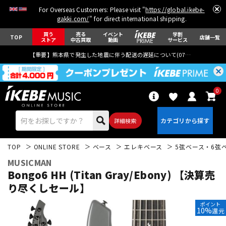
For Overseas Customers: Please visit "
https://global.ikebe-
gakki.com/
" for direct international shipping.
買う
売る
イベント
学割
TOP
店舗一覧
ストア
中古買取
動画
サービス
【重要】熊本県で発生した地震に伴う配送の遅延について(
07月29日
更新)
0
詳細検索
TOP
ONLINE STORE
ベース
エレキベース
5弦ベース・6弦
MUSICMAN
Bongo6 HH (Titan Gray/Ebony) 【決算売
り尽くしセール】
エレキギター
アコギ/エレアコ
ポイント
10%
還元