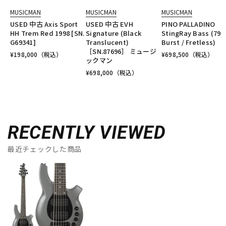
MUSICMAN
MUSICMAN
MUSICMAN
USED 中古 Axis Sport
USED 中古 EVH
PINO PALLADINO
HH Trem Red 1998 [SN.
Signature (Black
StingRay Bass (79
G69341]
Translucent)
Burst / Fretless)
［SN.87696］ ミュージ
¥
198,000
（税込）
¥
698,500
（税込）
ックマン
¥
698,000
（税込）
RECENTLY VIEWED
最近チェックした商品