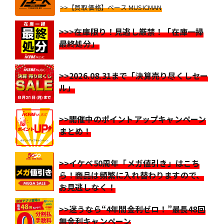
>>【買取価格】ベース MUSICMAN
>>>在庫限り！見逃し厳禁！「在庫一掃
最終処分」
>>2026.08.31まで「決算売り尽くしセー
ル」
>>開催中のポイントアップキャンペーン
まとめ！
>>イケベ50周年「メガ値引き」はこち
ら！商品は頻繁に入れ替わりますので、
お見逃しなく！
>>迷うなら“4年間金利ゼロ！”最長48回
無金利キャンペーン