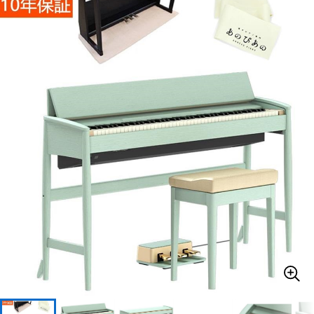
ベース
ウクレレ
ドラム
パーカッション
キーボード
電子ピアノ
管楽器
その他楽器
アンプ
エフェクター
DJ機器
DTM