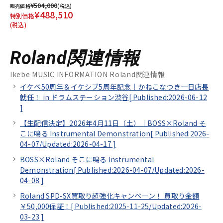
¥504,000
販売価格
(税込)
¥488,510
特別価格
(税込)
Roland関連情報
Ikebe MUSIC INFORMATION Roland関連情報
イケベ50周年＆イケシブ5周年記念｜かねこなつき一日店長
就任！ in ドラムステーション渋谷[
Published:2026-06-12
]
【生配信決定】2026年4月11日（土）｜BOSS×Roland そ
こに鳴る Instrumental Demonstration[
Published:2026-
04-07/
Updated:2026-04-17
]
BOSS×Roland そこに鳴る Instrumental
Demonstration[
Published:2026-04-07/
Updated:2026-
04-08
]
Roland SPD-SX買取り超強化キャンペーン！ 買取り金額
￥50,000保証！[
Published:2025-11-25/
Updated:2026-
03-23
]