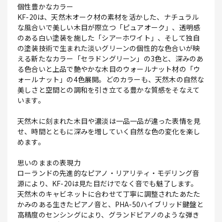
個性豊かなカラー
KF-20は、天然木オーク材の素材を活かした、ナチュラル
な風合いで美しい木目が際立つ「ピュアオーク」、透明感
のある白い塗装を施した「シアーホワイト」、そして独自
の塗装技術で生まれた淡いグリーンの個性的な色合いが映
える新たなカラー「セラドングリーン」の3色と、深みのあ
る色合いと上品で艶やかな木目のウォールナット材の「ウ
ォールナット」の4色展開。どのカラーも、天然木の自然な
美しさと空間との調和を引き立てる豊かな質感をそなえて
います。
天然木に刻まれた木目や濃淡は一品一品が違った表情を見
せ、時間とともに深みを増していく自然な色の変化を楽し
めます。
思いのままの表現力
ローランドの先進的なピアノ・リアリティ・モデリング音
源により、KF-20は見た目だけでなく音でも魅了します。
天然木のキャビネットに合わせて丁寧に調整されたあたた
かみのある生きたピアノ音と、PHA-50ハイブリッド鍵盤と
高精度のセンシングにより、グランドピアノのような弾き