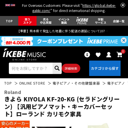
For Overseas Customers: Please visit "
https://global.ikebe-
gakki.com/
" for direct international shipping.
買う
売る
イベント
学割
TOP
店舗一覧
ストア
中古買取
動画
サービス
【重要】熊本県で発生した地震に伴う配送の遅延について(
07月29日
更新)
0
詳細検索
TOP
ONLINE STORE
電子ピアノ・その他鍵盤楽器
電子ピアノ
Roland
きよら KIYOLA KF-20-KG (セラドングリー
ン) 【汎用ピアノマット・キーカバーセッ
ト】ローランド カリモク家具
エレキギター
アコギ/エレアコ