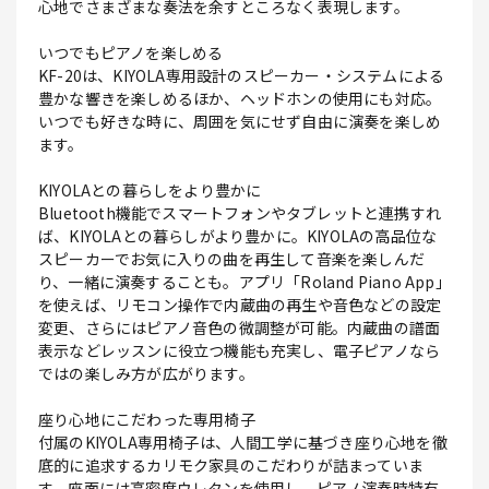
心地でさまざまな奏法を余すところなく表現します。
いつでもピアノを楽しめる
KF-20は、KIYOLA専用設計のスピーカー・システムによる
豊かな響きを楽しめるほか、ヘッドホンの使用にも対応。
いつでも好きな時に、周囲を気にせず自由に演奏を楽しめ
ます。
KIYOLAとの暮らしをより豊かに
Bluetooth機能でスマートフォンやタブレットと連携すれ
ば、KIYOLAとの暮らしがより豊かに。KIYOLAの高品位な
スピーカーでお気に入りの曲を再生して音楽を楽しんだ
り、一緒に演奏することも。アプリ「Roland Piano App」
を使えば、リモコン操作で内蔵曲の再生や音色などの設定
変更、さらにはピアノ音色の微調整が可能。内蔵曲の譜面
表示などレッスンに役立つ機能も充実し、電子ピアノなら
ではの楽しみ方が広がります。
座り心地にこだわった専用椅子
付属のKIYOLA専用椅子は、人間工学に基づき座り心地を徹
底的に追求するカリモク家具のこだわりが詰まっていま
す。座面には高密度ウレタンを使用し、ピアノ演奏時特有