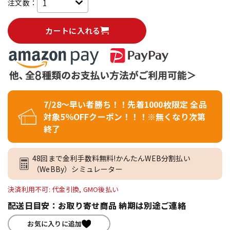
注文数：
カートに入れる
7/28～早い者勝ち！！先着1000枚限定 全品
対象5％OFFクーポン！！！※無くなり次第
終了
48回まで金利手数料無料!かんたんWEB分割払い
（WeBBy）シミュレーター
決済利用不可: 代金引換, GMO後払い
配送日目安：お取り寄せ商品 納期は別途ご連絡
お気に入りに追加