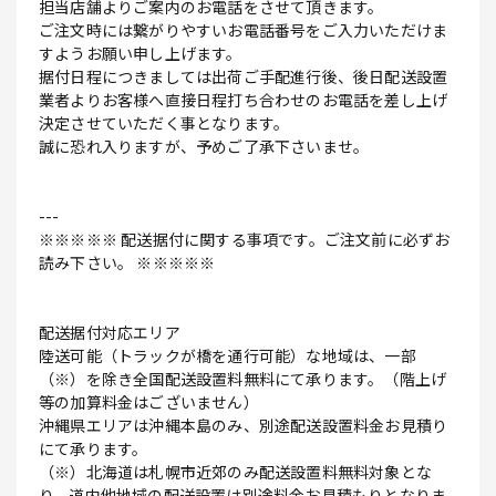
担当店舗よりご案内のお電話をさせて頂きます。
ご注文時には繋がりやすいお電話番号をご入力いただけま
すようお願い申し上げます。
据付日程につきましては出荷ご手配進行後、後日配送設置
業者よりお客様へ直接日程打ち合わせのお電話を差し上げ
決定させていただく事となります。
誠に恐れ入りますが、予めご了承下さいませ。
---
※※※※※ 配送据付に関する事項です。ご注文前に必ずお
読み下さい。 ※※※※※
配送据付対応エリア
陸送可能（トラックが橋を通行可能）な地域は、一部
（※）を除き全国配送設置料無料にて承ります。（階上げ
等の加算料金はございません）
沖縄県エリアは沖縄本島のみ、別途配送設置料金お見積り
にて承ります。
（※）北海道は札幌市近郊のみ配送設置料無料対象とな
り、道内他地域の配送設置は別途料金お見積もりとなりま