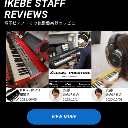
IKEBE STAFF
REVIEWS
電子ピアノ・その他鍵盤楽器のレビュー
D.Kikushima
安部
安部
鍵盤堂
あのぴあの
あのぴあの
2025/06/05
2023/11/14
2023/10/02
VIEW MORE