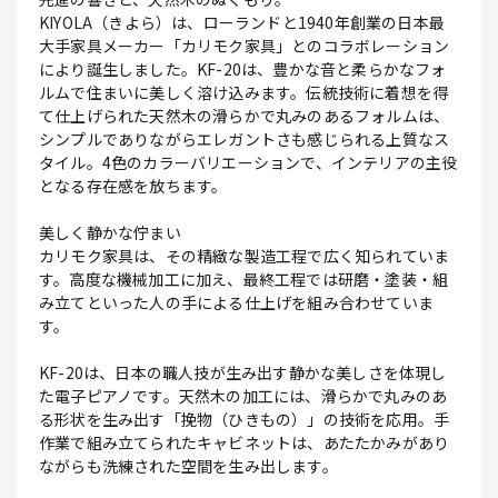
KIYOLA（きよら）は、ローランドと1940年創業の日本最
大手家具メーカー「カリモク家具」とのコラボレーション
により誕生しました。KF-20は、豊かな音と柔らかなフォ
ルムで住まいに美しく溶け込みます。伝統技術に着想を得
て仕上げられた天然木の滑らかで丸みのあるフォルムは、
シンプルでありながらエレガントさも感じられる上質なス
タイル。4色のカラーバリエーションで、インテリアの主役
となる存在感を放ちます。
美しく静かな佇まい
カリモク家具は、その精緻な製造工程で広く知られていま
す。高度な機械加工に加え、最終工程では研磨・塗装・組
み立てといった人の手による仕上げを組み合わせていま
す。
KF-20は、日本の職人技が生み出す静かな美しさを体現し
た電子ピアノです。天然木の加工には、滑らかで丸みのあ
る形状を生み出す「挽物（ひきもの）」の技術を応用。手
作業で組み立てられたキャビネットは、あたたかみがあり
ながらも洗練された空間を生み出します。