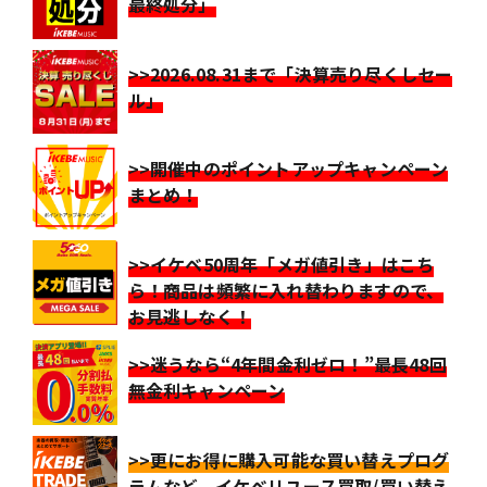
最終処分」
>>2026.08.31まで「決算売り尽くしセー
ル」
>>開催中のポイントアップキャンペーン
まとめ！
>>イケベ50周年「メガ値引き」はこち
ら！商品は頻繁に入れ替わりますので、
お見逃しなく！
>>迷うなら“4年間金利ゼロ！”最長48回
無金利キャンペーン
>>更にお得に購入可能な買い替えプログ
ラムなど、イケベリユース買取/買い替え