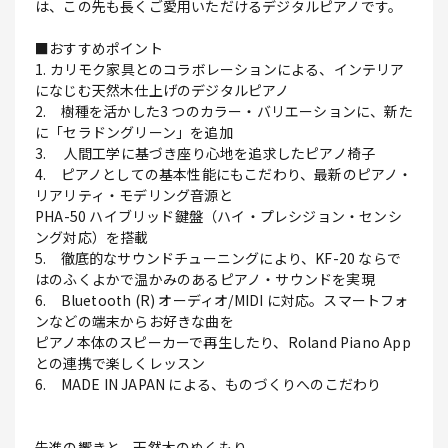
は、この先も長くご愛用いただけるデジタルピアノです。
■おすすめポイント
1. カリモク家具とのコラボレーションによる、インテリア
になじむ天然木仕上げのデジタルピアノ
2. 樹種を活かした3 つのカラー・バリエーションに、新た
に「セラドングリーン」を追加
3. 人間工学に基づき座り心地を追求したピアノ椅子
4. ピアノとしての基本性能にもこだわり、最新のピアノ・
リアリティ・モデリング音源と
PHA-50 ハイブリッド鍵盤（ハイ・プレシジョン・センシ
ング対応）を搭載
5. 徹底的なサウンドチューニングにより、KF-20 ならで
はのふくよかで温かみのあるピアノ・サウンドを実現
6. Bluetooth (R) オーディオ/MIDI に対応。スマートフォ
ンなどの端末からお好きな曲を
ピアノ本体のスピーカーで再生したり、Roland Piano App
との連携で楽しくレッスン
6. MADE IN JAPAN による、ものづくりへのこだわり
先進の響きと、天然木のぬくもり。