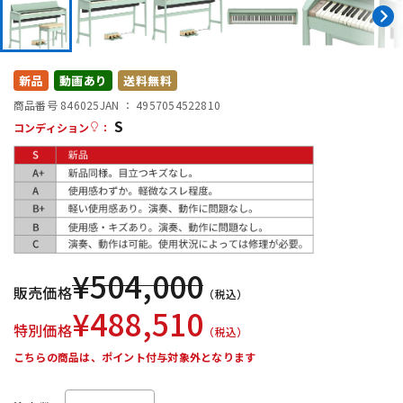
DTM オンライン納品
レコーディング機器
配信/ライブ機器
楽器アクセサリ
新品
動画あり
送料無料
商品番号 846025
JAN ：
4957054522810
S
コンディション
：
中古
ヴィンテージ
¥
504,000
販売価格
（税込）
¥
488,510
特別価格
（税込）
こちらの商品は、ポイント付与対象外となります