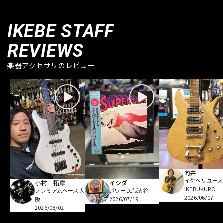
IKEBE STAFF
REVIEWS
楽器アクセサリのレビュー
向井
イケベリユース
小村 拓摩
イシダ
IKEBUKURO
プレミアムベース大
パワーDJ's渋谷
2026/06/07
阪
2026/07/19
2026/08/02