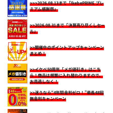
>>>2026.08.13まで「IkebePRIME プレ
ミアム感謝祭」
>>2026.08.31まで「決算売り尽くしセー
ル」
>>開催中のポイントアップキャンペーン
まとめ！
>>イケベ50周年「メガ値引き」はこち
ら！商品は頻繁に入れ替わりますので、
お見逃しなく！
>>迷うなら“4年間金利ゼロ！”最長48回
無金利キャンペーン