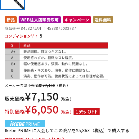
DTM オンライン納品
レコーディング機器
新品
WEB注文店頭受取可
キャンペーン
送料無料
配信/ライブ機器
楽器アクセサリ
商品番号 845327
JAN ：
4533875033737
S
コンディション
：
中古
ヴィンテージ
メーカー希望小売価格
¥
7,150
（税込）
¥
7,150
販売価格
（税込）
¥
6,050
特別価格
15% OFF
（税込）
Ikebe PRIME に入会してこの商品を¥5,863（税込）で購入する