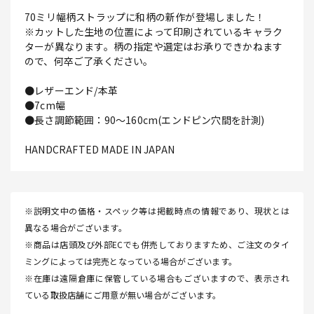
70ミリ幅柄ストラップに和柄の新作が登場しました！
※カットした生地の位置によって印刷されているキャラク
ターが異なります。柄の指定や選定はお承りできかねます
ので、何卒ご了承ください。
●レザーエンド/本革
●7cm幅
●長さ調節範囲：90～160cm(エンドピン穴間を計測)
HANDCRAFTED MADE IN JAPAN
※説明文中の価格・スペック等は掲載時点の情報であり、現状とは
異なる場合がございます。
※商品は店頭及び外部ECでも併売しておりますため、ご注文のタイ
ミングによっては完売となっている場合がございます。
※在庫は遠隔倉庫に保管している場合もございますので、表示され
ている取扱店舗にご用意が無い場合がございます。