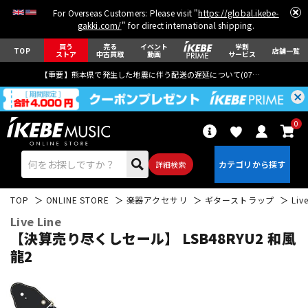
For Overseas Customers: Please visit "
https://global.ikebe-
gakki.com/
" for direct international shipping.
買う
売る
イベント
学割
TOP
店舗一覧
ストア
中古買取
動画
サービス
【重要】熊本県で発生した地震に伴う配送の遅延について(
07月29日
更新)
0
詳細検索
TOP
ONLINE STORE
楽器アクセサリ
ギターストラップ
Liv
Live Line
【決算売り尽くしセール】 LSB48RYU2 和風
龍2
エレキギター
アコギ/エレアコ