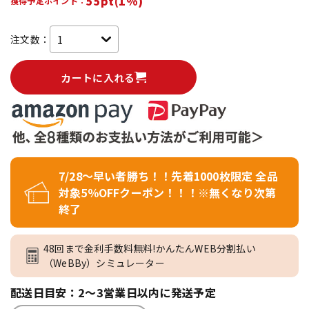
55pt(1%)
獲得予定ポイント：
注文数：
カートに入れる
7/28～早い者勝ち！！先着1000枚限定 全品
対象5％OFFクーポン！！！※無くなり次第
終了
48回まで金利手数料無料!かんたんWEB分割払い
（WeBBy）シミュレーター
配送日目安：2～3営業日以内に発送予定