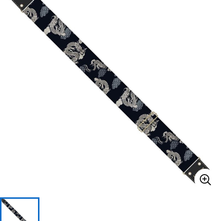
ベース
ウクレレ
ドラム
パーカッション
キーボード
電子ピアノ
管楽器
その他楽器
アンプ
エフェクター
DJ機器
DTM